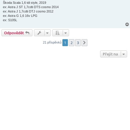
e
Škoda Scala 1,6 tdi style, 2019
k
ex: Astra J ST 1,7cdti DTS cosmo 2014
ex: Astra J 1,7cdti DTJ cosmo 2012
ex: Astra G 1,6 16v LPG
ex: S105L
Odpovědět
1
2
3
Další
21 příspěvků
Přejít na