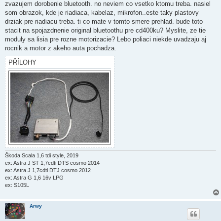
í
zvazujem dorobenie bluetooth. no neviem co vsetko ktomu treba. nasiel
s
som obrazok, kde je riadiaca, kabelaz, mikrofon..este taky plastovy
p
ě
drziak pre riadiacu treba. ti co mate v tomto smere prehlad. bude toto
v
stacit na spojazdnenie original bluetoothu pre cd400ku? Myslite, ze tie
e
k
moduly sa lisia pre rozne motorizacie? Lebo poliaci niekde uvadzaju aj
rocnik a motor z akeho auta pochadza.
PŘÍLOHY
Škoda Scala 1,6 tdi style, 2019
ex: Astra J ST 1,7cdti DTS cosmo 2014
ex: Astra J 1,7cdti DTJ cosmo 2012
ex: Astra G 1,6 16v LPG
ex: S105L
Arwy