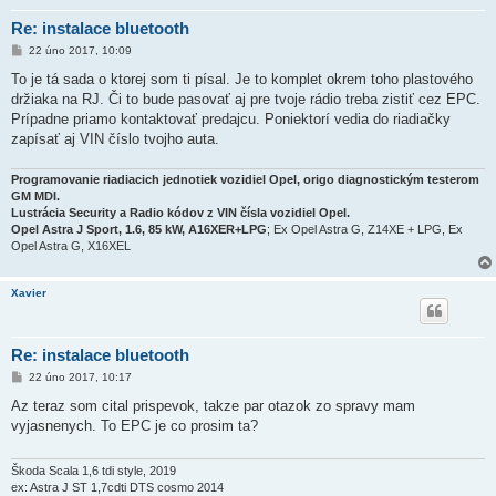
Re: instalace bluetooth
P
22 úno 2017, 10:09
ř
í
To je tá sada o ktorej som ti písal. Je to komplet okrem toho plastového
s
držiaka na RJ. Či to bude pasovať aj pre tvoje rádio treba zistiť cez EPC.
p
ě
Prípadne priamo kontaktovať predajcu. Poniektorí vedia do riadiačky
v
zapísať aj VIN číslo tvojho auta.
e
k
Programovanie riadiacich jednotiek vozidiel Opel, origo diagnostickým testerom
GM MDI.
Lustrácia Security a Radio kódov z VIN čísla vozidiel Opel.
Opel Astra J Sport, 1.6, 85 kW, A16XER+LPG
; Ex Opel Astra G, Z14XE + LPG, Ex
Opel Astra G, X16XEL
Xavier
Re: instalace bluetooth
P
22 úno 2017, 10:17
ř
í
Az teraz som cital prispevok, takze par otazok zo spravy mam
s
vyjasnenych. To EPC je co prosim ta?
p
ě
v
e
Škoda Scala 1,6 tdi style, 2019
k
ex: Astra J ST 1,7cdti DTS cosmo 2014