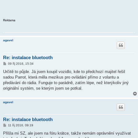
Reklama
agavel
Re: instalace bluetooth
P
09 říj 2016, 15:34
ř
í
Určitě to půjde. Já jsem koupil vozidlo, kde to předchozí majitel řešil
s
sadou Parrot, která měla mezikus pro ovládání přímo z volantu a
p
ě
předávání do rádia. Funguje to parádně, zatím lépe, než kterýkoliv jiný
v
originální systém, se kterým jsem se potkal.
e
k
agavel
Re: instalace bluetooth
P
11 říj 2016, 09:19
ř
í
Přišla mi SZ, ale jsem na fóru krátce, takže nemám oprávnění využívat
s