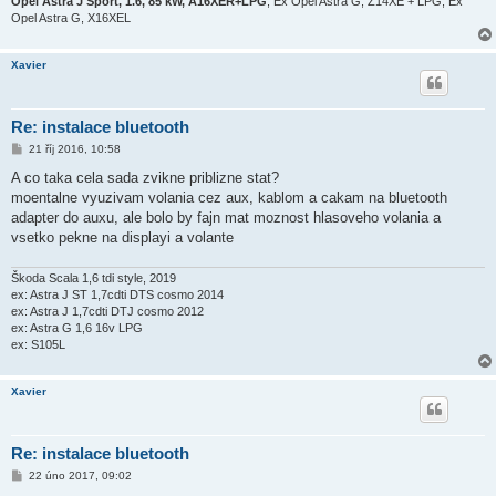
Opel Astra J Sport, 1.6, 85 kW, A16XER+LPG
; Ex Opel Astra G, Z14XE + LPG, Ex
Opel Astra G, X16XEL
Xavier
Re: instalace bluetooth
P
21 říj 2016, 10:58
ř
í
A co taka cela sada zvikne priblizne stat?
s
moentalne vyuzivam volania cez aux, kablom a cakam na bluetooth
p
ě
adapter do auxu, ale bolo by fajn mat moznost hlasoveho volania a
v
vsetko pekne na displayi a volante
e
k
Škoda Scala 1,6 tdi style, 2019
ex: Astra J ST 1,7cdti DTS cosmo 2014
ex: Astra J 1,7cdti DTJ cosmo 2012
ex: Astra G 1,6 16v LPG
ex: S105L
Xavier
Re: instalace bluetooth
P
22 úno 2017, 09:02
ř