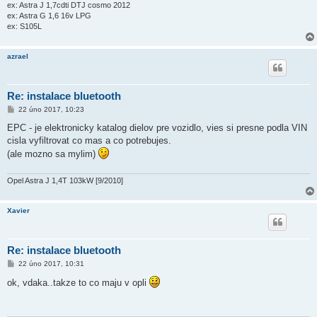
ex: Astra J 1,7cdti DTJ cosmo 2012
ex: Astra G 1,6 16v LPG
ex: S105L
azrael
Re: instalace bluetooth
P
22 úno 2017, 10:23
ř
í
EPC - je elektronicky katalog dielov pre vozidlo, vies si presne podla VIN
s
cisla vyfiltrovat co mas a co potrebujes.
p
ě
(ale mozno sa mylim)
v
e
k
Opel Astra J 1,4T 103kW [9/2010]
Xavier
Re: instalace bluetooth
P
22 úno 2017, 10:31
ř
í
ok, vdaka..takze to co maju v opli
s
p
ě
v