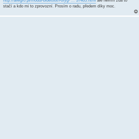
http://allegro.pl/modul-bluetooth-oryg- ... 57485.html
ale nevím zda to
stačí a kdo mi to zprovozní. Prosím o radu, předem díky moc.