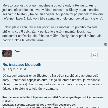
Moje zkušenosti s origo handsfree jsou od Škody a Renaultu. Ani u
jednoho něco jako hlasové ovládání neznám, u Škody to ani nenačte
seznam z telefonu, takže jen spojení. Ani jedna mi při příchozím hovoru
neřekne hlasově, kdo volá (dle seznamu v telefonu, pokud tam číslo je).
Pokud jde o cenu, tak mám pocit, že i s montáží to prvního majitele
přišlo na cca 8 tisíc. Za ty peníze je systém možná i lepší, než
standardní od Opelu, ale třeba se mýlím. Opely sice v práci máme, ale
žádný funkce bluetooth nemá.
Arwy
Re: instalace bluetooth
P
14 říj 2016, 12:32
ř
í
Dá sa domontovať origo Bluetooth. Na eBay sa občas vyskytnú celé
s
sady, ktoré stačí zapojiť do auta. Origo Bluetooth umožňuje ovládanie
p
ě
hlasom (anglicky). Na displeji rádia sa zobrazuje kto volá, a po načítaní
v
údajov z telefónnu aj telefónny zoznam.
e
k
Programovanie riadiacich jednotiek vozidiel Opel, origo diagnostickým testerom
GM MDI.
Lustrácia Security a Radio kódov z VIN čísla vozidiel Opel.