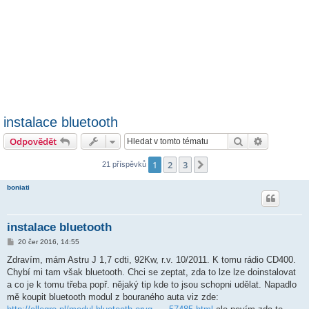
instalace bluetooth
Hledat
Pokročilé 
Odpovědět
1
2
3
Další
21 příspěvků
boniati
instalace bluetooth
P
20 čer 2016, 14:55
ř
í
Zdravím, mám Astru J 1,7 cdti, 92Kw, r.v. 10/2011. K tomu rádio CD400.
s
Chybí mi tam však bluetooth. Chci se zeptat, zda to lze lze doinstalovat
p
ě
a co je k tomu třeba popř. nějaký tip kde to jsou schopni udělat. Napadlo
v
mě koupit bluetooth modul z bouraného auta viz zde:
e
k