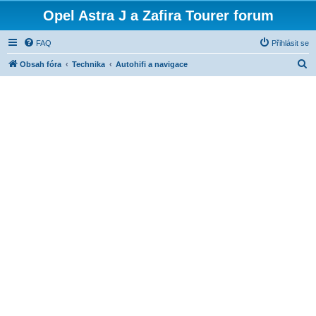
Opel Astra J a Zafira Tourer forum
FAQ
Přihlásit se
H
Obsah fóra
Technika
Autohifi a navigace
l
e
d
a
t