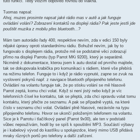
tuto funkci. Tedy vložím odpověď rovnou do vlákna.
p
ě
v
Tuomas napsal:
e
k
Ahoj, muzes prosimte napsat jaké rádio mas v autě a jak funguje
ovládání volání? Zobrazení kontaktů na displeji rádia? Pak jeste jestli jde
pouštět muzika z mobilu přes bluetooth...?
Mám tam autorádio řady 400, respektive nevím, zda v edici 150 byly
nějaké úpravy oproti standardnímu rádiu. Bohužel nevím, jak by to
fungovalo s displejem rádia, protože mě se podstatné věci zobrazují
přímo na displeji Parrotu (typ Parrot MKi 9200), který je separátně.
Nicméně z dokumentace, kterou jsem k autu dostal od prvního majitele,
tak se dokupovala krabička pro komunikaci s rádiem, které vše přebírá
na režimu telefon. Funguje to i když je rádio vypnuté, zapne se zvuk na
vyslovení pokynů např. z navigace bluetooth připojeného telefonu.
Ovládání na volantu funguje tak, že po stisku volání se mě hlasově
Parrot zeptá, komu chci volat. Když si není jistý nebo když je víc
telefonních čísel ke kontaktu, tak se přeptá, zda chci opravdu volat tomu
kontaktu, který přečte ze seznamu. A pak se případně vyptá, na které
číslo v seznamu chci volat. Ovládání plně hlasové, nezávisle na typu
připojeného telefonu. Hovor se ukončí položeným telefonem na volantu.
Sice je k Parrotu i tlačítkový panel (Parrot 9x00), ale ten v podstatě
vůbec nepoužívám, hodil by se spíš k spouštění MP3. Součástí výbavy
je i kabelový vývod do kastlíku u spolujezdce, který mimo USB přidává
mraky různých portů pro telefony a další zařízení.