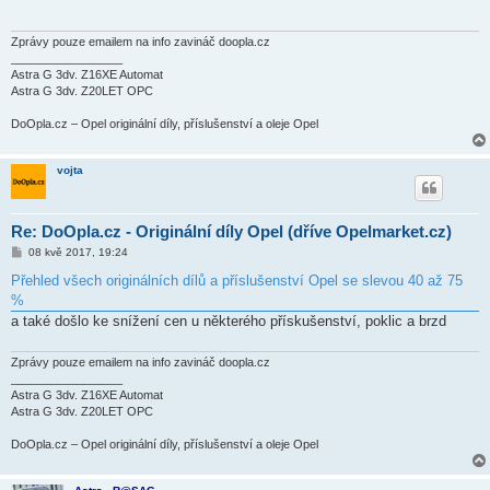
p
ě
v
e
Zprávy pouze emailem na info zavináč doopla.cz
k
_________________
Astra G 3dv. Z16XE Automat
Astra G 3dv. Z20LET OPC
DoOpla.cz – Opel originální díly, příslušenství a oleje Opel
vojta
Re: DoOpla.cz - Originální díly Opel (dříve Opelmarket.cz)
P
08 kvě 2017, 19:24
ř
í
Přehled všech originálních dílů a příslušenství Opel se slevou 40 až 75
s
%
p
ě
a také došlo ke snížení cen u některého přískušenství, poklic a brzd
v
e
k
Zprávy pouze emailem na info zavináč doopla.cz
_________________
Astra G 3dv. Z16XE Automat
Astra G 3dv. Z20LET OPC
DoOpla.cz – Opel originální díly, příslušenství a oleje Opel