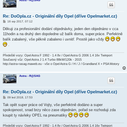
Astra - R@SAG
Re: DoOpla.cz - Originální díly Opel (dříve Opelmarket.cz)
P
16 srp 2017, 07:12
ř
í
Děkuji za profesionální dodání objednávky, jeden den objednáno v cca
s
11hodin a na druhý den dopoledne už balík doma, super.práce. Perfektně
p
ě
balík zabalený, vše pěkně zabaleno i uvnitř. Prostě jako vždy
v
.
e
k
Předešlé vozy: Opel Astra F 1992 - 1.4 8v / Opel Astra G 2006 1.4 16v Twinport
Současný vůz: Opel Astra J 1.4 Turbo 88kW/120k - 2015
http://astra-rasag.maweb.eu - vše o Opel Astra G / H / J / Grandland X + PSA Motory
Astra - R@SAG
Re: DoOpla.cz - Originální díly Opel (dříve Opelmarket.cz)
P
09 led 2018, 17:53
ř
í
Tak opět super práce od Vojty, vše perfektně dodáno a super
s
spokojenost, snad brzy něco zase objednám, pořad se rozhoduji zda
p
ě
koupit ty návleky OPEL na pneumatiky
v
e
k
Předešlé vozy: Opel Astra F 1992 - 1.4 8v / Opel Astra G 2006 1.4 16v Twinport