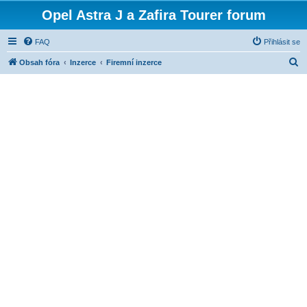
Opel Astra J a Zafira Tourer forum
FAQ
Přihlásit se
H
Obsah fóra
Inzerce
Firemní inzerce
l
e
d
a
t