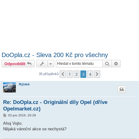
DoOpla.cz - Sleva 200 Kč pro všechny
Hledat
Pokročilé 
Odpovědět
1
2
3
4
Předchozí
Další
35 příspěvků
R@dek
Re: DoOpla.cz - Originální díly Opel (dříve
Opelmarket.cz)
P
03 pro 2016, 20:28
ř
í
Ahoj Vojto.
s
Nějaká vánoční akce se nechystá?
p
ě
v