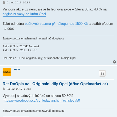
P
01 led 2017, 10:34
ř
í
Vánoční akce už není, ale je tu lednová akce – Sleva 30 až 40 % na
s
originální vany do kufru Opel
p
ě
v
Také od ledna
poštovné zdarma při nákupu nad 1500 Kč
a platbě předem
e
k
na účet
Zprávy pouze emailem na info zavináč doopla.cz
_________________
Astra G 3dv. Z16XE Automat
Astra G 3dv. Z20LET OPC
DoOpla.cz – Opel originální díly, příslušenství a oleje Opel
vojta
Re: DoOpla.cz - Originální díly Opel (dříve Opelmarket.cz)
P
04 úno 2017, 20:43
ř
í
Výprodej skladových ležáků se slevou 50-80%
s
https://www.doopla.cz/vyhledavani.html?q=sleva50
p
ě
v
e
Zprávy pouze emailem na info zavináč doopla.cz
k
_________________