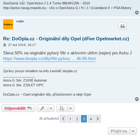
Současný vůz: Opel Astra J 1.4 Turbo 88kW/120k - 2015
http://astra-rasag.maweb.eu - vše o Opel Astra G / H / J / Grandland X + PSA Motory
vojta
Re: DoOpla.cz - Originální díly Opel (dříve Opelmarket.cz)
P
27 led 2018, 18:17
ř
í
Sleva 50% na originální pylový filtr s aktivním uhlím (nejen) pro Astru J
s
https://www.doopla.cz/dily/filtr-pylovy ... 46-89.html
p
ě
v
e
Zprávy pouze emailem na info zavináč doopla.cz
k
_________________
Astra G 3dv. Z16XE Automat
Astra G 3dv. Z20LET OPC
DoOpla.cz – Opel originální díly, příslušenství a oleje Opel
Odpovědět
1
2
3
4
Předchozí
Další
35 příspěvků
Přejít na