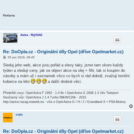
Reklama
Astra - R@SAG
Re: DoOpla.cz - Originální díly Opel (dříve Opelmarket.cz)
P
05 pro 2016, 08:45
ř
í
Sleduj jeho web, akce jsou pořád a slevy taky, jsme tam skoro každy
s
týden a sleduji ceny, jak se objeví akce na olej + filtr, tak si koupim do
p
ě
zásoby a mám už i seznamek všco co bych si rád dobrál, zvažuji textilní
v
koberce na léto
a další drobné věci.
e
k
Předešlé vozy: Opel Astra F 1992 - 1.4 8v / Opel Astra G 2006 1.4 16v Twinport
Současný vůz: Opel Astra J 1.4 Turbo 88kW/120k - 2015
http://astra-rasag.maweb.eu - vše o Opel Astra G / H / J / Grandland X + PSA Motory
vojta
Re: DoOpla.cz - Originální díly Opel (dříve Opelmarket.cz)