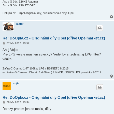
Astra G 3dv. Z16XE Automat
Astra G 3dv. Z20LET OPC
DoOpla.cz – Opel originální díly, příslušenství a oleje Opel
mater
Re: DoOpla.cz - Originální díly Opel (dříve Opelmarket.cz)
P
07 bře 2017, 13:57
ř
í
Ahoj Vojto,
s
Pre LPG verzie mas len sviecky? Vedel by si zohnat aj LPG filter?
p
ě
vdaka
v
e
k
Zafira-C Cosmo 1.4T 103kW LPG ( B14NET ) 8/2015
ex: Astra-G Caravan Classic 1.4 66kw ( Z14XEP ) 9/2005 LPG prerabka 9/2012
vojta
Re: DoOpla.cz - Originální díly Opel (dříve Opelmarket.cz)
P
30 bře 2017, 13:34
ř
í
Dotazy prosím jen do mailu, díky
s