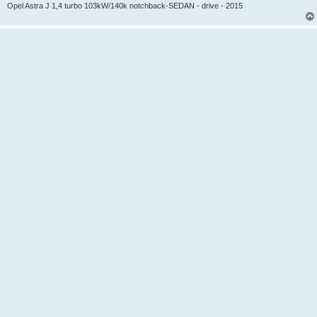
e
Opel Astra J 1,4 turbo 103kW/140k notchback-SEDAN - drive - 2015
k