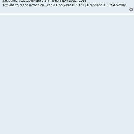
Současný vůz: Opel Astra J 1.4 Turbo 88kW/120k - 2015
http://astra-rasag.maweb.eu - vše o Opel Astra G / H / J / Grandland X + PSA Motory