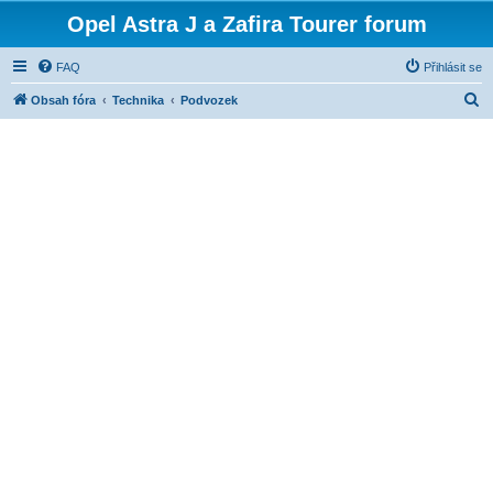
Opel Astra J a Zafira Tourer forum
FAQ
Přihlásit se
H
Obsah fóra
Technika
Podvozek
l
e
d
a
t