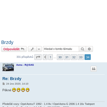
Brzdy
Hledat
Pokročilé 
Odpovědět
Stránka
34
z
34
1
30
31
32
33
34
Předchozí
331 příspěvků
…
Astra - R@SAG
Re: Brzdy
P
24 úno 2020, 14:10
ř
í
Pěkné
s
p
ě
v
e
Předešlé vozy: Opel Astra F 1992 - 1.4 8v / Opel Astra G 2006 1.4 16v Twinport
k