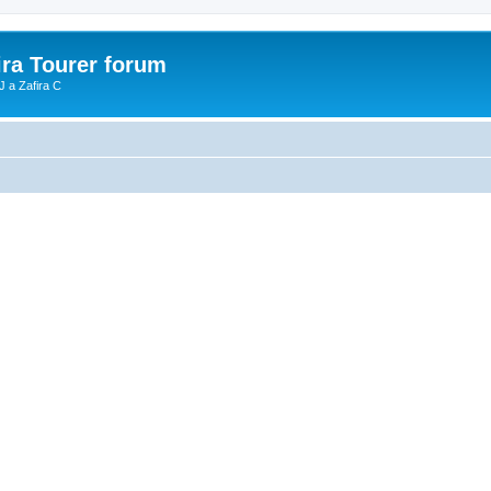
ira Tourer forum
J a Zafira C