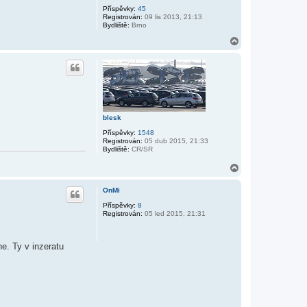
Příspěvky:
45
Registrován:
09 lis 2013, 21:13
Bydliště:
Brno
N
a
h
o
r
u
blesk
Příspěvky:
1548
Registrován:
05 dub 2015, 21:33
Bydliště:
CR/SR
N
a
h
OnMi
o
r
Příspěvky:
8
Registrován:
05 led 2015, 21:31
u
e. Ty v inzeratu