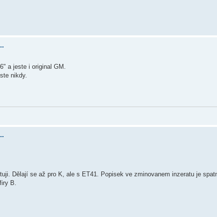
..
" a jeste i original GM.
ste nikdy.
..
uji. Dělají se až pro K, ale s ET41. Popisek ve zminovanem inzeratu je spatn
iry B.