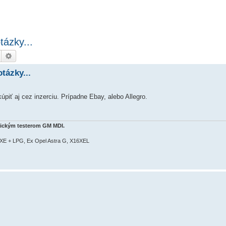
tázky...
Hledat
Pokročilé hledání
otázky...
piť aj cez inzerciu. Prípadne Ebay, alebo Allegro.
stickým testerom GM MDI.
4XE + LPG, Ex Opel Astra G, X16XEL