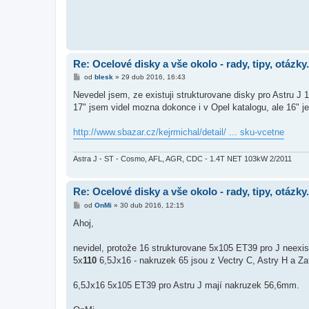
Re: Ocelové disky a vše okolo - rady, tipy, otázky.
P
od
blesk
»
29 dub 2016, 16:43
ř
í
Nevedel jsem, ze existuji strukturovane disky pro Astru J 16
s
17" jsem videl mozna dokonce i v Opel katalogu, ale 16" je
p
ě
v
http://www.sbazar.cz/kejrmichal/detail/ ... sku-vcetne
e
k
Astra J - ST - Cosmo, AFL, AGR, CDC - 1.4T NET 103kW 2/2011
Re: Ocelové disky a vše okolo - rady, tipy, otázky.
P
od
OnMi
»
30 dub 2016, 12:15
ř
í
Ahoj,
s
p
ě
nevidel, protože 16 strukturovane 5x105 ET39 pro J neexist
v
5x
110
6,5Jx16 - nakruzek 65 jsou z Vectry C, Astry H a Zaf
e
k
6,5Jx16 5x105 ET39 pro Astru J mají nakruzek 56,6mm.