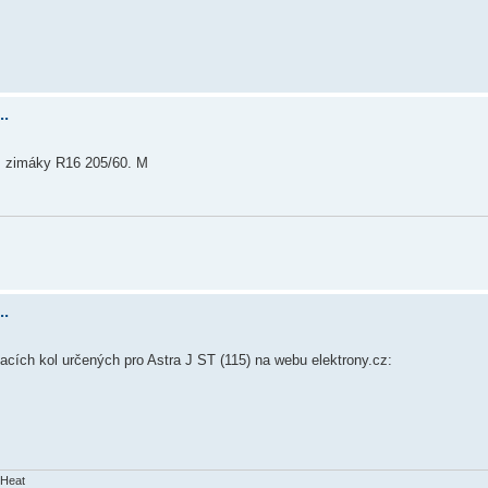
..
m zimáky R16 205/60. M
..
ikacích kol určených pro Astra J ST (115) na webu elektrony.cz:
kHeat