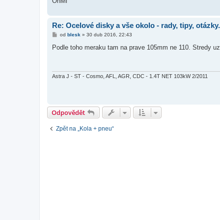
OnMi
Re: Ocelové disky a vše okolo - rady, tipy, otázky.
P
od
blesk
»
30 dub 2016, 22:43
ř
í
Podle toho meraku tam na prave 105mm ne 110. Stredy uz m
s
p
ě
v
e
Astra J - ST - Cosmo, AFL, AGR, CDC - 1.4T NET 103kW 2/2011
k
Odpovědět
Zpět na „Kola + pneu“