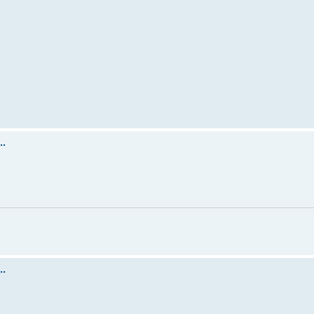
..
.
..