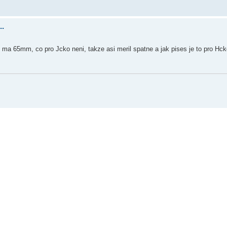
..
a 65mm, co pro Jcko neni, takze asi meril spatne a jak pises je to pro Hck