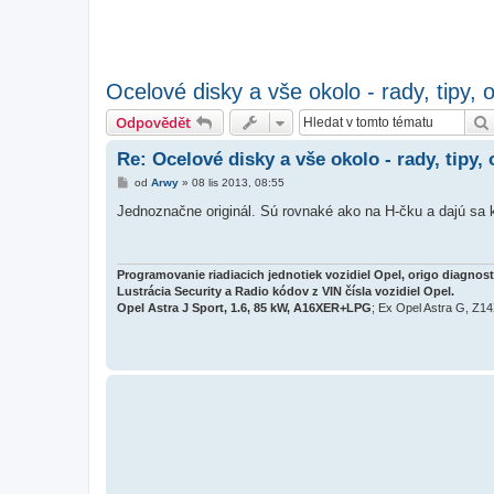
Ocelové disky a vše okolo - rady, tipy, o
Odpovědět
Re: Ocelové disky a vše okolo - rady, tipy, 
P
od
Arwy
»
08 lis 2013, 08:55
ř
í
Jednoznačne originál. Sú rovnaké ako na H-čku a dajú sa kú
s
p
ě
v
e
Programovanie riadiacich jednotiek vozidiel Opel, origo diagno
k
Lustrácia Security a Radio kódov z VIN čísla vozidiel Opel.
Opel Astra J Sport, 1.6, 85 kW, A16XER+LPG
; Ex Opel Astra G, Z1