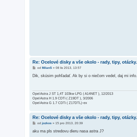
Re: Ocelové disky a vše okolo - rady, tipy, otázky.
P
od
MilanS
»
08 lis 2013, 13:57
ř
í
Dik, skúsim pohľadať. Ak by si o niečom vedel, daj mi info
s
p
ě
v
e
Opel Astra J ST 1,4T 103kw LPG ( A14NET ), 12/2013
k
Opel Astra H 1.9 CDTi ( Z19DT ), 3/2006
Opel Astra G 1.7 CDTi ( Z17DTL)-ex
Re: Ocelové disky a vše okolo - rady, tipy, otázky.
P
od
jozkos
»
15 pro 2013, 20:39
ř
í
aku ma pls stredovu dieru nasa astra J?
s