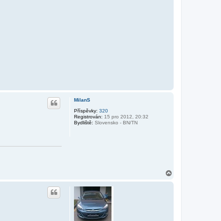
MilanS
Příspěvky:
320
Registrován:
15 pro 2012, 20:32
Bydliště:
Slovensko - BN/TN
N
a
h
o
r
u