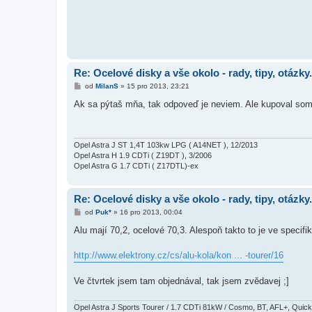
p
ě
v
e
k
Re: Ocelové disky a vše okolo - rady, tipy, otázky.
P
od
MilanS
»
15 pro 2013, 23:21
ř
í
Ak sa pýtaš mňa, tak odpoveď je neviem. Ale kupoval so
s
p
ě
v
e
Opel Astra J ST 1,4T 103kw LPG ( A14NET ), 12/2013
k
Opel Astra H 1.9 CDTi ( Z19DT ), 3/2006
Opel Astra G 1.7 CDTi ( Z17DTL)-ex
Re: Ocelové disky a vše okolo - rady, tipy, otázky.
P
od
Puk*
»
16 pro 2013, 00:04
ř
í
Alu mají 70,2, ocelové 70,3. Alespoň takto to je ve specif
s
p
ě
http://www.elektrony.cz/cs/alu-kola/kon ... -tourer/16
v
e
k
Ve čtvrtek jsem tam objednával, tak jsem zvědavej ;]
Opel Astra J Sports Tourer / 1.7 CDTi 81kW / Cosmo, BT, AFL+, Quic