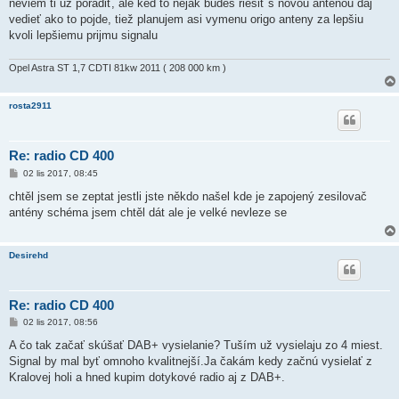
k
neviem ti už poradiť, ale ked to nejak budeš riešiť s novou antenou daj
vedieť ako to pojde, tiež planujem asi vymenu origo anteny za lepšiu
kvoli lepšiemu prijmu signalu
Opel Astra ST 1,7 CDTI 81kw 2011 ( 208 000 km )
rosta2911
Re: radio CD 400
P
02 lis 2017, 08:45
ř
í
chtěl jsem se zeptat jestli jste někdo našel kde je zapojený zesilovač
s
antény schéma jsem chtěl dát ale je velké nevleze se
p
ě
v
e
Desirehd
k
Re: radio CD 400
P
02 lis 2017, 08:56
ř
í
A čo tak začať skúšať DAB+ vysielanie? Tuším už vysielaju zo 4 miest.
s
Signal by mal byť omnoho kvalitnejší.Ja čakám kedy začnú vysielať z
p
ě
Kralovej holi a hned kupim dotykové radio aj z DAB+.
v
e