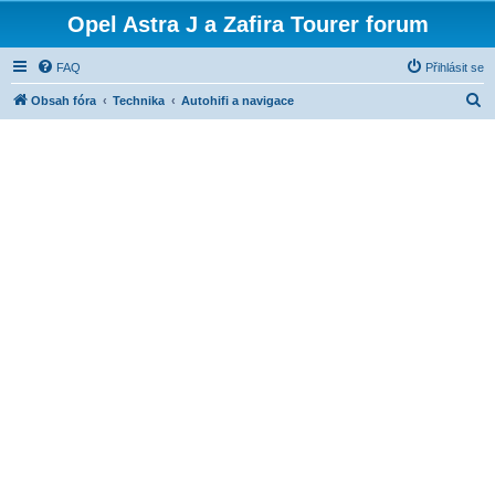
Opel Astra J a Zafira Tourer forum
FAQ
Přihlásit se
H
Obsah fóra
Technika
Autohifi a navigace
l
e
d
a
t