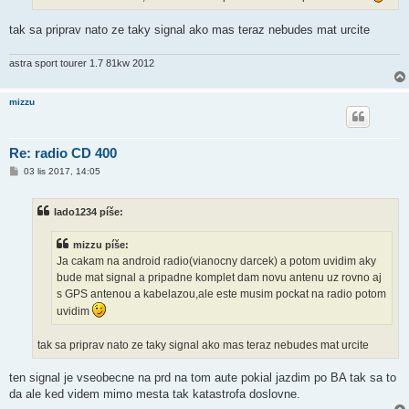
tak sa priprav nato ze taky signal ako mas teraz nebudes mat urcite
astra sport tourer 1.7 81kw 2012
mizzu
Re: radio CD 400
P
03 lis 2017, 14:05
ř
í
s
lado1234 píše:
p
ě
v
mizzu píše:
e
k
Ja cakam na android radio(vianocny darcek) a potom uvidim aky
bude mat signal a pripadne komplet dam novu antenu uz rovno aj
s GPS antenou a kabelazou,ale este musim pockat na radio potom
uvidim
tak sa priprav nato ze taky signal ako mas teraz nebudes mat urcite
ten signal je vseobecne na prd na tom aute pokial jazdim po BA tak sa to
da ale ked videm mimo mesta tak katastrofa doslovne.