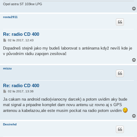
k
Opel astra ST 103kw LPG
rosta2911
Re: radio CD 400
P
02 lis 2017, 12:43
ř
í
Dopadneš stejně jako my budeš laborovat s anténama když nevíš kde je
s
v původním rádiu zapojen zesilovač
p
ě
v
e
mizzu
k
Re: radio CD 400
P
02 lis 2017, 13:36
ř
í
Ja cakam na android radio(vianocny darcek) a potom uvidim aky bude
s
mat signal a pripadne komplet dam novu antenu uz rovno aj s GPS
p
ě
antenou a kabelazou,ale este musim pockat na radio potom uvidim
v
e
k
Desirehd