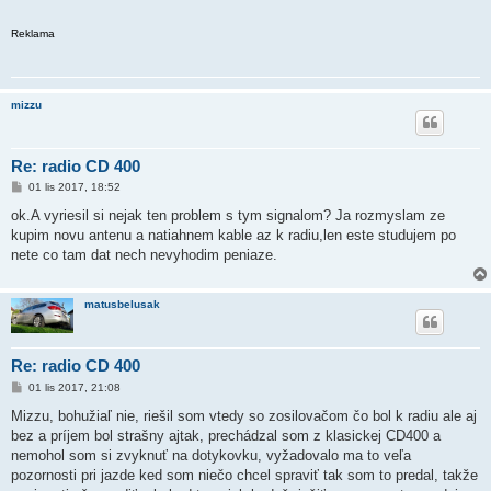
Reklama
mizzu
Re: radio CD 400
P
01 lis 2017, 18:52
ř
í
ok.A vyriesil si nejak ten problem s tym signalom? Ja rozmyslam ze
s
kupim novu antenu a natiahnem kable az k radiu,len este studujem po
p
ě
nete co tam dat nech nevyhodim peniaze.
v
e
k
matusbelusak
Re: radio CD 400
P
01 lis 2017, 21:08
ř
í
Mizzu, bohužiaľ nie, riešil som vtedy so zosilovačom čo bol k radiu ale aj
s
bez a príjem bol strašny ajtak, prechádzal som z klasickej CD400 a
p
ě
nemohol som si zvyknuť na dotykovku, vyžadovalo ma to veľa
v
pozornosti pri jazde ked som niečo chcel spraviť tak som to predal, takže
e