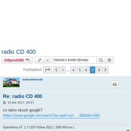
radio CD 400
Hledat
Pokročilé 
Odpovědět
Stránka
7
z
8
1
4
5
6
7
8
Předchozí
Další
74 příspěvků
…
matusbelusak
Re: radio CD 400
P
15 bře 2017, 03:47
ř
í
co takto skusit googlit?
s
https://www.google.sk/search?q=opel+ast ... 60&bih=560
p
ě
v
e
Opel Astra ST 1,7 CDTI 81kw 2011 ( 208 000 km )
k