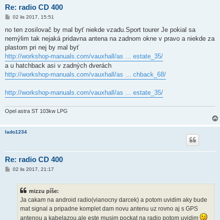
Re: radio CD 400
P
02 lis 2017, 15:51
ř
í
no ten zosilovač by mal byť niekde vzadu.Sport tourer Je pokial sa
s
nemýlim tak nejaká pridavna antena na zadnom okne v pravo a niekde za
p
ě
plastom pri nej by mal byť
v
http://workshop-manuals.com/vauxhall/as ... estate_35/
e
k
a u hatchback asi v zadných dverách
http://workshop-manuals.com/vauxhall/as ... chback_68/
http://workshop-manuals.com/vauxhall/as ... estate_35/
Opel astra ST 103kw LPG
lado1234
Re: radio CD 400
P
02 lis 2017, 21:17
ř
í
s
mizzu píše:
p
ě
Ja cakam na android radio(vianocny darcek) a potom uvidim aky bude
v
mat signal a pripadne komplet dam novu antenu uz rovno aj s GPS
e
k
antenou a kabelazou,ale este musim pockat na radio potom uvidim