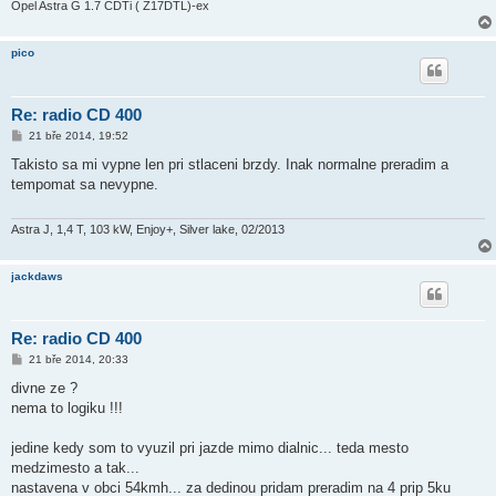
Opel Astra G 1.7 CDTi ( Z17DTL)-ex
pico
Re: radio CD 400
P
21 bře 2014, 19:52
ř
í
Takisto sa mi vypne len pri stlaceni brzdy. Inak normalne preradim a
s
tempomat sa nevypne.
p
ě
v
e
Astra J, 1,4 T, 103 kW, Enjoy+, Silver lake, 02/2013
k
jackdaws
Re: radio CD 400
P
21 bře 2014, 20:33
ř
í
divne ze ?
s
nema to logiku !!!
p
ě
v
jedine kedy som to vyuzil pri jazde mimo dialnic... teda mesto
e
k
medzimesto a tak...
nastavena v obci 54kmh... za dedinou pridam preradim na 4 prip 5ku