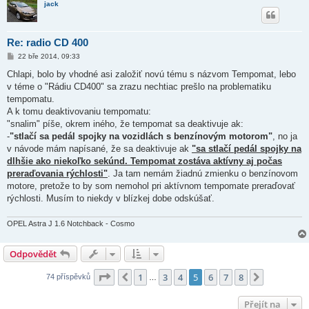
jack
Re: radio CD 400
P
22 bře 2014, 09:33
ř
í
Chlapi, bolo by vhodné asi založiť novú tému s názvom Tempomat, lebo
s
v téme o "Rádiu CD400" sa zrazu nechtiac prešlo na problematiku
p
ě
tempomatu.
v
A k tomu deaktivovaniu tempomatu:
e
k
"snalim" píše, okrem iného, že tempomat sa deaktivuje ak:
-
"stlačí sa pedál spojky na vozidlách s benzínovým motorom"
, no ja
v návode mám napísané, že sa deaktivuje ak
"sa stlačí pedál spojky na
dlhšie ako niekoľko sekúnd. Tempomat zostáva aktívny aj počas
preraďovania rýchlosti"
. Ja tam nemám žiadnú zmienku o benzínovom
motore, pretože to by som nemohol pri aktívnom tempomate preraďovať
rýchlosti. Musím to niekdy v blízkej dobe odskúšať.
OPEL Astra J 1.6 Notchback - Cosmo
Odpovědět
Stránka
5
z
8
1
3
4
5
6
7
8
Předchozí
Další
74 příspěvků
…
Přejít na