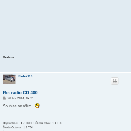
Reklama
Radek116
Re: radio CD 400
P
20 bře 2014, 07:21
ř
í
Souhlas se vším..
s
p
ě
v
e
Hopl Astra ST 1,7 TDCI + Škoda fabia I 1,4 TDi
k
Škoda Octavia I 1.9 TDi