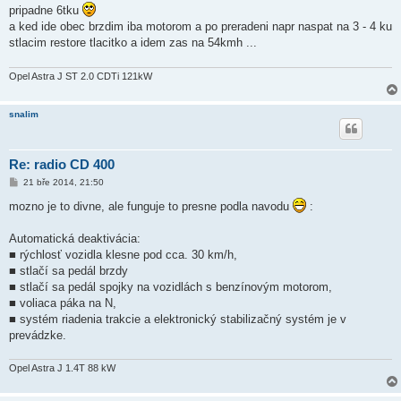
pripadne 6tku
a ked ide obec brzdim iba motorom a po preradeni napr naspat na 3 - 4 ku
stlacim restore tlacitko a idem zas na 54kmh ...
Opel Astra J ST 2.0 CDTi 121kW
snalim
Re: radio CD 400
P
21 bře 2014, 21:50
ř
í
mozno je to divne, ale funguje to presne podla navodu
:
s
p
ě
Automatická deaktivácia:
v
■ rýchlosť vozidla klesne pod cca. 30 km/h,
e
k
■ stlačí sa pedál brzdy
■ stlačí sa pedál spojky na vozidlách s benzínovým motorom,
■ voliaca páka na N,
■ systém riadenia trakcie a elektronický stabilizačný systém je v
prevádzke.
Opel Astra J 1.4T 88 kW