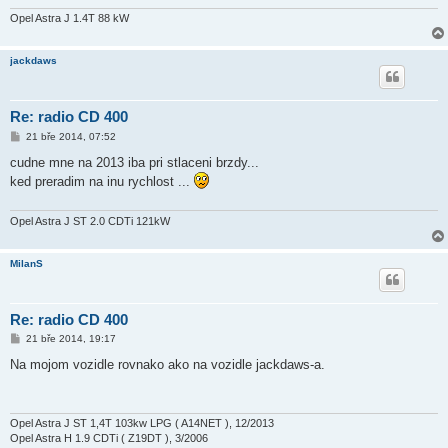
v
e
Opel Astra J 1.4T 88 kW
k
jackdaws
Re: radio CD 400
P
21 bře 2014, 07:52
ř
í
cudne mne na 2013 iba pri stlaceni brzdy...
s
ked preradim na inu rychlost ...
p
ě
v
e
Opel Astra J ST 2.0 CDTi 121kW
k
MilanS
Re: radio CD 400
P
21 bře 2014, 19:17
ř
í
Na mojom vozidle rovnako ako na vozidle jackdaws-a.
s
p
ě
v
e
Opel Astra J ST 1,4T 103kw LPG ( A14NET ), 12/2013
k
Opel Astra H 1.9 CDTi ( Z19DT ), 3/2006