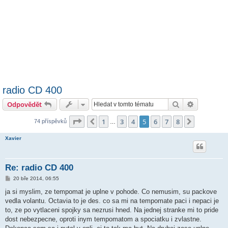
radio CD 400
Hledat
Pokročilé 
Odpovědět
Stránka
5
z
8
1
3
4
5
6
7
8
Předchozí
Další
74 příspěvků
…
Xavier
Re: radio CD 400
P
20 bře 2014, 06:55
ř
í
ja si myslim, ze tempomat je uplne v pohode. Co nemusim, su packove
s
vedla volantu. Octavia to je des. co sa mi na tempomate paci i nepaci je
p
ě
to, ze po vytlaceni spojky sa nezrusi hned. Na jednej stranke mi to pride
v
dost nebezpecne, oproti inym tempomatom a spociatku i zvlastne.
e
k