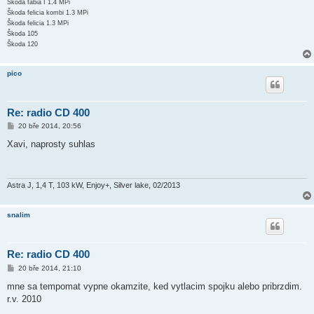
Škoda fabia I 1,4 MPi
Škoda felicia kombi 1.3 MPi
Škoda felicia 1.3 MPi
Škoda 105
Škoda 120
pico
Re: radio CD 400
P
20 bře 2014, 20:56
ř
í
Xavi, naprosty suhlas
s
p
ě
v
e
Astra J, 1,4 T, 103 kW, Enjoy+, Silver lake, 02/2013
k
snalim
Re: radio CD 400
P
20 bře 2014, 21:10
ř
í
mne sa tempomat vypne okamzite, ked vytlacim spojku alebo pribrzdim.
s
r.v. 2010
p
ě