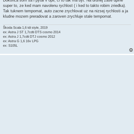
Dokonca som sa i pytal v opli, ci to tak ma byt. Na druhej zase uplne
super to, ze ked mam navolenu rychlost ( i ked to takto robim zriedka).
Tak tuknem tempomat, auto zacne zrychlovat uz na nizsej rychlosti a ja
kludne mozem preradovat a zaroven zrychluje stale tempomat.
Škoda Scala 1,6 tdi style, 2019
ex: Astra J ST 1,7cdti DTS cosmo 2014
ex: Astra J 1,7cdti DTJ cosmo 2012
ex: Astra G 1,6 16v LPG
ex: S105L