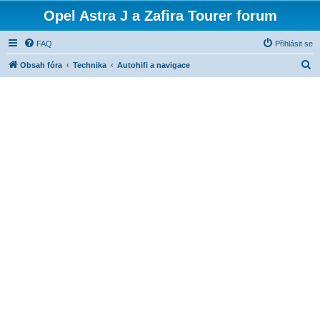
Opel Astra J a Zafira Tourer forum
FAQ
Přihlásit se
H
Obsah fóra
Technika
Autohifi a navigace
l
e
d
a
t