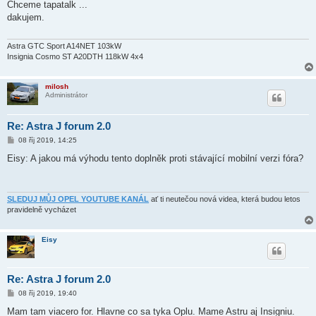
í
Chceme tapatalk ...
s
dakujem.
p
ě
v
e
Astra GTC Sport A14NET 103kW
k
Insignia Cosmo ST A20DTH 118kW 4x4
milosh
Administrátor
Re: Astra J forum 2.0
P
08 říj 2019, 14:25
ř
í
Eisy: A jakou má výhodu tento doplněk proti stávající mobilní verzi fóra?
s
p
ě
v
e
SLEDUJ MŮJ OPEL YOUTUBE KANÁL
ať ti neutečou nová videa, která budou letos
k
pravidelně vycházet
Eisy
Re: Astra J forum 2.0
P
08 říj 2019, 19:40
ř
í
Mam tam viacero for. Hlavne co sa tyka Oplu. Mame Astru aj Insigniu.