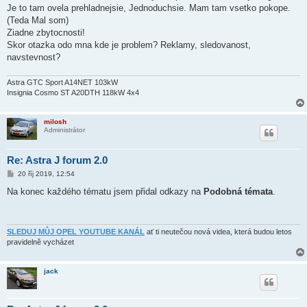
s
Je to tam ovela prehladnejsie, Jednoduchsie. Mam tam vsetko pokope.
p
ě
(Teda Mal som)
v
Ziadne zbytocnosti!
e
k
Skor otazka odo mna kde je problem? Reklamy, sledovanost,
navstevnost?
Astra GTC Sport A14NET 103kW
Insignia Cosmo ST A20DTH 118kW 4x4
milosh
Administrátor
Re: Astra J forum 2.0
P
20 říj 2019, 12:54
ř
í
Na konec každého tématu jsem přidal odkazy na
Podobná témata
.
s
p
ě
v
e
SLEDUJ MŮJ OPEL YOUTUBE KANÁL
ať ti neutečou nová videa, která budou letos
k
pravidelně vycházet
jack