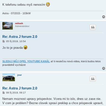
K telefonu sebou myš nenosím
Astra - 07/2015 - 103kW
milosh
Administrátor
Re: Astra J forum 2.0
P
05 říj 2019, 10:54
ř
í
Jo to je pravda
s
p
ě
v
e
SLEDUJ MŮJ OPEL YOUTUBE KANÁL
ať ti neutečou nová videa, která budou letos
k
pravidelně vycházet
jour
Re: Astra J forum 2.0
P
08 říj 2019, 09:17
ř
í
Nemam moznost upravy prispevkov. Vcera mi to islo, dnes uz zase nie.
s
V com je problem? Bezne clovek spravi preklep a chce prispevok upravit,
p