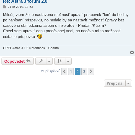
Re: Astra J forum 2.0
P
21 lis 2019, 19:53
ř
í
Miloši, viem že je nastavená možnosť upraviť príspevok "len" do hodiny
s
po napísaní príspevku, no nedalo by sa nastaviť možnosť úpravy bez
p
ě
časového obmedzenia aspoň u inzerátov - Predám/Kúpim?
v
Chcel som upraviť cenu predávanej veci, no nedáva mi to možnosť
e
k
editacie príspevku.
OPEL Astra J 1.6 Notchback - Cosmo
Odpovědět
1
2
3
Předchozí
Další
21 příspěvků
Přejít na