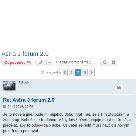
Astra J forum 2.0
Hledat
Pokročilé 
Odpovědět
1
2
3
Předchozí
Další
21 příspěvků
R@dek
Re: Astra J forum 2.0
P
04 říj 2019, 20:49
ř
í
Je to nové a jiné, bude mi nějakou dobu trvat, než se s tím ztotožním a
s
zorientuji. Bohužel je to dobou. Vždy když něco funguje musí se to nějak
p
ě
předělat, aby to odpovídalo době. Uživatel se hold musí naučit s novým
v
prostředím pracovat.
e
k