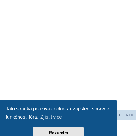
Tato stránka používá cookies k zajištění správné
Obsah fóra
Všechny časy jsou v
UTC+02:00
funkčnosti fóra.
Zjistit více
Založeno na
phpBB
® Forum Software © phpBB Limited
Český překlad –
phpBB.cz
Rozumím