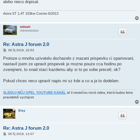
ě
alebo nieco dopisat.
v
e
k
Astra ST 1,4T 103kw Cosmo 6/2013
milosh
Administrátor
Re: Astra J forum 2.0
P
08 říj 2019, 10:53
ř
í
Protoze u mnoha uzivatelu dochazelo z mazani prispevku ci spamovani,
s
nastavil jsem ze upravit prispevek je mozne pouze cca hodinu po
p
ě
zverejneni, to snad staci kazdemu aby si to po sobe precetl, ok?
v
e
k
Pokud chces neco upravit napis mi sz kde a co a ja to dodelam.
SLEDUJ MŮJ OPEL YOUTUBE KANÁL
ať ti neutečou nová videa, která budou letos
pravidelně vycházet
Eisy
Re: Astra J forum 2.0
P
08 říj 2019, 12:07
ř