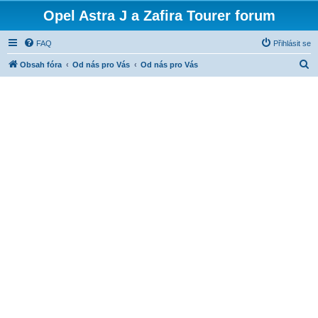
Opel Astra J a Zafira Tourer forum
FAQ
Přihlásit se
H
Obsah fóra
Od nás pro Vás
Od nás pro Vás
l
e
d
a
t