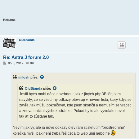
Reklama
OldStanda
Re: Astra J forum 2.0
P
05 říj 2019, 10:09
ř
í
s
milosh
píše:
p
ě
v
OldStanda
píše:
e
k
Jestli bych mohl něco navrhnout, tak z jiných phpBB fór jsem
navyklý, že se všechny odkazy otevírají v novém listu, který když se
zavře, tak můžu pokračovat, kde jsem skončil a nemusím se vracet
a znova načítat výchozí stránku. Pokud by to ale vyvolalo nevoli,
tak ať to zůstane tak.
Nevím jak vy, ale já nové odkazy otevírám stisknutím "prostředního"
kolečka myši, pak není třeba řešit zda to web umí nebo ne