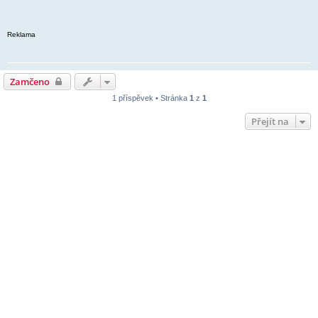
Reklama
Zamčeno
1 příspěvek • Stránka
1
z
1
Přejít na