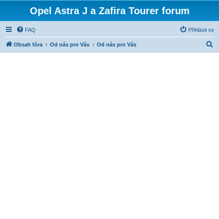
Opel Astra J a Zafira Tourer forum
FAQ
Přihlásit se
H
Obsah fóra
Od nás pro Vás
Od nás pro Vás
l
e
d
a
t