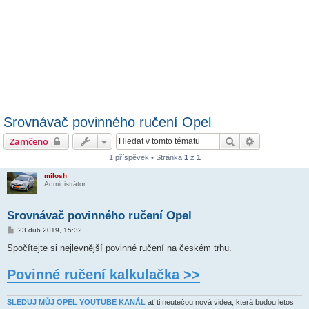
Srovnávač povinného ručení Opel
Hledat
Pokročilé hl
Zamčeno
1 příspěvek • Stránka
1
z
1
milosh
Administrátor
Srovnávač povinného ručení Opel
P
23 dub 2019, 15:32
ř
í
Spočítejte si nejlevnější povinné ručení na českém trhu.
s
p
Povinné ručení kalkulačka >>
ě
v
e
k
SLEDUJ MŮJ OPEL YOUTUBE KANÁL
ať ti neutečou nová videa, která budou letos