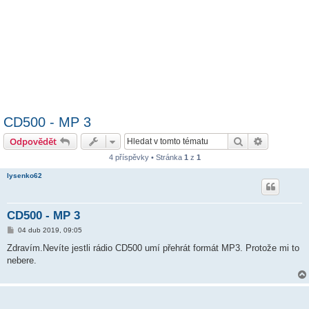
CD500 - MP 3
Hledat
Pokročilé 
Odpovědět
4 příspěvky • Stránka
1
z
1
lysenko62
CD500 - MP 3
P
04 dub 2019, 09:05
ř
í
Zdravím.Nevíte jestli rádio CD500 umí přehrát formát MP3. Protože mi to
s
nebere.
p
ě
v
e
k