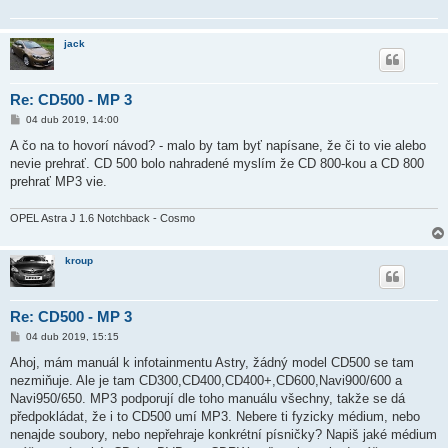
jack
Re: CD500 - MP 3
P
04 dub 2019, 14:00
ř
í
A čo na to hovorí návod? - malo by tam byť napísane, že či to vie alebo
s
nevie prehrať. CD 500 bolo nahradené myslím že CD 800-kou a CD 800
p
ě
prehrať MP3 vie.
v
e
k
OPEL Astra J 1.6 Notchback - Cosmo
kroup
Re: CD500 - MP 3
P
04 dub 2019, 15:15
ř
í
Ahoj, mám manuál k infotainmentu Astry, žádný model CD500 se tam
s
nezmiňuje. Ale je tam CD300,CD400,CD400+,CD600,Navi900/600 a
p
ě
Navi950/650. MP3 podporují dle toho manuálu všechny, takže se dá
v
předpokládat, že i to CD500 umí MP3. Nebere ti fyzicky médium, nebo
e
k
nenajde soubory, nebo nepřehraje konkrétní písničky? Napiš jaké médium