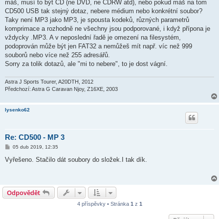
máš, musí to být CD (ne DVD, ne CDRW atd), nebo pokud máš na tom
CD500 USB tak stejný dotaz, nebere médium nebo konkrétní soubor?
Taky není MP3 jako MP3, je spousta kodeků, různých parametrů
komprimace a rozhodně ne všechny jsou podporované, i když přípona je
vždycky .MP3. A v neposlední řadě je omezení na filesystém,
podoprován může být jen FAT32 a nemůžeš mít např. víc než 999
souborů nebo více než 255 adresářů.
Sorry za tolik dotazů, ale "mi to nebere", to je dost vágní.
Astra J Sports Tourer, A20DTH, 2012
Předchozí: Astra G Caravan Njoy, Z16XE, 2003
lysenko62
Re: CD500 - MP 3
P
05 dub 2019, 12:35
ř
í
Vyřešeno. Stačilo dát soubory do složek.I tak dík.
s
p
ě
v
e
Odpovědět
k
4 příspěvky • Stránka
1
z
1