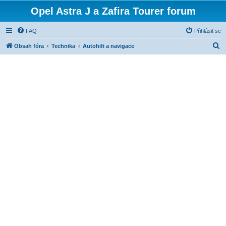
Opel Astra J a Zafira Tourer forum
FAQ
Přihlásit se
H
Obsah fóra
Technika
Autohifi a navigace
l
e
d
a
t