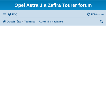
Opel Astra J a Zafira Tourer forum
FAQ
Přihlásit se
H
Obsah fóra
Technika
Autohifi a navigace
l
e
d
a
t