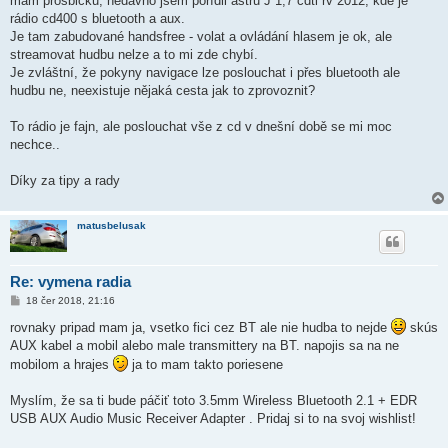
mám prosbičku, nedávno jsem pořídil astru J 1,7 cdti rv 2012, kde je
v
rádio cd400 s bluetooth a aux.
e
k
Je tam zabudované handsfree - volat a ovládání hlasem je ok, ale
streamovat hudbu nelze a to mi zde chybí.
Je zvláštní, že pokyny navigace lze poslouchat i přes bluetooth ale
hudbu ne, neexistuje nějaká cesta jak to zprovoznit?
To rádio je fajn, ale poslouchat vše z cd v dnešní době se mi moc
nechce..
Díky za tipy a rady
matusbelusak
Re: vymena radia
P
18 čer 2018, 21:16
ř
í
rovnaky pripad mam ja, vsetko fici cez BT ale nie hudba to nejde
skús
s
AUX kabel a mobil alebo male transmittery na BT. napojis sa na ne
p
ě
mobilom a hrajes
ja to mam takto poriesene
v
e
k
Myslím, že sa ti bude páčiť toto 3.5mm Wireless Bluetooth 2.1 + EDR
USB AUX Audio Music Receiver Adapter . Pridaj si to na svoj wishlist!