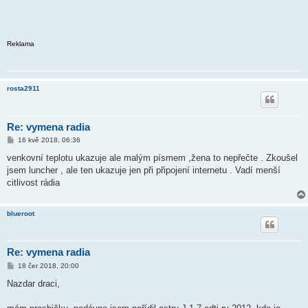
Reklama
rosta2911
Re: vymena radia
P
16 kvě 2018, 06:36
ř
í
venkovní teplotu ukazuje ale malým písmem ,žena to nepřečte . Zkoušel
s
jsem luncher , ale ten ukazuje jen při připojení internetu . Vadí menší
p
ě
citlivost rádia
v
e
k
blueroot
Re: vymena radia
P
18 čer 2018, 20:00
ř
í
Nazdar draci,
s
p
ě