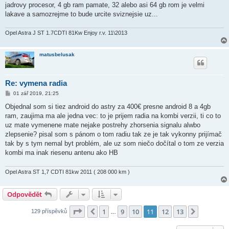
ě
jadrovy procesor, 4 gb ram pamate, 32 alebo asi 64 gb rom je velmi
v
lakave a samozrejme to bude urcite sviznejsie uz...
e
k
Opel Astra J ST 1.7CDTI 81Kw Enjoy r.v. 11\2013
matusbelusak
Re: vymena radia
P
01 zář 2019, 21:25
ř
í
Objednal som si tiez android do astry za 400€ presne android 8 a 4gb
s
ram, zaujima ma ale jedna vec: to je prijem radia na kombi verzii, ti co to
p
ě
uz mate vymenene mate nejake postrehy zhorsenia signalu alwbo
v
zlepsenie? pisal som s pánom o tom radiu tak ze je tak vykonny prijímač
e
k
tak by s tym nemal byt problém, ale uz som niečo dočítal o tom ze verzia
kombi ma inak riesenu antenu ako HB
Opel Astra ST 1,7 CDTI 81kw 2011 ( 208 000 km )
Odpovědět
Stránka
11
z
13
1
9
10
11
12
13
Předchozí
Další
129 příspěvků
…