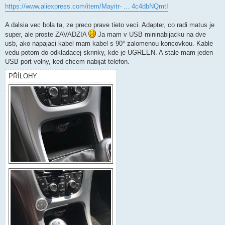
https://www.aliexpress.com/item/Mayitr- ... 4c4dbNQmtI
A dalsia vec bola ta, ze preco prave tieto veci. Adapter, co radi matus je
super, ale proste ZAVADZIA
Ja mam v USB mininabijacku na dve
usb, ako napajaci kabel mam kabel s 90° zalomenou koncovkou. Kable
vedu potom do odkladacej skrinky, kde je UGREEN. A stale mam jeden
USB port volny, ked chcem nabijat telefon.
PŘÍLOHY