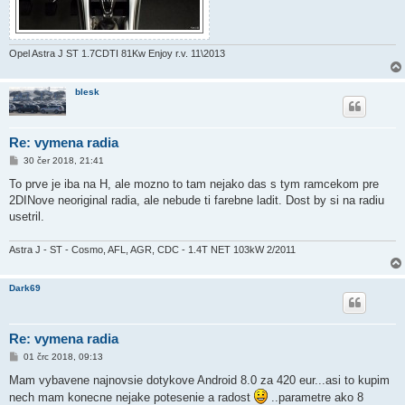
Opel Astra J ST 1.7CDTI 81Kw Enjoy r.v. 11\2013
blesk
Re: vymena radia
P
30 čer 2018, 21:41
ř
í
To prve je iba na H, ale mozno to tam nejako das s tym ramcekom pre
s
2DINove neoriginal radia, ale nebude ti farebne ladit. Dost by si na radiu
p
ě
usetril.
v
e
k
Astra J - ST - Cosmo, AFL, AGR, CDC - 1.4T NET 103kW 2/2011
Dark69
Re: vymena radia
P
01 črc 2018, 09:13
ř
í
Mam vybavene najnovsie dotykove Android 8.0 za 420 eur...asi to kupim
s
nech mam konecne nejake potesenie a radost
..parametre ako 8
p