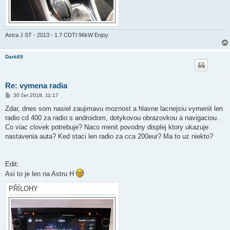
Astra J ST - 2013 - 1.7 CDTI 96kW Enjoy
Dark69
Re: vymena radia
P
30 čer 2018, 11:17
ř
í
Zdar, dnes som nasiel zaujimavu moznost a hlavne lacnejsiu vymenit len
s
radio cd 400 za radio s androidom, dotykovou obrazovkou a navigaciou..
p
ě
Co viac clovek potrebuje? Naco menit povodny displej ktory ukazuje
v
nastavenia auta? Ked staci len radio za cca 200eur? Ma to uz niekto?
e
k
Edit:
Asi to je len na Astru H
PŘÍLOHY