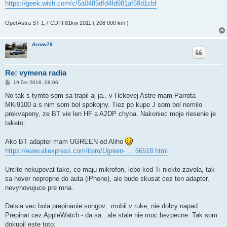
https://geek.wish.com/c/5a0485dfd4fd981af58d1cbf
Opel Astra ST 1,7 CDTI 81kw 2011 ( 208 000 km )
Arrow79
Re: vymena radia
P
19 čer 2018, 08:06
ř
í
No tak s tymto som sa trapil aj ja.. v Hckovej Astre mam Parrota
s
MKi9100 a s nim som bol spokojny. Tiez po kupe J som bol nemilo
p
ě
prekvapeny, ze BT vie len HF a A2DP chyba. Nakoniec moje riesenie je
v
taketo:
e
k
Ako BT adapter mam UGREEN od Aliho
https://www.aliexpress.com/item/Ugreen- ... 66518.html
Urcite nekupovat take, co maju mikrofon, lebo ked Ti niekto zavola, tak
sa hovor neprepne do auta (iPhone), ale bude skusat cez ten adapter,
nevyhovujuce pre mna.
Dalsia vec bola prepinanie songov.. mobil v ruke, nie dobry napad.
Prepinat cez AppleWatch - da sa.. ale stale nie moc bezpecne. Tak som
dokupil este toto: