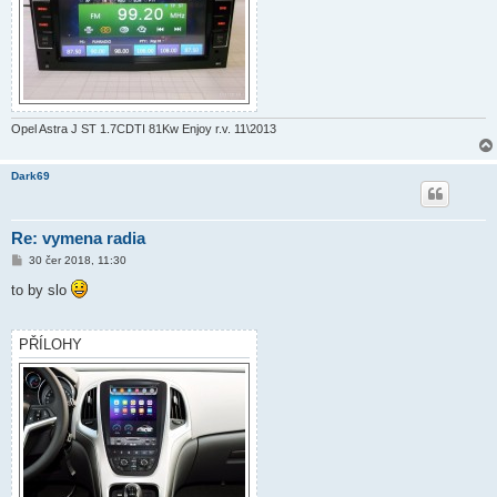
Opel Astra J ST 1.7CDTI 81Kw Enjoy r.v. 11\2013
Dark69
Re: vymena radia
P
30 čer 2018, 11:30
ř
í
to by slo
s
p
ě
v
PŘÍLOHY
e
k