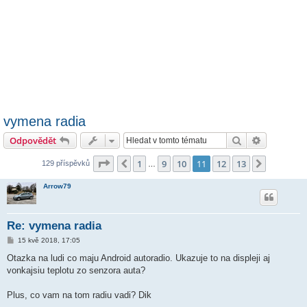
vymena radia
Hledat
Pokročilé 
Odpovědět
Stránka
11
z
13
1
9
10
11
12
13
Předchozí
Další
129 příspěvků
…
Arrow79
Re: vymena radia
P
15 kvě 2018, 17:05
ř
í
Otazka na ludi co maju Android autoradio. Ukazuje to na displeji aj
s
vonkajsiu teplotu zo senzora auta?
p
ě
v
Plus, co vam na tom radiu vadi? Dik
e
k