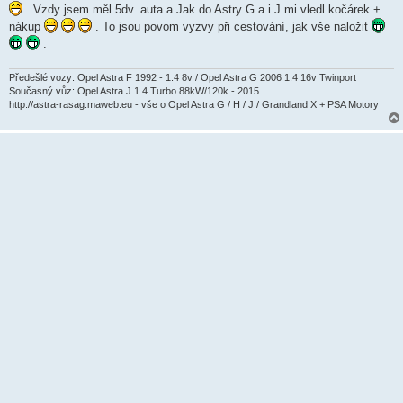
ě
. Vzdy jsem měl 5dv. auta a Jak do Astry G a i J mi vledl kočárek +
v
nákup
. To jsou povom vyzvy při cestování, jak vše naložit
e
k
.
Předešlé vozy: Opel Astra F 1992 - 1.4 8v / Opel Astra G 2006 1.4 16v Twinport
Současný vůz: Opel Astra J 1.4 Turbo 88kW/120k - 2015
http://astra-rasag.maweb.eu - vše o Opel Astra G / H / J / Grandland X + PSA Motory