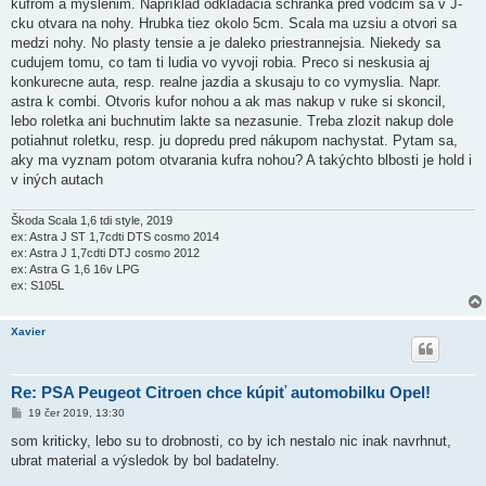
kufrom a myslenim. Napríklad odkladacia schranka pred vodcim sa v J-
cku otvara na nohy. Hrubka tiez okolo 5cm. Scala ma uzsiu a otvori sa
medzi nohy. No plasty tensie a je daleko priestrannejsia. Niekedy sa
cudujem tomu, co tam ti ludia vo vyvoji robia. Preco si neskusia aj
konkurecne auta, resp. realne jazdia a skusaju to co vymyslia. Napr.
astra k combi. Otvoris kufor nohou a ak mas nakup v ruke si skoncil,
lebo roletka ani buchnutim lakte sa nezasunie. Treba zlozit nakup dole
potiahnut roletku, resp. ju dopredu pred nákupom nachystat. Pytam sa,
aky ma vyznam potom otvarania kufra nohou? A takýchto blbosti je hold i
v iných autach
Škoda Scala 1,6 tdi style, 2019
ex: Astra J ST 1,7cdti DTS cosmo 2014
ex: Astra J 1,7cdti DTJ cosmo 2012
ex: Astra G 1,6 16v LPG
ex: S105L
Xavier
Re: PSA Peugeot Citroen chce kúpiť automobilku Opel!
P
19 čer 2019, 13:30
ř
í
som kriticky, lebo su to drobnosti, co by ich nestalo nic inak navrhnut,
s
ubrat material a výsledok by bol badatelny.
p
ě