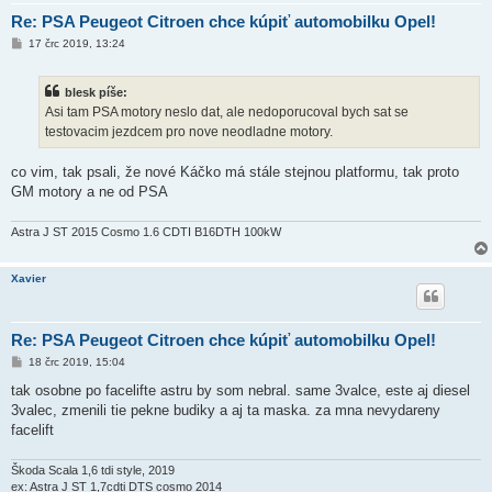
Re: PSA Peugeot Citroen chce kúpiť automobilku Opel!
P
17 črc 2019, 13:24
ř
í
s
blesk píše:
p
ě
Asi tam PSA motory neslo dat, ale nedoporucoval bych sat se
v
testovacim jezdcem pro nove neodladne motory.
e
k
co vim, tak psali, že nové Káčko má stále stejnou platformu, tak proto
GM motory a ne od PSA
Astra J ST 2015 Cosmo 1.6 CDTI B16DTH 100kW
Xavier
Re: PSA Peugeot Citroen chce kúpiť automobilku Opel!
P
18 črc 2019, 15:04
ř
í
tak osobne po facelifte astru by som nebral. same 3valce, este aj diesel
s
3valec, zmenili tie pekne budiky a aj ta maska. za mna nevydareny
p
ě
facelift
v
e
k
Škoda Scala 1,6 tdi style, 2019
ex: Astra J ST 1,7cdti DTS cosmo 2014