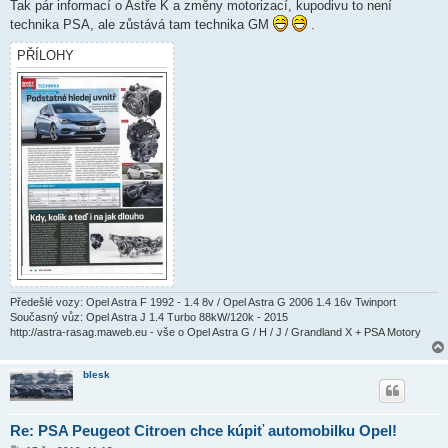
í
Tak pár informací o Astře K a změny motorizací, kupodivu to není
s
technika PSA, ale zůstává tam technika GM
.
p
ě
v
PŘÍLOHY
e
k
Předešlé vozy: Opel Astra F 1992 - 1.4 8v / Opel Astra G 2006 1.4 16v Twinport
Současný vůz: Opel Astra J 1.4 Turbo 88kW/120k - 2015
http://astra-rasag.maweb.eu - vše o Opel Astra G / H / J / Grandland X + PSA Motory
blesk
Re: PSA Peugeot Citroen chce kúpiť automobilku Opel!