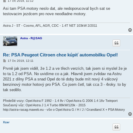
P
17 črc 2019, 11:12
ř
í
Asi tam PSA motory neslo dat, ale nedoporucoval bych sat se
s
testovacim jezdcem pro nove neodladne motory.
p
ě
v
e
Astra J - ST - Cosmo, AFL, AGR, CDC - 1.4T NET 103kW 2/2011
k
Astra - R@SAG
Re: PSA Peugeot Citroen chce kúpiť automobilku Opel!
P
17 črc 2019, 12:11
ř
í
Prvně jak jsem viděl, že 1.2 a ve třech verzích, tak jsem si myslel že je
s
to ta 1.2 od PSA. No uvidíme co a jak. Hlavně jsem zvědav na Astru
p
ě
2021 z dílny PSA a snad Opel do té doby bude mít nový 4 válcový
v
benzinový motor hotový pro PSA. Co jsem četl, tak cca 3 - 4roky. to by
e
k
tak sedělo.
Předešlé vozy: Opel Astra F 1992 - 1.4 8v / Opel Astra G 2006 1.4 16v Twinport
Současný vůz: Opel Astra J 1.4 Turbo 88kW/120k - 2015
http://astra-rasag.maweb.eu - vše o Opel Astra G / H / J / Grandland X + PSA Motory
Xzar