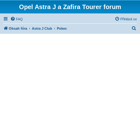
Opel Astra J a Zafira Tourer forum
FAQ
Přihlásit se
H
Obsah fóra
Astra J Club
Pokec
l
e
d
a
t