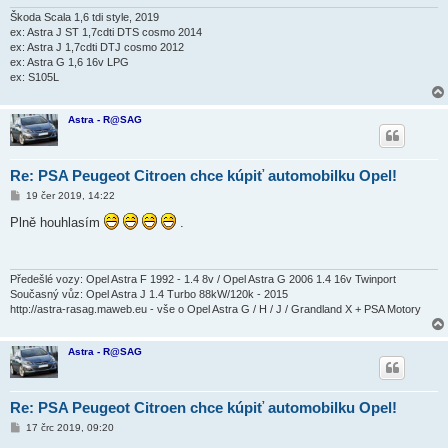
v
e
Škoda Scala 1,6 tdi style, 2019
k
ex: Astra J ST 1,7cdti DTS cosmo 2014
ex: Astra J 1,7cdti DTJ cosmo 2012
ex: Astra G 1,6 16v LPG
ex: S105L
Astra - R@SAG
Re: PSA Peugeot Citroen chce kúpiť automobilku Opel!
P
19 čer 2019, 14:22
ř
í
Plně houhlasím
.
s
p
ě
v
e
Předešlé vozy: Opel Astra F 1992 - 1.4 8v / Opel Astra G 2006 1.4 16v Twinport
k
Současný vůz: Opel Astra J 1.4 Turbo 88kW/120k - 2015
http://astra-rasag.maweb.eu - vše o Opel Astra G / H / J / Grandland X + PSA Motory
Astra - R@SAG
Re: PSA Peugeot Citroen chce kúpiť automobilku Opel!
P
17 črc 2019, 09:20
ř