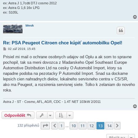
ex: Astra J 1,7cdti DTJ cosmo 2012
ex: Astra G 1,6 16v LPG
ex: S105L
blesk
Re: PSA Peugeot Citroen chce kúpiť automobilku Opel!
P
02 zář 2019, 15:45
ř
í
Prisiel mi mail o ochrane osobnych udajov od Oplu a ak som to spravne
s
pochopil, tak sa meni dovozca z Madarskeho Opel Southeast Europe
p
ě
Automotive Distribution Ltd na cesky O Automobil Import, ktory sa
v
napadne podoba na pezotacky P Automobil Import. Snad sa dockame
e
k
lepsich cien nahradnych dielov, lokalneho servisneho centra v CS/SR,
ako ma Peugeot, a rozsirenia servisnej siete. Tolko k zelaniam do noveho
roka.
Astra J - ST - Cosmo, AFL, AGR, CDC - 1.4T NET 103kW 2/2011
Odpovědět
Stránka
13
z
14
1
10
11
12
13
14
Předchozí
Další
132 příspěvků
…
Přejít na