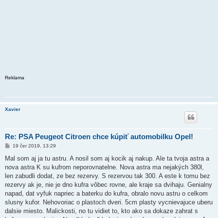
Reklama
Xavier
Re: PSA Peugeot Citroen chce kúpiť automobilku Opel!
P
19 čer 2019, 13:29
ř
í
Mal som aj ja tu astru. A nosil som aj kocik aj nakup. Ale ta tvoja astra a
s
nova astra K su kufrom neporovnatelne. Nova astra ma nejakých 380l,
p
ě
len zabudli dodat, ze bez rezervy. S rezervou tak 300. A este k tomu bez
v
rezervy ak je, nie je dno kufra vôbec rovne, ale kraje sa dvihaju. Genialny
e
k
napad, dat vyfuk napriec a baterku do kufra, obralo novu astru o celkom
slusny kufor. Nehovoriac o plastoch dveri. 5cm plasty vycnievajuce uberu
dalsie miesto. Malickosti, no tu vidiet to, kto ako sa dokaze zahrat s