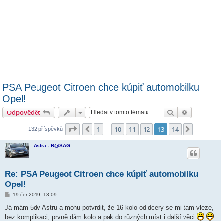
PSA Peugeot Citroen chce kúpiť automobilku
Opel!
Hledat
Pokročilé 
Odpovědět
Stránka
13
z
14
1
10
11
12
13
14
Předchozí
Další
132 příspěvků
…
Astra - R@SAG
Re: PSA Peugeot Citroen chce kúpiť automobilku
Opel!
P
19 čer 2019, 13:09
ř
í
Já mám 5dv Astru a mohu potvrdit, že 16 kolo od dcery se mi tam vleze,
s
bez komplikaci, prvně dám kolo a pak do různých míst i další věci
p