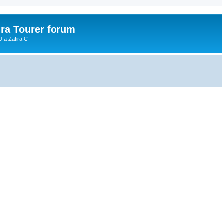
ira Tourer forum
J a Zafira C