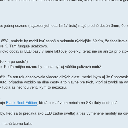
 po jednej sezóne (najazdených cca 15-17 tisíc) majú predné dezén 3mm, čo
 85%, reakcie by mohli byť aspoň o sekundu rýchlejšie. Verím, že faceliftova
stre K. Tam funguje ukážkovo.
iovo dodávali LED pásy v ráme lakťovej opierky, teraz nie sú ani za príplatok
 10 km po ceste")
e. Podľa môjho názoru by mohla byť aj väčšia palivová nádrž.
iť. Za ten rok absolvovala viacero dlhých ciest, medzi iným aj 3x Chorváts
auto, prípadne vozidlo na dlhé cesty a to hlavne pre tých, ktorí si zvykli na v
 ľudia až nechcú veriť, kým to nezažijú.
.
zajn
Black Roof Edition
, ktorá pokiaľ viem nebola na SK nikdy dostupná.
by, keď sa to predáva ako LED zadné svetlá) a tiež vymenené moduly na os
 matnú čiernu farbu