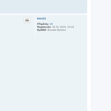
klm121
Příspěvky:
16
Registrován:
30 črc 2016, 23:24
Bydliště:
Banská Bystrica