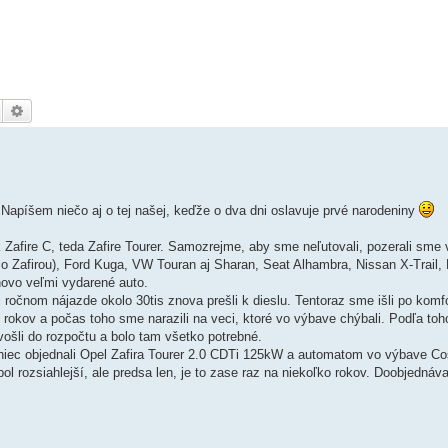
Hledat
Pokročilé hledání
Napíšem niečo aj o tej našej, keďže o dva dni oslavuje prvé narodeniny
 Zafire C, teda Zafire Tourer. Samozrejme, aby sme neľutovali, pozerali sme v
so Zafirou), Ford Kuga, VW Touran aj Sharan, Seat Alhambra, Nissan X-Trail
novo veľmi vydarené auto.
ročnom nájazde okolo 30tis znova prešli k dieslu. Tentoraz sme išli po komfo
rokov a počas toho sme narazili na veci, ktoré vo výbave chýbali. Podľa toho
vošli do rozpočtu a bolo tam všetko potrebné.
ec objednali Opel Zafira Tourer 2.0 CDTi 125kW a automatom vo výbave Cos
 rozsiahlejší, ale predsa len, je to zase raz na niekoľko rokov. Doobjednáva