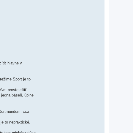
ítiť hlavne v
režime Sport je to
Nm proste cítiť.
h jedna báseň, úplne
a Dortmundom, cca
e to nepraktické.
trujem prichádzajúce