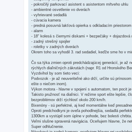
- pokročilý parkovací asistent s asistentom mŕtveho uhlu
- ambientné osvetlenie vo dverách
- vyhrievané sedadlá
- cúvacia kamera
- predná posuvná lakťová opierka s odkladacím priestorom
- alarm
- 18" kolesá s čiernymi diskami + bezpečáky + dojazdová 
- zadný strešný spojler
- roletky v zadných dverách
Okrem toho sa vyhodil 3. rad sedadiel, keďže sme ho v min
Čo sa týka zmien oproti predchádzajúcej generácií, je až n
rýchlych diaľničných zákrutách (napr. R1 od Hronského Be
Vyzdvihol by som tieto veci:
Podvozok - je až neuveriteľné ako drží, určite sú prínoso
ešte o niečom inom).
Výkon motora - hlavne v spojení s automatom, ten pocit je
Takisto pružnosť na diaľnici. V režime sport ešte lepšie, 
bezproblémov drží rýchlosť okolo 200 km/h.
Bixenóny - sú perfektné, aj keď momentálne keď presadnem 
Oproti predchodkyni je oveľa pohodlnejšia, sedadlá perfe
1300km a vystúpil som úplne v pohode, bez bolesti chrbta.
Veľmi slušne spravená navigácia. Oceňujem hlavne, že net
Super odhlučnenie.
Návyková je zadná kamera, oceňujem hlavne pri vychádzan