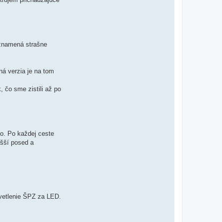
 znamená strašne
ná verzia je na tom
, čo sme zistili až po
ko. Po každej ceste
yšší posed a
vetlenie ŠPZ za LED.