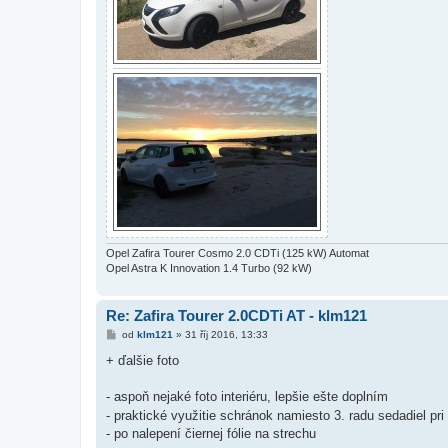
Opel Zafira Tourer Cosmo 2.0 CDTi (125 kW) Automat
Opel Astra K Innovation 1.4 Turbo (92 kW)
Re: Zafira Tourer 2.0CDTi AT - klm121
P
od
klm121
»
31 říj 2016, 13:33
ř
í
+ ďalšie foto
s
p
ě
- aspoň nejaké foto interiéru, lepšie ešte doplním
v
- praktické využitie schránok namiesto 3. radu sedadiel pr
e
k
- po nalepení čiernej fólie na strechu