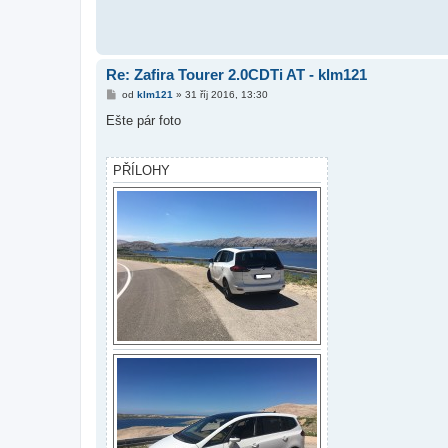
Re: Zafira Tourer 2.0CDTi AT - klm121
P
od
klm121
»
31 říj 2016, 13:30
ř
í
Ešte pár foto
s
p
ě
v
PŘÍLOHY
e
k