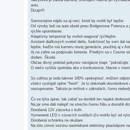
auto.
Dizajn!!!
Samozrejme nájdu sa aj veci, ktoré by mohli byť lepšie.
Od výroby boli na aute obuté pneu Bridgestone Potenza a
rýchle opotrebenie.
Adaptívny tempomat by mohol reagovať rýchlejšie.
Asistent diaľkových svetiel detto, funkčnosť by som dal na
lepšie, keďže má kameru novej generácie, použitej aj v A
Aj na zafire sa podpísalo šetrenie. Predtým sa v Cosme sér
dodaní. Škoda
Občas divný preklad pokynov navigácie (napr. "pokračujte
O niečo vyššia spotreba ako u konkurencie, hlavne v mest
So zafirou je teda takmer 100% spokojnosť, môžem odporuč
všetci vystúpili úplne "fresh". Je to dokonalé dovolenkové 
nastupovanie. Takisto je mrštná v zákrutách, čomu niekedy
Čo sa týka úprav, tak zatiaľ sa dorobili len nejaké drobnosti
Na jar sme dali nalepiť na strechu čiernu fóliu a dosiahli di
Dorobená 12V zásuvka v kufri.
Vymenené LED v cúvacích svetlách (čo mohlo byť od výro
Dorobená schránka na okuliare
Na túto zimnú sezónu nastriekané elektróny plastidipom na