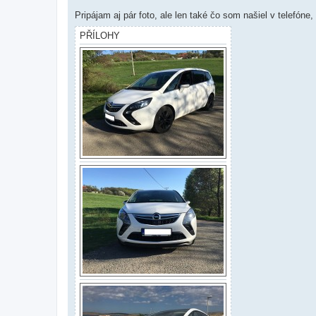
Pripájam aj pár foto, ale len také čo som našiel v telefóne
PŘÍLOHY