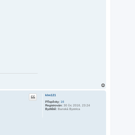
N
a
h
klm121
o
r
Příspěvky:
16
Registrován:
30 črc 2016, 23:24
u
Bydliště:
Banská Bystrica