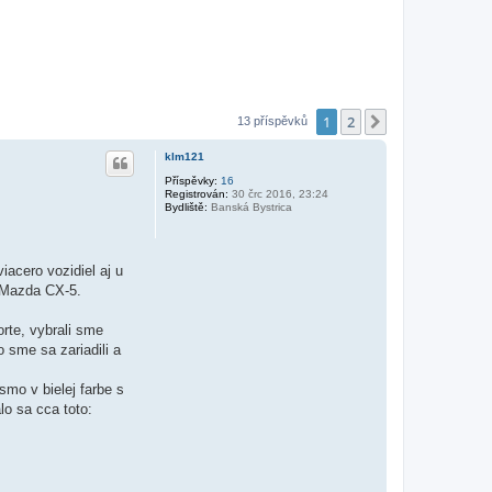
1
2
Další
13 příspěvků
klm121
Příspěvky:
16
Registrován:
30 črc 2016, 23:24
Bydliště:
Banská Bystrica
iacero vozidiel aj u
, Mazda CX-5.
rte, vybrali sme
 sme sa zariadili a
mo v bielej farbe s
lo sa cca toto: