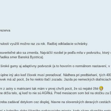
rezerva
ulosti využili možno raz za rok. Radšej odkladacie schránky.
euveriteľné ako sa zmenila. Najväčší rozdiel je podľa mňa v podvozku, ktorý c
ňadika smer Banská Bystrica).
m široké gumy aj adaptívny podvozok (a to hovorím o normálnom nastavení, v 
 úplne iný ako keď človek musí preraďovať. Nádhera pri predbiehaní, tých 400
človek má až pocit, že ho niekto tlačí zozadu. Jazda po nemeckých diaľniciac
z astry s matrixami tak mám v prvej chvíli pocit, že sú nejaké žlté
ktne držia telo, aj keď to nie sú AGRká. Pred mesiacom som bol na otočku z
reba zadávať dotykom cez displej, hlavne na slovenských deravých cestách j
í z kolmého alebo šikmého parkovacieho miesta, kedy skoro okamžite regis