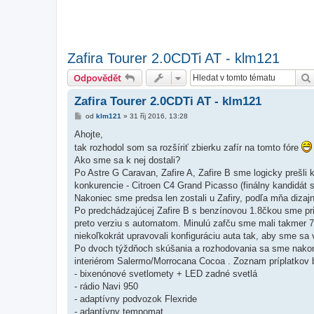
Zafira Tourer 2.0CDTi AT - klm121
Odpovědět
Zafira Tourer 2.0CDTi AT - klm121
P
od
klm121
»
31 říj 2016, 13:28
ř
í
Ahojte,
s
tak rozhodol som sa rozšíriť zbierku zafír na tomto fóre
p
ě
Ako sme sa k nej dostali?
v
Po Astre G Caravan, Zafire A, Zafire B sme logicky prešli k
e
k
konkurencie - Citroen C4 Grand Picasso (finálny kandidát 
Nakoniec sme predsa len zostali u Zafiry, podľa mňa dizaj
Po predchádzajúcej Zafire B s benzínovou 1.8čkou sme pri 
preto verziu s automatom. Minulú zafču sme mali takmer 7 
niekoľkokrát upravovali konfiguráciu auta tak, aby sme sa 
Po dvoch týždňoch skúšania a rozhodovania sa sme nakoni
interiérom Salermo/Morrocana Cocoa . Zoznam príplatkov bol
- bixenónové svetlomety + LED zadné svetlá
- rádio Navi 950
- adaptívny podvozok Flexride
- adaptívny tempomat