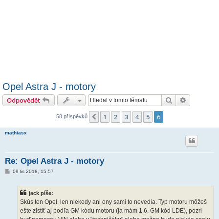
Opel Astra J - motory
Hledat
Pokročilé 
Odpovědět
1
2
3
4
5
6
Předchozí
58 příspěvků
mathiasx
Re: Opel Astra J - motory
P
09 lis 2018, 15:57
ř
í
s
jack píše:
p
ě
Skús ten Opel, len niekedy ani ony sami to nevedia. Typ motoru môžeš
v
ešte zistiť aj podľa GM kódu motoru (ja mám 1.6, GM kód LDE), pozri
e
k