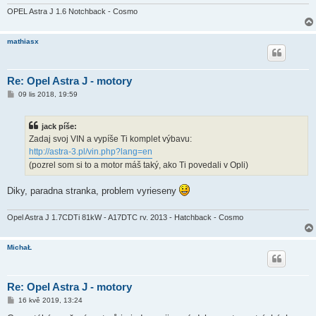
k
OPEL Astra J 1.6 Notchback - Cosmo
mathiasx
Re: Opel Astra J - motory
P
09 lis 2018, 19:59
ř
í
s
jack píše:
p
ě
Zadaj svoj VIN a vypíše Ti komplet výbavu:
v
http://astra-3.pl/vin.php?lang=en
e
k
(pozrel som si to a motor máš taký, ako Ti povedali v Opli)
Diky, paradna stranka, problem vyrieseny
Opel Astra J 1.7CDTi 81kW - A17DTC rv. 2013 - Hatchback - Cosmo
MichaŁ
Re: Opel Astra J - motory
P
16 kvě 2019, 13:24
ř