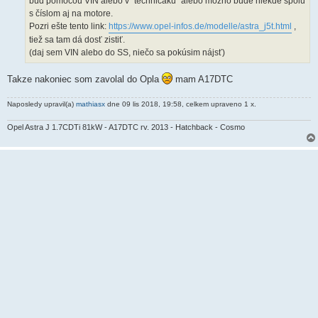
buď pomocou VIN alebo v "techničáku" alebo možno bude niekde spolu
s číslom aj na motore.
Pozri ešte tento link:
https://www.opel-infos.de/modelle/astra_j5t.html
,
tiež sa tam dá dosť zistiť.
(daj sem VIN alebo do SS, niečo sa pokúsim nájsť)
Takze nakoniec som zavolal do Opla
mam A17DTC
Naposledy upravil(a)
mathiasx
dne 09 lis 2018, 19:58, celkem upraveno 1 x.
Opel Astra J 1.7CDTi 81kW - A17DTC rv. 2013 - Hatchback - Cosmo