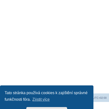
Tato stránka používá cookies k zajištění správné
Obsah fóra
Všechny časy jsou v
UTC+02:00
funkčnosti fóra.
Zjistit více
Založeno na
phpBB
® Forum Software © phpBB Limited