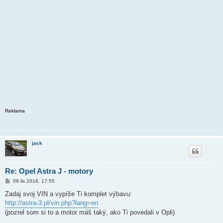
Reklama
jack
Re: Opel Astra J - motory
P
09 lis 2018, 17:55
ř
í
Zadaj svoj VIN a vypíše Ti komplet výbavu:
s
http://astra-3.pl/vin.php?lang=en
p
ě
(pozrel som si to a motor máš taký, ako Ti povedali v Opli)
v
e