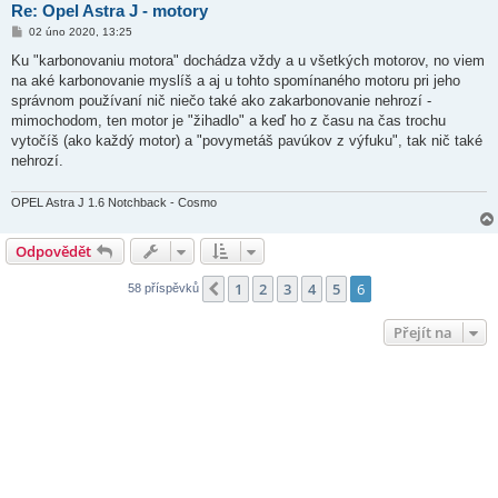
Re: Opel Astra J - motory
P
02 úno 2020, 13:25
ř
í
Ku "karbonovaniu motora" dochádza vždy a u všetkých motorov, no viem
s
na aké karbonovanie myslíš a aj u tohto spomínaného motoru pri jeho
p
ě
správnom používaní nič niečo také ako zakarbonovanie nehrozí -
v
mimochodom, ten motor je "žihadlo" a keď ho z času na čas trochu
e
k
vytočíš (ako každý motor) a "povymetáš pavúkov z výfuku", tak nič také
nehrozí.
OPEL Astra J 1.6 Notchback - Cosmo
Odpovědět
1
2
3
4
5
6
Předchozí
58 příspěvků
Přejít na