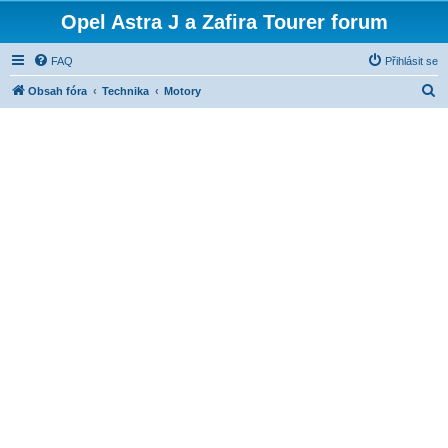
Opel Astra J a Zafira Tourer forum
FAQ
Přihlásit se
H
Obsah fóra
Technika
Motory
l
e
d
a
t