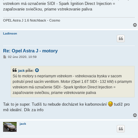
ě
vstrekom má označenie SIDI - Spark Ignition Direct Injection =
v
zapaľovanie sviečkou, priame vstrekovanie paliva
e
k
OPEL Astra J 1.6 Notchback - Cosmo
Ladinson
Re: Opel Astra J - motory
P
02 úno 2020, 10:59
ř
í
s
jack
píše:
p
ě
Sú to motory s nepriamym vstrekom - vstrekovacia tryska v sacom
v
potrubí pred sacím ventilom. Motor (Opel 1.6T SIDI - 132 kW) s priamym
e
k
vstrekom má označenie SIDI - Spark Ignition Direct Injection =
zapaľovanie sviečkou, priame vstrekovanie paliva
Tak to je super. Tudíš tu nebude docházet ke karbonování
tudíž pro
mě ideální. Dík za info
jack