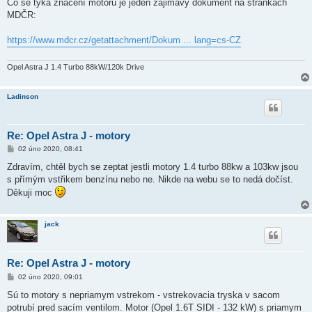
í
Co se týká značení motorů je jeden zajimavý dokument na stránkách
s
MDČR:
p
ě
v
https://www.mdcr.cz/getattachment/Dokum ... lang=cs-CZ
e
k
Opel Astra J 1.4 Turbo 88kW/120k Drive
Ladinson
Re: Opel Astra J - motory
P
02 úno 2020, 08:41
ř
í
Zdravím, chtěl bych se zeptat jestli motory 1.4 turbo 88kw a 103kw jsou
s
s přímým vstřikem benzínu nebo ne. Nikde na webu se to nedá dočíst.
p
ě
Děkuji moc
v
e
k
jack
Re: Opel Astra J - motory
P
02 úno 2020, 09:01
ř
í
Sú to motory s nepriamym vstrekom - vstrekovacia tryska v sacom
s
potrubí pred sacím ventilom. Motor (Opel 1.6T SIDI - 132 kW) s priamym
p