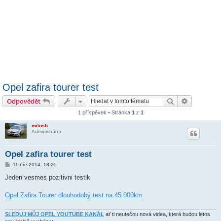
Opel zafira tourer test
Hledat
Pokročilé 
Odpovědět
1 příspěvek • Stránka
1
z
1
milosh
Administrátor
Opel zafira tourer test
P
11 bře 2014, 18:25
ř
í
Jeden vesmes pozitivni testik
s
p
ě
Opel Zafira Tourer dlouhodobý test na 45 000km
v
e
k
SLEDUJ MŮJ OPEL YOUTUBE KANÁL
ať ti neutečou nová videa, která budou letos