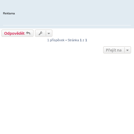
Reklama
Odpovědět
1 příspěvek • Stránka
1
z
1
Přejít na