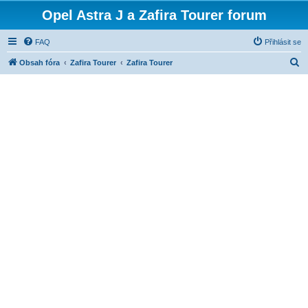
Opel Astra J a Zafira Tourer forum
FAQ
Přihlásit se
H
Obsah fóra
Zafira Tourer
Zafira Tourer
l
e
d
a
t