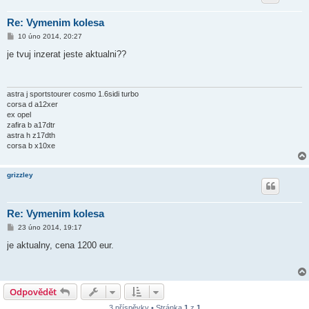
Re: Vymenim kolesa
P
10 úno 2014, 20:27
ř
í
je tvuj inzerat jeste aktualni??
s
p
ě
v
e
astra j sportstourer cosmo 1.6sidi turbo
k
corsa d a12xer
ex opel
zafira b a17dtr
astra h z17dth
corsa b x10xe
grizzley
Re: Vymenim kolesa
P
23 úno 2014, 19:17
ř
í
je aktualny, cena 1200 eur.
s
p
ě
v
e
Odpovědět
k
3 příspěvky • Stránka
1
z
1