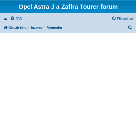
Opel Astra J a Zafira Tourer forum
FAQ
Přihlásit se
H
Obsah fóra
Inzerce
Vyměním
l
e
d
a
t