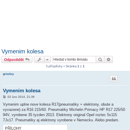
Vymenim kolesa
Hledat
Pokročilé 
Odpovědět
3 příspěvky • Stránka
1
z
1
grizzley
Vymenim kolesa
P
02 úno 2014, 21:39
ř
í
Vymenim uplne nove kolesa R17(pneumatiky + elektrony, obute a
s
vyvazene) za R16 215/60. Pneumatiky Michelin Primacy HP R17 225/50
p
ě
94V, vyrobene 35 tyzden 2013. Elektrony original Opel roztec 5x115
v
7Jx17. Pneumatiky aj elektrony vyrobene v Nemecku. Alebo predam.
e
k
PŘÍLOHY