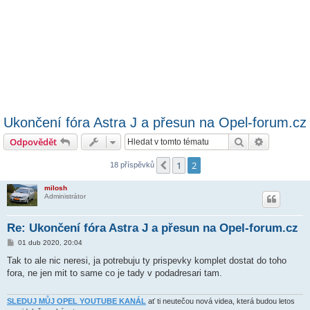
Ukončení fóra Astra J a přesun na Opel-forum.cz
Hledat
Pokročilé 
Odpovědět
1
2
Předchozí
18 příspěvků
milosh
Administrátor
Re: Ukončení fóra Astra J a přesun na Opel-forum.cz
P
01 dub 2020, 20:04
ř
í
Tak to ale nic neresi, ja potrebuju ty prispevky komplet dostat do toho
s
fora, ne jen mit to same co je tady v podadresari tam.
p
ě
v
e
SLEDUJ MŮJ OPEL YOUTUBE KANÁL
ať ti neutečou nová videa, která budou letos
k