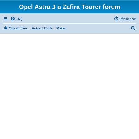
Opel Astra J a Zafira Tourer forum
FAQ
Přihlásit se
H
Obsah fóra
Astra J Club
Pokec
l
e
d
a
t