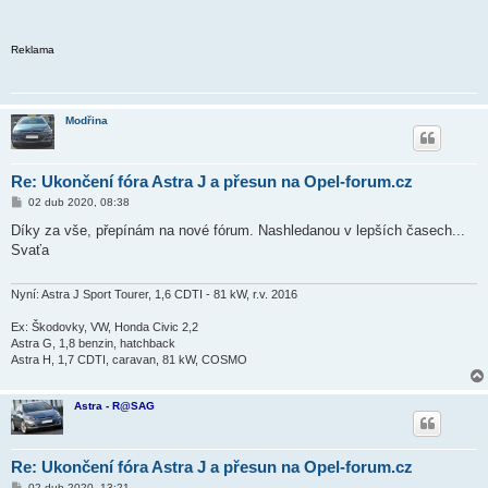
Reklama
Modřina
Re: Ukončení fóra Astra J a přesun na Opel-forum.cz
P
02 dub 2020, 08:38
ř
í
Díky za vše, přepínám na nové fórum. Nashledanou v lepších časech...
s
Svaťa
p
ě
v
e
Nyní: Astra J Sport Tourer, 1,6 CDTI - 81 kW, r.v. 2016
k
Ex: Škodovky, VW, Honda Civic 2,2
Astra G, 1,8 benzin, hatchback
Astra H, 1,7 CDTI, caravan, 81 kW, COSMO
Astra - R@SAG
Re: Ukončení fóra Astra J a přesun na Opel-forum.cz
P
02 dub 2020, 13:21