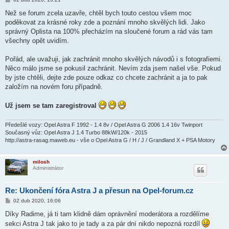
ř
í
Než se forum zcela uzavře, chtěl bych touto cestou všem moc
s
poděkovat za krásné roky zde a poznání mnoho skvělých lidi. Jako
p
ě
správný Oplista na 100% přecházím na sloučené forum a rád vás tam
v
všechny opět uvidím.
e
k
Pořád, ale uvažuji, jak zachránit mnoho skvělých návodů i s fotografiemi.
Něco málo jsme se pokusil zachránit. Nevím zda jsem našel vše. Pokud
by jste chtěli, dejte zde pouze odkaz co chcete zachránit a ja to pak
založím na novém foru případně.
Už jsem se tam zaregistroval
Předešlé vozy: Opel Astra F 1992 - 1.4 8v / Opel Astra G 2006 1.4 16v Twinport
Současný vůz: Opel Astra J 1.4 Turbo 88kW/120k - 2015
http://astra-rasag.maweb.eu - vše o Opel Astra G / H / J / Grandland X + PSA Motory
milosh
Administrátor
Re: Ukončení fóra Astra J a přesun na Opel-forum.cz
P
02 dub 2020, 16:06
ř
í
Díky Radime, já ti tam klidně dám oprávnění moderátora a rozdělíme
s
sekci Astra J tak jako to je tady a za pár dní nikdo nepozná rozdíl
p