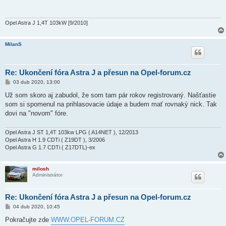
p
ě
v
e
Opel Astra J 1,4T 103kW [9/2010]
k
MilanS
Re: Ukončení fóra Astra J a přesun na Opel-forum.cz
P
03 dub 2020, 13:00
ř
í
Už som skoro aj zabudol, že som tam pár rokov registrovaný. Našťastie
s
som si spomenul na prihlasovacie údaje a budem mať rovnaký nick. Tak
p
ě
dovi na "novom" fóre.
v
e
k
Opel Astra J ST 1,4T 103kw LPG ( A14NET ), 12/2013
Opel Astra H 1.9 CDTi ( Z19DT ), 3/2006
Opel Astra G 1.7 CDTi ( Z17DTL)-ex
milosh
Administrátor
Re: Ukončení fóra Astra J a přesun na Opel-forum.cz
P
04 dub 2020, 10:45
ř
í
Pokračujte zde
WWW.OPEL-FORUM.CZ
s