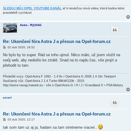
ě
v
e
SLEDUJ MŮJ OPEL YOUTUBE KANÁL
ať ti neutečou nová videa, která budou letos
k
pravidelně vycházet
Astra - R@SAG
Re: Ukončení fóra Astra J a přesun na Opel-forum.cz
P
02 dub 2020, 16:52
ř
í
No bylo by to super. Rád se toho ujmul. Něco málo, už jsem vložil na
s
swůj web, aby nedošlo ke ztrátě. Snad na to najdu čas, vše projít a
p
ě
přehodit to tam.
v
e
k
Předešlé vozy: Opel Astra F 1992 - 1.4 8v / Opel Astra G 2006 1.4 16v Twinport
Současný vůz: Opel Astra J 1.4 Turbo 88kW/120k - 2015
http://astra-rasag.maweb.eu - vše o Opel Astra G / H / J / Grandland X + PSA Motory
azrael
Re: Ukončení fóra Astra J a přesun na Opel-forum.cz
P
03 dub 2020, 12:17
ř
í
tak som tam uz aj ja, hadam sa tam stretneme viaceri..
s