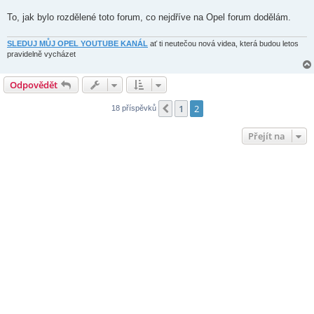
p
ě
To, jak bylo rozdělené toto forum, co nejdříve na Opel forum dodělám.
v
e
k
SLEDUJ MŮJ OPEL YOUTUBE KANÁL
ať ti neutečou nová videa, která budou letos
pravidelně vycházet
Odpovědět
1
2
Předchozí
18 příspěvků
Přejít na