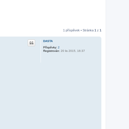
1 příspěvek • Stránka
1
z
1
DASTA
Příspěvky:
2
Registrován:
20 lis 2015, 16:37