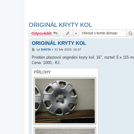
ORIGINÁL KRYTY KOL
Odpovědět
ORIGINÁL KRYTY KOL
P
od
DASTA
»
31 bře 2020, 16:37
ř
í
Prodám plastové originální kryty kol, 16", rozteč 5 x 115 
s
Cena: 1000,- Kč
p
ě
v
PŘÍLOHY
e
k