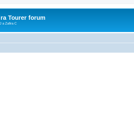
ira Tourer forum
J a Zafira C