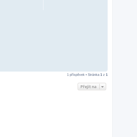
1 příspěvek • Stránka
1
z
1
Přejít na