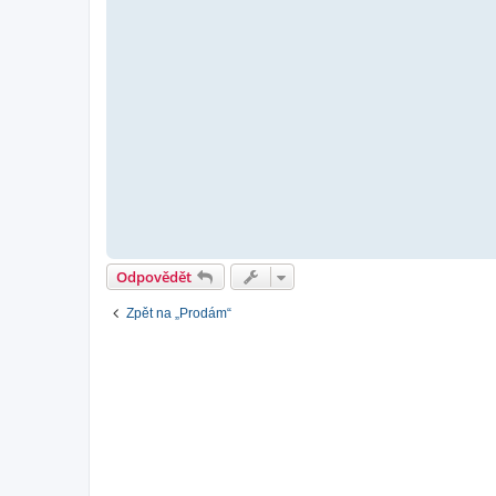
Odpovědět
Zpět na „Prodám“