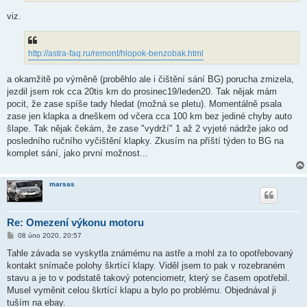
viz.
http://astra-faq.ru/remont/hlopok-benzobak.html
a okamžitě po výměně (proběhlo ale i čištění sání BG) porucha zmizela,
jezdil jsem rok cca 20tis km do prosinec19/leden20. Tak nějak mám
pocit, že zase spíše tady hledat (možná se pletu). Momentálně psala
zase jen klapka a dneškem od včera cca 100 km bez jediné chyby auto
šlape. Tak nějak čekám, že zase "vydrží" 1 až 2 vyjeté nádrže jako od
posledního ručního vyčištění klapky. Zkusím na příští týden to BG na
komplet sání, jako první možnost...
marsas
Re: Omezení výkonu motoru
P
08 úno 2020, 20:57
ř
í
Tahle závada se vyskytla známému na astře a mohl za to opotřebovaný
s
kontakt snímače polohy škrtící klapy. Viděl jsem to pak v rozebraném
p
ě
stavu a je to v podstatě takový potenciometr, který se časem opotřebil.
v
Musel vyměnit celou škrtící klapu a bylo po problému. Objednával ji
e
k
tuším na ebay.