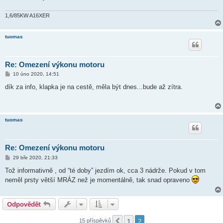
1,6/85KW A16XER
tuomas
Re: Omezení výkonu motoru
P
10 úno 2020, 14:51
ř
í
dík za info, klapka je na cestě, měla být dnes...bude až zítra.
s
p
ě
v
e
tuomas
k
Re: Omezení výkonu motoru
P
29 bře 2020, 21:33
ř
í
Tož informativně , od “té doby” jezdím ok, cca 3 nádrže. Pokud v tom
s
neměl prsty větší MRÁZ než je momentálně, tak snad opraveno
p
ě
v
e
Odpovědět
k
1
2
Předchozí
15 příspěvků