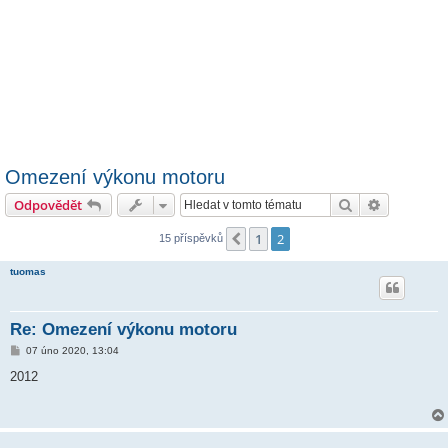
Omezení výkonu motoru
Hledat
Pokročilé 
Odpovědět
1
2
Předchozí
15 příspěvků
tuomas
Re: Omezení výkonu motoru
P
07 úno 2020, 13:04
ř
í
2012
s
p
ě
v
e
k