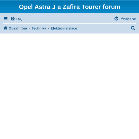
Opel Astra J a Zafira Tourer forum
FAQ
Přihlásit se
H
Obsah fóra
Technika
Elektroinstalace
l
e
d
a
t