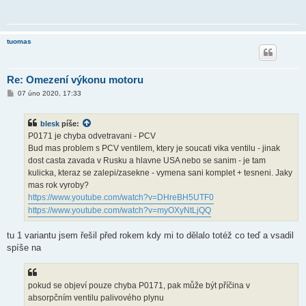
tuomas
Re: Omezení výkonu motoru
P
07 úno 2020, 17:33
ř
í
s
blesk
píše:
p
ě
P0171 je chyba odvetravani - PCV
v
Bud mas problem s PCV ventilem, ktery je soucati vika ventilu - jinak
e
k
dost casta zavada v Rusku a hlavne USA nebo se sanim - je tam
kulicka, kteraz se zalepi/zasekne - vymena sani komplet + tesneni. Jaky
mas rok vyroby?
https://www.youtube.com/watch?v=DHreBH5UTF0
https://www.youtube.com/watch?v=myOXyNtLjQQ
tu 1 variantu jsem řešil před rokem kdy mi to dělalo totéž co teď a vsadil
spíše na
pokud se objeví pouze chyba P0171, pak může být příčina v
absorpčním ventilu palivového plynu