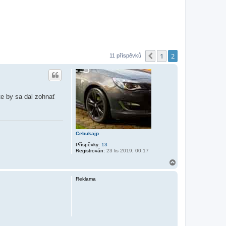
1
2
Předchozí
11 příspěvků
te by sa dal zohnať
Cebukajp
Příspěvky:
13
Registrován:
23 lis 2019, 00:17
N
a
h
Reklama
o
r
u