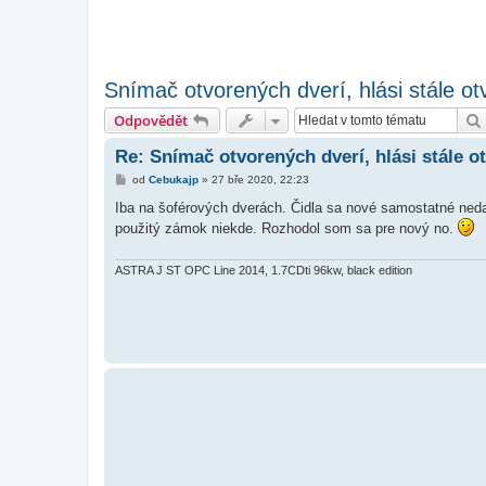
Snímač otvorených dverí, hlási stále ot
Odpovědět
Re: Snímač otvorených dverí, hlási stále o
P
od
Cebukajp
»
27 bře 2020, 22:23
ř
í
Iba na šoférových dverách. Čidla sa nové samostatné nedaj
s
použitý zámok niekde. Rozhodol som sa pre nový no.
p
ě
v
e
ASTRA J ST OPC Line 2014, 1.7CDti 96kw, black edition
k