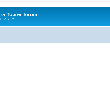
ira Tourer forum
J a Zafira C