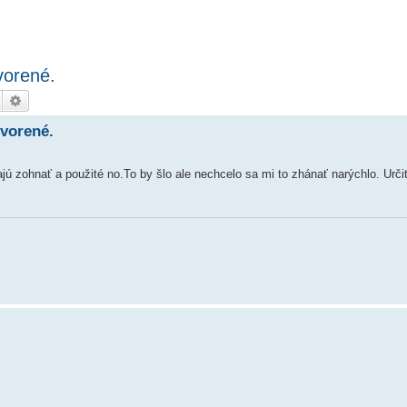
vorené.
Hledat
Pokročilé hledání
tvorené.
ú zohnať a použité no.To by šlo ale nechcelo sa mi to zhánať narýchlo. Urči