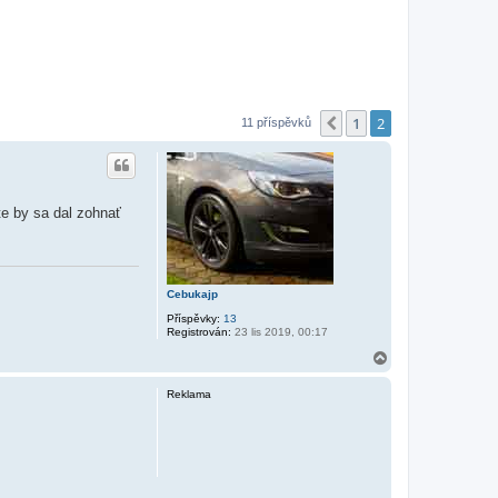
1
2
Předchozí
11 příspěvků
te by sa dal zohnať
Cebukajp
Příspěvky:
13
Registrován:
23 lis 2019, 00:17
N
a
h
Reklama
o
r
u