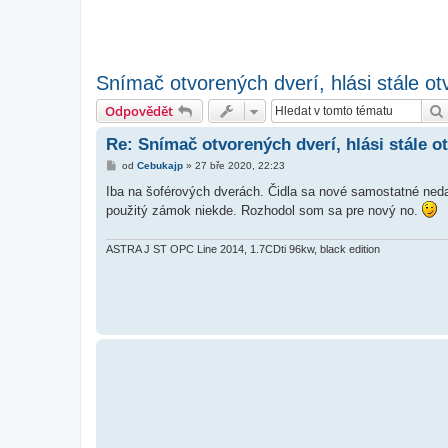
Snímač otvorených dverí, hlási stále ot
Odpovědět
Re: Snímač otvorených dverí, hlási stále o
P
od
Cebukajp
»
27 bře 2020, 22:23
ř
í
Iba na šoférových dverách. Čidla sa nové samostatné nedaj
s
použitý zámok niekde. Rozhodol som sa pre nový no.
p
ě
v
e
ASTRA J ST OPC Line 2014, 1.7CDti 96kw, black edition
k