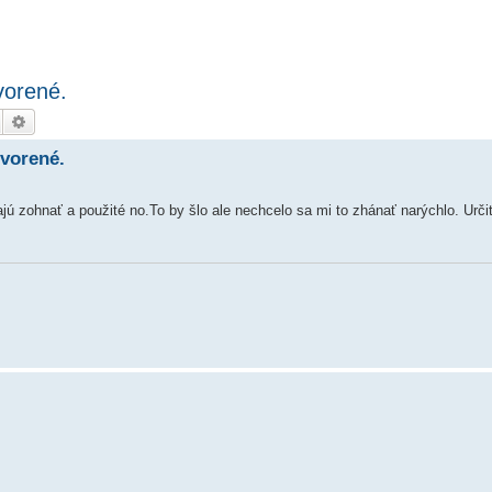
vorené.
Hledat
Pokročilé hledání
tvorené.
ú zohnať a použité no.To by šlo ale nechcelo sa mi to zhánať narýchlo. Urči