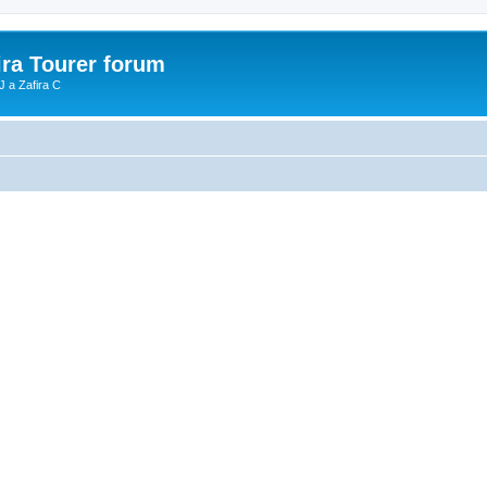
ira Tourer forum
J a Zafira C