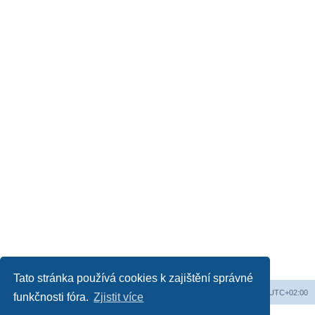
Tato stránka používá cookies k zajištění správné
Obsah fóra
Všechny časy jsou v
UTC+02:00
funkčnosti fóra.
Zjistit více