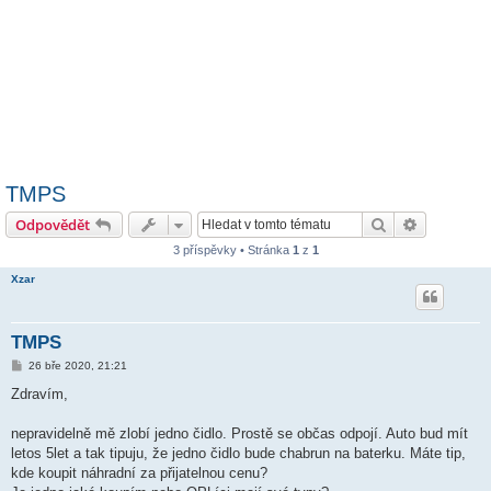
TMPS
Hledat
Pokročilé 
Odpovědět
3 příspěvky • Stránka
1
z
1
Xzar
TMPS
P
26 bře 2020, 21:21
ř
í
Zdravím,
s
p
ě
nepravidelně mě zlobí jedno čidlo. Prostě se občas odpojí. Auto bud mít
v
letos 5let a tak tipuju, že jedno čidlo bude chabrun na baterku. Máte tip,
e
k
kde koupit náhradní za přijatelnou cenu?