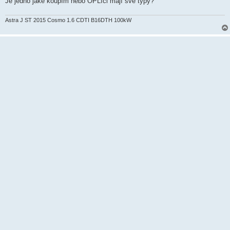
Je jedno jaké koupím nebo OPLíci mají své typy?
Astra J ST 2015 Cosmo 1.6 CDTI B16DTH 100kW