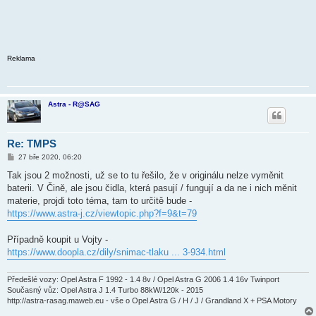
Reklama
Astra - R@SAG
Re: TMPS
P
27 bře 2020, 06:20
ř
í
Tak jsou 2 možnosti, už se to tu řešilo, že v originálu nelze vyměnit
s
baterii. V Čině, ale jsou čidla, která pasují / fungují a da ne i nich měnit
p
ě
materie, projdi toto téma, tam to určitě bude -
v
https://www.astra-j.cz/viewtopic.php?f=9&t=79
e
k
Případně koupit u Vojty -
https://www.doopla.cz/dily/snimac-tlaku ... 3-934.html
Předešlé vozy: Opel Astra F 1992 - 1.4 8v / Opel Astra G 2006 1.4 16v Twinport
Současný vůz: Opel Astra J 1.4 Turbo 88kW/120k - 2015
http://astra-rasag.maweb.eu - vše o Opel Astra G / H / J / Grandland X + PSA Motory