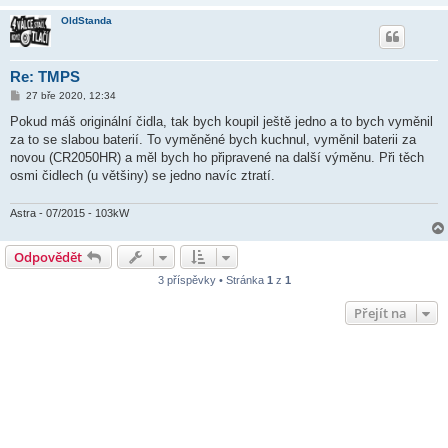
OldStanda
Re: TMPS
P
27 bře 2020, 12:34
ř
í
Pokud máš originální čidla, tak bych koupil ještě jedno a to bych vyměnil
s
za to se slabou baterií. To vyměněné bych kuchnul, vyměnil baterii za
p
ě
novou (CR2050HR) a měl bych ho připravené na další výměnu. Při těch
v
osmi čidlech (u většiny) se jedno navíc ztratí.
e
k
Astra - 07/2015 - 103kW
Odpovědět
3 příspěvky • Stránka
1
z
1
Přejít na