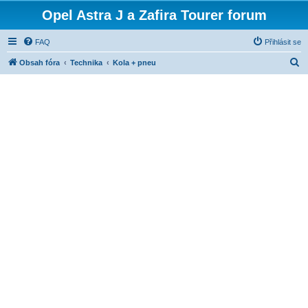
Opel Astra J a Zafira Tourer forum
FAQ
Přihlásit se
H
Obsah fóra
Technika
Kola + pneu
l
e
d
a
t