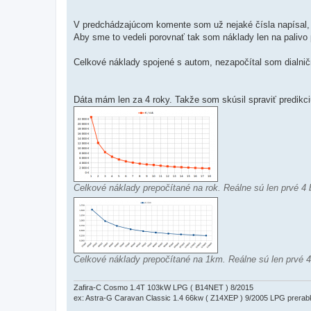
p
ě
v
V predchádzajúcom komente som už nejaké čísla napísal,
e
k
Aby sme to vedeli porovnať tak som náklady len na paliv
Celkové náklady spojené s autom, nezapočítal som dialn
Dáta mám len za 4 roky. Takže som skúsil spraviť predikci
Celkové náklady prepočítané na rok. Reálne sú len prvé 4 b
Celkové náklady prepočítané na 1km. Reálne sú len prvé 4 
Zafira-C Cosmo 1.4T 103kW LPG ( B14NET ) 8/2015
ex: Astra-G Caravan Classic 1.4 66kw ( Z14XEP ) 9/2005 LPG prerab