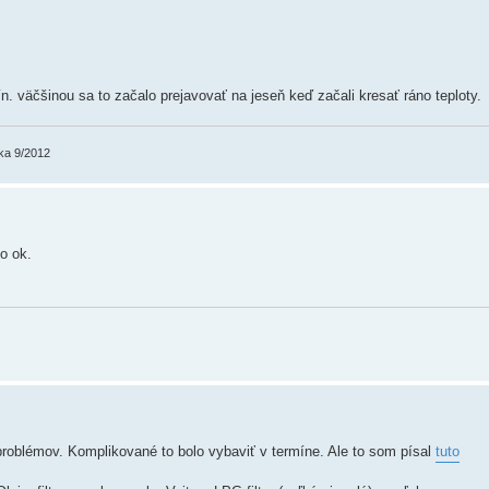
n. väčšinou sa to začalo prejavovať na jeseň keď začali kresať ráno teploty.
ka 9/2012
to ok.
roblémov. Komplikované to bolo vybaviť v termíne. Ale to som písal
tuto