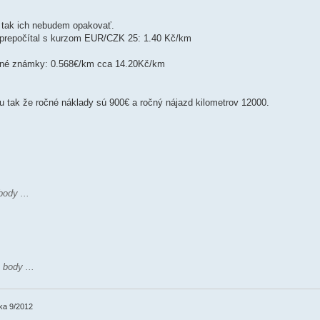
 tak ich nebudem opakovať.
o prepočítal s kurzom EUR/CZK 25: 1.40 Kč/km
ičné známky: 0.568€/km cca 14.20Kč/km
u tak že ročné náklady sú 900€ a ročný nájazd kilometrov 12000.
ody ...
body ...
ka 9/2012