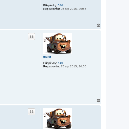
Příspěvky:
540
Registrován:
25 srp 2015, 20:55
N
a
h
o
r
u
mater
Příspěvky:
540
Registrován:
25 srp 2015, 20:55
N
a
h
o
r
u