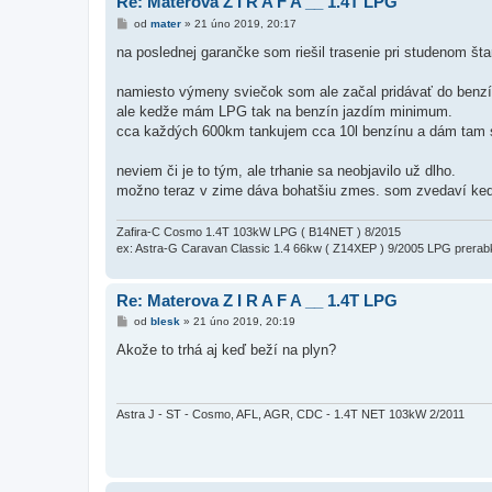
Re: Materova Z I R A F A __ 1.4T LPG
P
od
mater
»
21 úno 2019, 20:17
ř
í
na poslednej garančke som riešil trasenie pri studenom šta
s
p
ě
namiesto výmeny sviečok som ale začal pridávať do benzí
v
ale kedže mám LPG tak na benzín jazdím minimum.
e
k
cca každých 600km tankujem cca 10l benzínu a dám tam sk
neviem či je to tým, ale trhanie sa neobjavilo už dlho.
možno teraz v zime dáva bohatšiu zmes. som zvedaví keď 
Zafira-C Cosmo 1.4T 103kW LPG ( B14NET ) 8/2015
ex: Astra-G Caravan Classic 1.4 66kw ( Z14XEP ) 9/2005 LPG prerab
Re: Materova Z I R A F A __ 1.4T LPG
P
od
blesk
»
21 úno 2019, 20:19
ř
í
Akože to trhá aj keď beží na plyn?
s
p
ě
v
e
Astra J - ST - Cosmo, AFL, AGR, CDC - 1.4T NET 103kW 2/2011
k