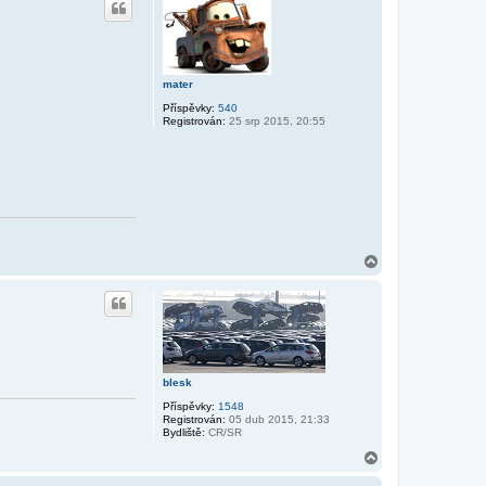
o
r
u
mater
Příspěvky:
540
Registrován:
25 srp 2015, 20:55
N
a
h
o
r
u
blesk
Příspěvky:
1548
Registrován:
05 dub 2015, 21:33
Bydliště:
CR/SR
N
a