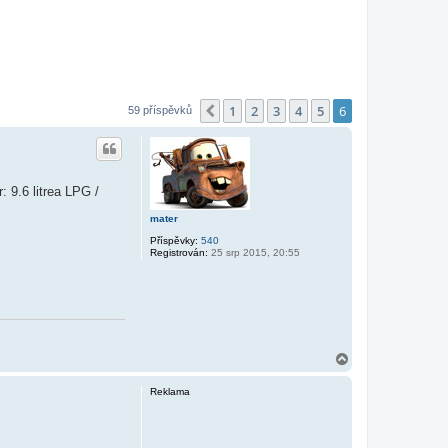
1
2
3
4
5
6
Předchozí
59 příspěvků
 9.6 litrea LPG /
mater
Příspěvky:
540
Registrován:
25 srp 2015, 20:55
N
a
h
Reklama
o
r
u