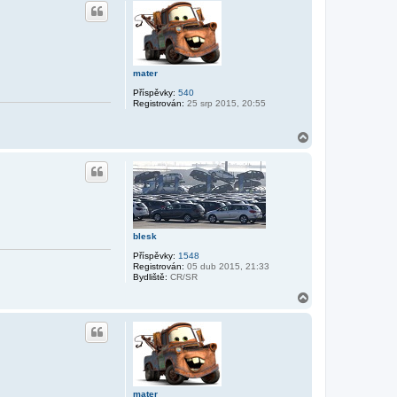
h
o
r
u
mater
Příspěvky:
540
Registrován:
25 srp 2015, 20:55
N
a
h
o
r
u
blesk
Příspěvky:
1548
Registrován:
05 dub 2015, 21:33
Bydliště:
CR/SR
N
a
h
o
r
u
mater