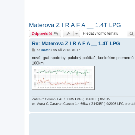
Materova Z I R A F A __ 1.4T LPG
Odpovědět
Re: Materova Z I R A F A __ 1.4T LPG
P
od
mater
»
05 zář 2018, 08:17
ř
í
novší graf spotreby, palubný počítač, konkrétne priemernú
s
100km
p
ě
v
e
k
Zafira-C Cosmo 1.4T 103kW LPG ( B14NET ) 8/2015
ex: Astra-G Caravan Classic 1.4 66kw ( Z14XEP ) 9/2005 LPG prerab