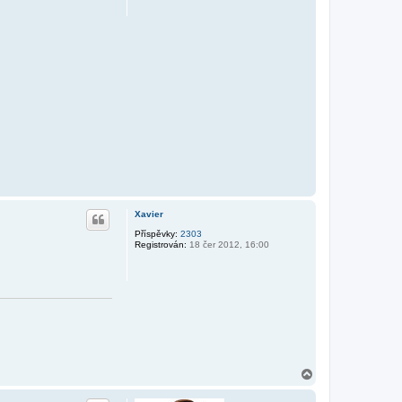
Xavier
Příspěvky:
2303
Registrován:
18 čer 2012, 16:00
N
a
h