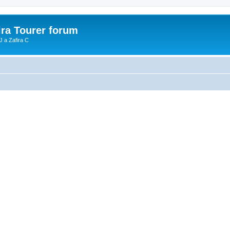
ira Tourer forum
J a Zafira C