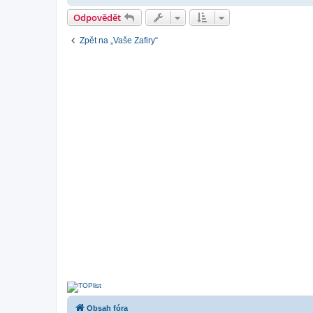
Odpovědět
Zpět na „Vaše Zafiry“
Obsah fóra