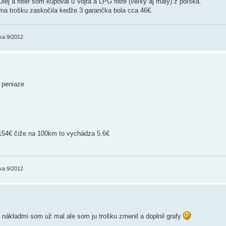
j a filter som kupoval u Vojta a LPG filtre (veľký aj malý) z poľska.
ma trošku zaskočila kedže 3 garančka bola cca 46€.
ka 9/2012
 peniaze
154€ čiže na 100km to vychádza 5.6€
ka 9/2012
 nákladmi som už mal ale som ju trošku zmenil a doplnil grafy