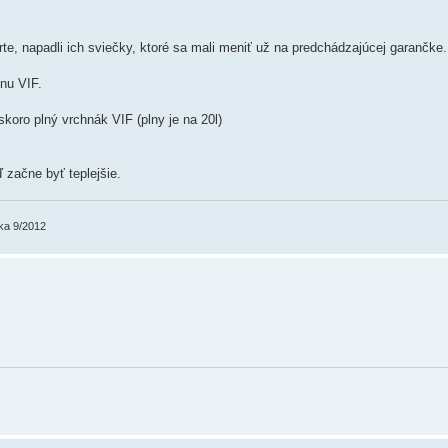
rte, napadli ich sviečky, ktoré sa mali meniť už na predchádzajúcej garančke.
nu VIF.
oro plný vrchnák VIF (plny je na 20l)
začne byť teplejšie.
ka 9/2012