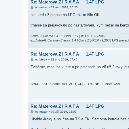
Re: Materova Z I R A F A __ 1.4T LPG
P
od
mater
»
21 úno 2019, 20:23
ř
í
nie, keď už prepne na LPG tak to išlo OK.
s
p
ě
trhanie sa prejavovalo po naštartovaní, kým bežal na benzí
v
e
k
Zafira-C Cosmo 1.4T 103kW LPG ( B14NET ) 8/2015
ex: Astra-G Caravan Classic 1.4 66kw ( Z14XEP ) 9/2005 LPG prerab
Re: Materova Z I R A F A __ 1.4T LPG
P
od
blesk
»
22 úno 2019, 07:49
ř
í
Zvláštne, mne iba v lete a po prechode na vif už 2 roky je 
s
p
ě
v
e
Astra J - ST - Cosmo, AFL, AGR, CDC - 1.4T NET 103kW 2/2011
k
Re: Materova Z I R A F A __ 1.4T LPG
P
od
mater
»
06 zář 2019, 22:55
ř
í
Ubehlo 4roky a bol čas na TK a EK. Samotná kotrola bez p
s
p
ě