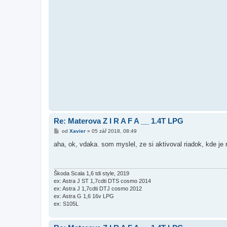
Re: Materova Z I R A F A __ 1.4T LPG
P
od
Xavier
»
05 zář 2018, 08:49
ř
í
aha, ok, vdaka. som myslel, ze si aktivoval riadok, kde 
s
p
ě
v
e
Škoda Scala 1,6 tdi style, 2019
k
ex: Astra J ST 1,7cdti DTS cosmo 2014
ex: Astra J 1,7cdti DTJ cosmo 2012
ex: Astra G 1,6 16v LPG
ex: S105L