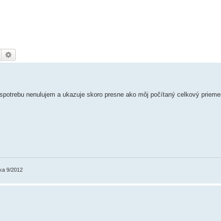
Hledat
Pokročilé hledání
 spotrebu nenulujem a ukazuje skoro presne ako môj počítaný celkový priemer:
ka 9/2012