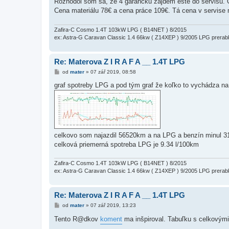
Rozhodol som sa, že 4 garančku zájdem ešte do servisu. Ole
v
Cena materiálu 78€ a cena práce 109€. Tá cena v servise 
e
k
Zafira-C Cosmo 1.4T 103kW LPG ( B14NET ) 8/2015
ex: Astra-G Caravan Classic 1.4 66kw ( Z14XEP ) 9/2005 LPG prerab
Re: Materova Z I R A F A __ 1.4T LPG
P
od
mater
»
07 zář 2019, 08:58
ř
í
graf spotreby LPG a pod tým graf že koľko to vychádza na
s
p
ě
v
e
k
celkovo som najazdil 56520km a na LPG a benzín minul 3
celková priemerná spotreba LPG je 9.34 l/100km
Zafira-C Cosmo 1.4T 103kW LPG ( B14NET ) 8/2015
ex: Astra-G Caravan Classic 1.4 66kw ( Z14XEP ) 9/2005 LPG prerab
Re: Materova Z I R A F A __ 1.4T LPG
P
od
mater
»
07 zář 2019, 13:23
ř
í
Tento R@dkov
koment
ma inšpiroval. Tabuľku s celkovými
s