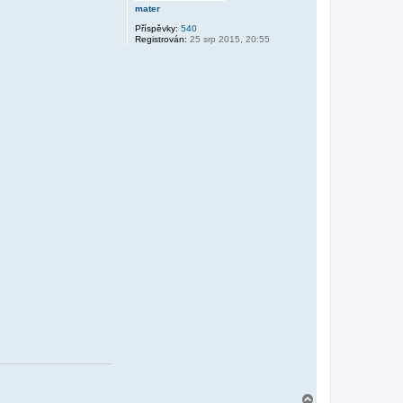
mater
Příspěvky:
540
Registrován:
25 srp 2015, 20:55
N