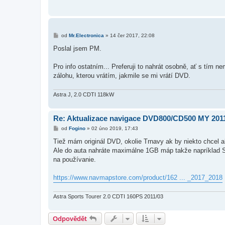
ě
v
e
k
P
od
Mr.Electronica
»
14 čer 2017, 22:08
ř
í
Poslal jsem PM.
s
p
ě
Pro info ostatním... Preferuji to nahrát osobně, ať s tím 
v
zálohu, kterou vrátím, jakmile se mi vrátí DVD.
e
k
Astra J, 2.0 CDTI 118kW
Re: Aktualizace navigace DVD800/CD500 MY 2011
P
od
Fogino
»
02 úno 2019, 17:43
ř
í
Tiež mám originál DVD, okolie Trnavy ak by niekto chcel a
s
Ale do auta nahráte maximálne 1GB máp takže napríklad S
p
ě
na používanie.
v
e
k
https://www.navmapstore.com/product/162 ... _2017_2018
Astra Sports Tourer 2.0 CDTI 160PS 2011/03
Odpovědět