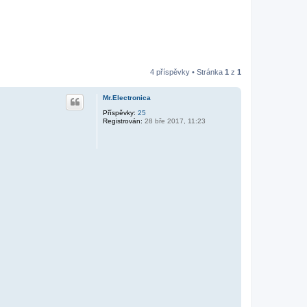
4 příspěvky • Stránka
1
z
1
Mr.Electronica
Příspěvky:
25
Registrován:
28 bře 2017, 11:23