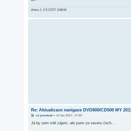
Astra J, 2.0 CDTI 118kW
Re: Aktualizace navigace DVD800/CD500 MY 2011
P
od
jurenka4
»
14 čer 2017, 17:45
ř
í
Já by sem měl zájem, ale jsem ze severu čech...
s
p