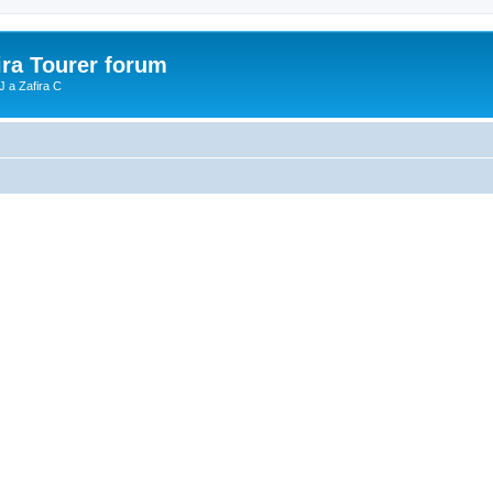
ira Tourer forum
J a Zafira C