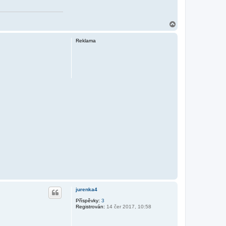
N
a
h
Reklama
o
r
u
jurenka4
Příspěvky:
3
Registrován:
14 čer 2017, 10:58