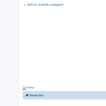
Zpět na „Autohifi a navigace“
Obsah fóra