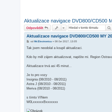
Aktualizace navigace DVD800/CD500 
Odpovědět
Aktualizace navigace DVD800/CD500 MY 20
P
od
Mr.Electronica
»
08 čer 2017, 13:05
ř
í
Tak jsem neodolal a koupil aktualizaci.
s
p
ě
Kdo by měl zájem aktualizovat, napište mi. Region Ostrav
v
e
k
Aktualizace trvá asi 45 minut...
Je to pro vozy
Insignia (08/2010 - 08/2011)
Astra J (08/2010 - 08/2011)
Meriva (08/2010 - 08/2011)
s tímto VINem
W0LxxxxxxBxxxxxxx