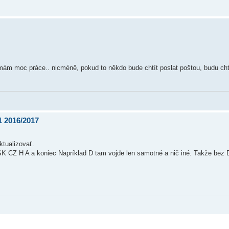
nemám moc práce.. nicméně, pokud to někdo bude chtít poslat poštou, budu cht
 2016/2017
ktualizovať.
K CZ H A a koniec Napríklad D tam vojde len samotné a nič iné. Takže bez