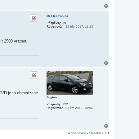
N
a
h
Mr.Electronica
o
r
Příspěvky:
25
Registrován:
28 bře 2017, 11:23
u
ít 2500 vratnou
N
a
h
o
r
u
 DVD je to obmedzené
Fogino
Příspěvky:
122
Registrován:
03 črc 2013, 18:54
N
a
4 příspěvky • Stránka
1
z
1
h
o