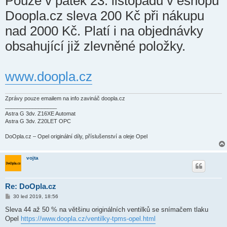
Pouze v pátek 23. listopadu v eshopu
s
p
Doopla.cz sleva 200 Kč při nákupu
ě
v
nad 2000 Kč. Platí i na objednávky
e
k
obsahující již zlevněné položky.
www.doopla.cz
Zprávy pouze emailem na info zavináč doopla.cz
_________________
Astra G 3dv. Z16XE Automat
Astra G 3dv. Z20LET OPC
DoOpla.cz – Opel originální díly, příslušenství a oleje Opel
vojta
Re: DoOpla.cz
P
30 led 2019, 18:56
ř
í
Sleva 44 až 50 % na většinu originálních ventilků se snímačem tlaku
s
Opel
https://www.doopla.cz/ventilky-tpms-opel.html
p
ě