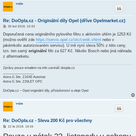
vojta
Re: DoOpla.cz - Originální díly Opel (dříve Opelmarket.cz)
P
30 led 2018, 10:33
ř
í
Doporučená cena originálního pylového filtru s aktivním uhlím je 1253 Kč
s
(možno ověřit zde
https://servis.opel.cz/otc/cenik.xhtml
nebo v
p
ě
jakémkoliv autorizovaném servisu). U mě nyní sleva 50% z této ceny,
v
tzn. ten samý
originální
filtr za 627 Kč. Nikoliv Bosch nebo jiná náhrada
e
k
z aftermarketu.
Zprávy pouze emailem na info zavináč doopla.cz
_________________
Astra G 3dv. Z16XE Automat
Astra G 3dv. Z20LET OPC
DoOpla.cz – Opel originální díly, příslušenství a oleje Opel
vojta
Re: DoOpla.cz - Sleva 200 Kč pro všechny
P
22 lis 2018, 19:34
ř
í