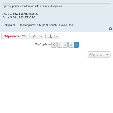
v
e
Zprávy pouze emailem na info zavináč doopla.cz
k
_________________
Astra G 3dv. Z16XE Automat
Astra G 3dv. Z20LET OPC
DoOpla.cz – Opel originální díly, příslušenství a oleje Opel
Odpovědět
1
2
3
4
Předchozí
35 příspěvků
Přejít na