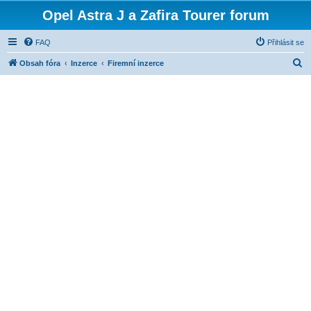
Opel Astra J a Zafira Tourer forum
FAQ
Přihlásit se
H
Obsah fóra
Inzerce
Firemní inzerce
l
e
d
a
t