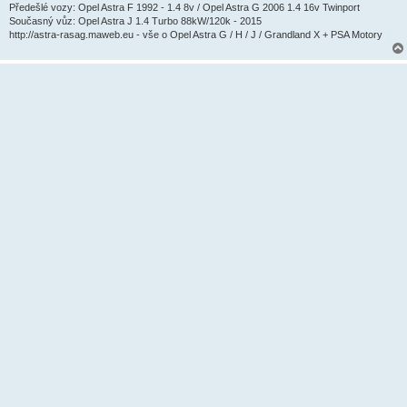
e
Předešlé vozy: Opel Astra F 1992 - 1.4 8v / Opel Astra G 2006 1.4 16v Twinport
k
Současný vůz: Opel Astra J 1.4 Turbo 88kW/120k - 2015
http://astra-rasag.maweb.eu - vše o Opel Astra G / H / J / Grandland X + PSA Motory