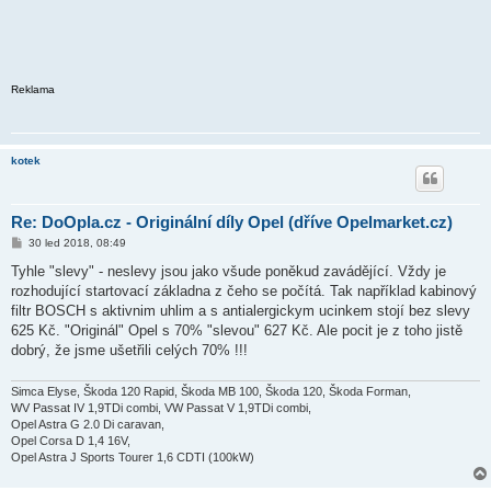
Reklama
kotek
Re: DoOpla.cz - Originální díly Opel (dříve Opelmarket.cz)
P
30 led 2018, 08:49
ř
í
Tyhle "slevy" - neslevy jsou jako všude poněkud zavádějící. Vždy je
s
rozhodující startovací základna z čeho se počítá. Tak například kabinový
p
ě
filtr BOSCH s aktivnim uhlim a s antialergickym ucinkem stojí bez slevy
v
625 Kč. "Originál" Opel s 70% "slevou" 627 Kč. Ale pocit je z toho jistě
e
k
dobrý, že jsme ušetřili celých 70% !!!
Simca Elyse, Škoda 120 Rapid, Škoda MB 100, Škoda 120, Škoda Forman,
WV Passat IV 1,9TDi combi, VW Passat V 1,9TDi combi,
Opel Astra G 2.0 Di caravan,
Opel Corsa D 1,4 16V,
Opel Astra J Sports Tourer 1,6 CDTI (100kW)