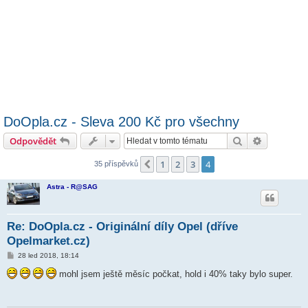
DoOpla.cz - Sleva 200 Kč pro všechny
Hledat
Pokročilé 
Odpovědět
1
2
3
4
Předchozí
35 příspěvků
Astra - R@SAG
Re: DoOpla.cz - Originální díly Opel (dříve
Opelmarket.cz)
P
28 led 2018, 18:14
ř
í
mohl jsem ještě měsíc počkat, hold i 40% taky bylo super.
s
p
ě
v