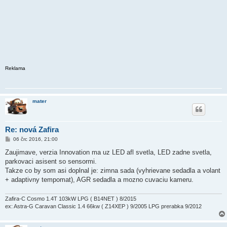
Reklama
mater
Re: nová Zafira
P
06 črc 2016, 21:00
ř
í
Zaujimave, verzia Innovation ma uz LED afl svetla, LED zadne svetla,
s
parkovaci asisent so sensormi.
p
ě
Takze co by som asi doplnal je: zimna sada (vyhrievane sedadla a volant
v
+ adaptivny tempomat), AGR sedadla a mozno cuvaciu kameru.
e
k
Zafira-C Cosmo 1.4T 103kW LPG ( B14NET ) 8/2015
ex: Astra-G Caravan Classic 1.4 66kw ( Z14XEP ) 9/2005 LPG prerabka 9/2012