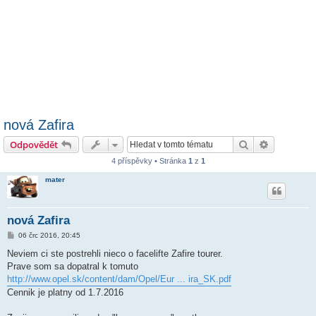
nová Zafira
Hledat
Pokročilé 
Odpovědět
4 příspěvky • Stránka
1
z
1
mater
nová Zafira
P
06 črc 2016, 20:45
ř
í
Neviem ci ste postrehli nieco o facelifte Zafire tourer.
s
Prave som sa dopatral k tomuto
p
ě
http://www.opel.sk/content/dam/Opel/Eur ... ira_SK.pdf
v
Cennik je platny od 1.7.2016
e
k