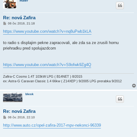
mater
Re: nová Zafira
P
06 črc 2016, 21:18
ř
í
https://www.youtube.com/watch?v=nq8uPwb1kLA
s
p
ě
to radio s displajim pekne zapracovali, ale zda sa ze zrusili hornu
v
priehradku pred spolujazdcom
e
k
https://www.youtube.com/watch?v=S9ofwk9Zg4Q
Zafira-C Cosmo 1.4T 103kW LPG ( B14NET ) 8/2015
ex: Astra-G Caravan Classic 1.4 66kw ( Z14XEP ) 9/2005 LPG prerabka 9/2012
blesk
Re: nová Zafira
P
06 črc 2016, 22:10
ř
í
http://www.auto.cz/opel-zafira-2017-mpv-nekonci-96339
s
p
ě