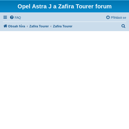
Opel Astra J a Zafira Tourer forum
FAQ
Přihlásit se
H
Obsah fóra
Zafira Tourer
Zafira Tourer
l
e
d
a
t