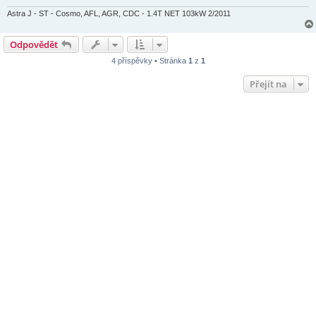
v
e
Astra J - ST - Cosmo, AFL, AGR, CDC - 1.4T NET 103kW 2/2011
k
Odpovědět
4 příspěvky • Stránka
1
z
1
Přejít na