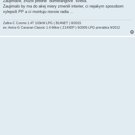
Zaujimave, zruzili predne "bumerangove" svetla.
Zaujimalo by ma do akej miery zmenili interier, ci nejakym sposobom
vylepsili PP a ci montuju novsie radia ...
Zafira-C Cosmo 1.4T 103kW LPG ( B14NET ) 8/2015
ex: Astra-G Caravan Classic 1.4 66kw ( Z14XEP ) 9/2005 LPG prerabka 9/2012