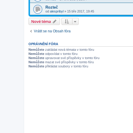
Rozteč
od
alespribyl
»
15 bře 2017, 19:45
Nové téma
Vrátit se na Obsah fóra
OPRÁVNĚNÍ FÓRA
Nemůžete
zakládat nová témata v tomto fóru
Nemůžete
odpovídat v tomto fóru
Nemůžete
upravovat své příspěvky v tomto fóru
Nemůžete
mazat své příspěvky v tomto fóru
Nemůžete
přikládat soubory v tomto fóru