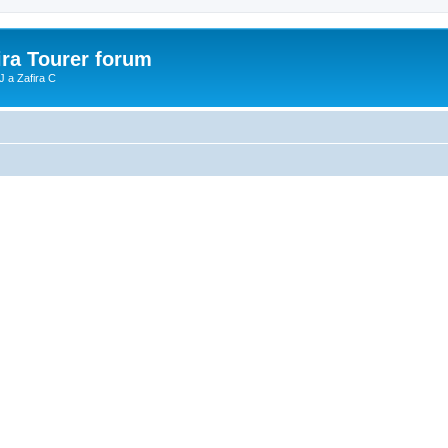
ira Tourer forum
J a Zafira C