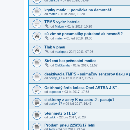
od
Dark69
»
07 led 2019, 09:49
krytky matíc :: pomôcka na demotnáž
od
mater
»
11 lis 2018, 10:20
TPMS vydrz baterie
od
Makro
»
01 lis 2017, 10:20
sú zimné pneumatiky potrebné ak nesneží?
od
mater
»
01 led 2018, 19:05
Tlak v pneu
od
markpp
»
22 říj 2011, 07:26
Stržená bezpečnostní matice
od
OldStanda
»
01 lis 2017, 11:57
deaktivacia TMPS - snimačov senzorov tlaku v
od
barby_17
»
12 dub 2017, 12:53
Odtrhnutý šrób kolesa Opel ASTRA J ST .
od
pepoooo
»
03 lis 2017, 17:58
elektrony z astry K na astru J - pasuju?
od
barby_17
»
09 led 2017, 16:47
Steinmetz ST1 16"
od
gekk
»
22 bře 2017, 20:28
Prodam pneu 225/50/17 letni
od
Aleš
»
24 bře 2017, 21:54