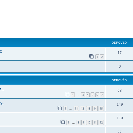
ilé hledání
ODPOVĚDI
cz
17
1
2
0
ODPOVĚDI
...
68
1
3
4
5
6
7
…
y...
149
1
11
12
13
14
15
…
119
1
8
9
10
11
12
…
27