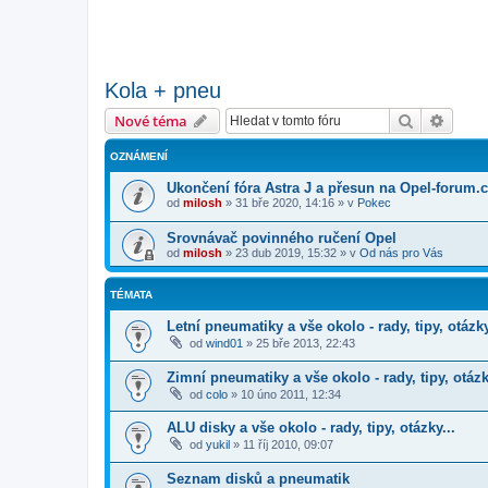
Kola + pneu
Hledat
Pokroč
Nové téma
OZNÁMENÍ
Ukončení fóra Astra J a přesun na Opel-forum.
od
milosh
»
31 bře 2020, 14:16
» v
Pokec
Srovnávač povinného ručení Opel
od
milosh
»
23 dub 2019, 15:32
» v
Od nás pro Vás
TÉMATA
Letní pneumatiky a vše okolo - rady, tipy, otázky
od
wind01
»
25 bře 2013, 22:43
Zimní pneumatiky a vše okolo - rady, tipy, otázk
od
colo
»
10 úno 2011, 12:34
ALU disky a vše okolo - rady, tipy, otázky...
od
yukil
»
11 říj 2010, 09:07
Seznam disků a pneumatik