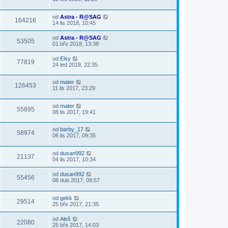
od
Astra - R@SAG
164216
14 lis 2018, 10:45
od
Astra - R@SAG
53505
01 bře 2018, 13:38
od
Eisy
77819
24 led 2018, 22:35
od
mater
126453
11 lis 2017, 23:29
od
mater
55895
08 lis 2017, 19:41
od
barby_17
58974
06 lis 2017, 09:35
od
dusan992
21137
04 lis 2017, 10:34
od
dusan992
55456
08 dub 2017, 09:57
od
gekk
29514
25 bře 2017, 21:35
od
Aleš
22080
25 bře 2017, 14:03