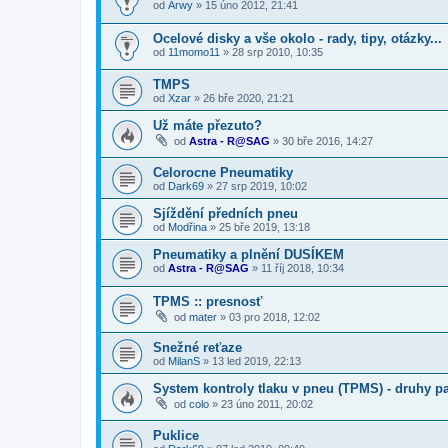
od
Arwy
»
15 úno 2012, 21:41
Ocelové disky a vše okolo - rady, tipy, otázky...
od
11momo11
»
28 srp 2010, 10:35
TMPS
od
Xzar
»
26 bře 2020, 21:21
Už máte přezuto?
od
Astra - R@SAG
»
30 bře 2016, 14:27
Celorocne Pneumatiky
od
Dark69
»
27 srp 2019, 10:02
Sjíždění předních pneu
od
Modřina
»
25 bře 2019, 13:18
Pneumatiky a plnění DUSÍKEM
od
Astra - R@SAG
»
11 říj 2018, 10:34
TPMS :: presnosť
od
mater
»
03 pro 2018, 12:02
Snežné reťaze
od
MilanS
»
13 led 2019, 22:13
System kontroly tlaku v pneu (TPMS) - druhy p
od
colo
»
23 úno 2011, 20:02
Puklice