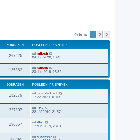
1
2
Další
45 témat
ZOBRAZENÍ
POSLEDNÍ PŘÍSPĚVEK
od
milosh
267125
04 dub 2020, 10:45
od
milosh
135862
23 dub 2019, 15:32
ZOBRAZENÍ
POSLEDNÍ PŘÍSPĚVEK
od
matusbelusak
182179
17 led 2020, 10:03
od
Eisy
327807
22 zář 2019, 21:57
od
Phrz
296067
17 dub 2019, 23:01
od
dusan992
108849