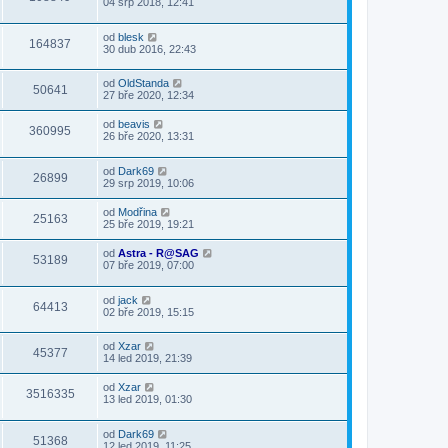
04 srp 2018, 12:41
od
blesk
164837
30 dub 2016, 22:43
od
OldStanda
50641
27 bře 2020, 12:34
od
beavis
360995
26 bře 2020, 13:31
od
Dark69
26899
29 srp 2019, 10:06
od
Modřina
25163
25 bře 2019, 19:21
od
Astra - R@SAG
53189
07 bře 2019, 07:00
od
jack
64413
02 bře 2019, 15:15
od
Xzar
45377
14 led 2019, 21:39
od
Xzar
3516335
13 led 2019, 01:30
od
Dark69
51368
12 led 2019, 11:25