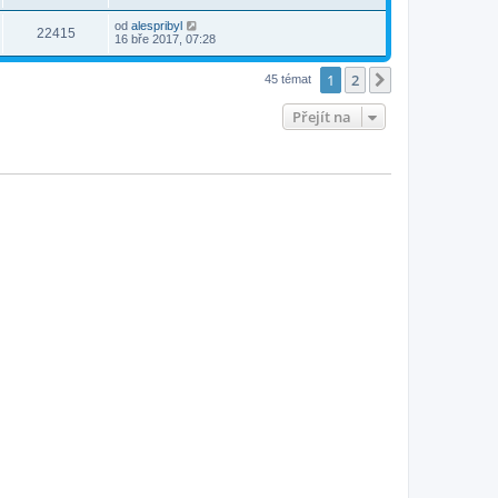
od
alespribyl
22415
16 bře 2017, 07:28
1
2
Další
45 témat
Přejít na