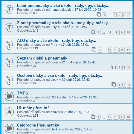
Letní pneumatiky a vše okolo - rady, tipy, otázky...
Poslední příspěvek od
matusbelusak
«
17 led 2020, 10:03
Odpovědi:
68
1
4
5
6
7
…
Zimní pneumatiky a vše okolo - rady, tipy, otázky...
Poslední příspěvek od
Eisy
«
22 zář 2019, 21:57
Odpovědi:
149
1
12
13
14
15
…
ALU disky a vše okolo - rady, tipy, otázky...
Poslední příspěvek od
Phrz
«
17 dub 2019, 23:01
Odpovědi:
119
1
9
10
11
12
…
Seznam disků a pneumatik
Poslední příspěvek od
dusan992
«
04 srp 2018, 12:41
Odpovědi:
27
1
2
3
Ocelové disky a vše okolo - rady, tipy, otázky...
Poslední příspěvek od
blesk
«
30 dub 2016, 22:43
Odpovědi:
27
1
2
3
TMPS
Poslední příspěvek od
OldStanda
«
27 bře 2020, 12:34
Odpovědi:
2
Už máte přezuto?
Poslední příspěvek od
beavis
«
26 bře 2020, 13:31
Odpovědi:
171
1
15
16
17
18
…
Celorocne Pneumatiky
Poslední příspěvek od
Dark69
«
29 srp 2019, 10:06
Odpovědi:
4