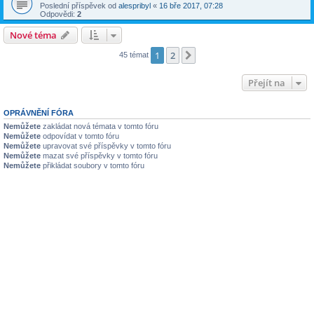
Poslední příspěvek od
alespribyl
«
16 bře 2017, 07:28
Odpovědi:
2
Nové téma
1
2
Další
45 témat
Přejít na
OPRÁVNĚNÍ FÓRA
Nemůžete
zakládat nová témata v tomto fóru
Nemůžete
odpovídat v tomto fóru
Nemůžete
upravovat své příspěvky v tomto fóru
Nemůžete
mazat své příspěvky v tomto fóru
Nemůžete
přikládat soubory v tomto fóru