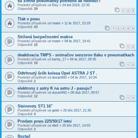
sú zimné pneumatiky potrebné ak nesneží?
Poslední příspěvek od
Eisy
«
24 led 2018, 22:35
Odpovědi:
29
1
2
3
Tlak v pneu
Poslední příspěvek od
mater
«
11 lis 2017, 23:29
Odpovědi:
43
1
2
3
4
5
Stržená bezpečnostní matice
Poslední příspěvek od
mater
«
08 lis 2017, 19:41
Odpovědi:
15
1
2
deaktivacia TMPS - snimačov senzorov tlaku v pneumatikach
Poslední příspěvek od
barby_17
«
06 lis 2017, 09:35
Odpovědi:
10
1
2
Odtrhnutý šrób kolesa Opel ASTRA J ST .
Poslední příspěvek od
dusan992
«
04 lis 2017, 10:34
Odpovědi:
2
elektrony z astry K na astru J - pasuju?
Poslední příspěvek od
dusan992
«
08 dub 2017, 09:57
Odpovědi:
12
1
2
Steinmetz ST1 16"
Poslední příspěvek od
gekk
«
25 bře 2017, 21:35
Odpovědi:
4
Prodam pneu 225/50/17 letni
Poslední příspěvek od
Aleš
«
25 bře 2017, 14:03
Odpovědi:
2
Rozteč