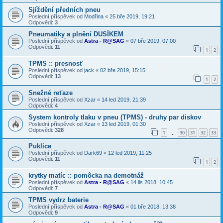
Sjíždění předních pneu
Poslední příspěvek od
Modřina
«
25 bře 2019, 19:21
Odpovědi:
3
Pneumatiky a plnění DUSÍKEM
Poslední příspěvek od
Astra - R@SAG
«
07 bře 2019, 07:00
Odpovědi:
11
1
2
TPMS :: presnosť
Poslední příspěvek od
jack
«
02 bře 2019, 15:15
Odpovědi:
13
1
2
Snežné reťaze
Poslední příspěvek od
Xzar
«
14 led 2019, 21:39
Odpovědi:
4
System kontroly tlaku v pneu (TPMS) - druhy par diskov
Poslední příspěvek od
Xzar
«
13 led 2019, 01:30
Odpovědi:
328
1
30
31
32
33
…
Puklice
Poslední příspěvek od
Dark69
«
12 led 2019, 11:25
Odpovědi:
11
1
2
krytky matíc :: pomôcka na demotnáž
Poslední příspěvek od
Astra - R@SAG
«
14 lis 2018, 10:45
Odpovědi:
7
TPMS vydrz baterie
Poslední příspěvek od
Astra - R@SAG
«
01 bře 2018, 13:38
Odpovědi:
9