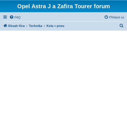
Opel Astra J a Zafira Tourer forum
FAQ
Přihlásit se
H
Obsah fóra
Technika
Kola + pneu
l
e
d
a
t