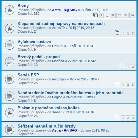
Brzdy
Poslední příspěvek od
Astra - R@SAG
«
24 úno 2020, 14:10
Odpovědi:
330
1
31
32
33
34
…
Klepanie od zadnej napravy na nerovnostiach
Poslední příspěvek od
Arrow79
«
20 říj 2019, 20:13
Odpovědi:
24
1
2
3
Vyfukova sustava
Poslední příspěvek od
Dark69
«
19 zář 2019, 19:41
Odpovědi:
9
Brzový pedál - propad
Poslední příspěvek od
Modřina
«
22 črc 2019, 16:42
Odpovědi:
10
1
2
Servis ESP
Poslední příspěvek od
matozippi
«
02 kvě 2019, 10:43
Odpovědi:
23
1
2
3
Neodbrzdenie ľavého predného kolesa a jeho prehriatie.
Poslední příspěvek od
Fogino
«
24 dub 2019, 18:00
Odpovědi:
5
Pískanie predného kolesa,kolies
Poslední příspěvek od
Xavier
«
23 dub 2019, 14:16
Odpovědi:
26
1
2
3
Seřízení manuální ruční brzdy
Poslední příspěvek od
Astra - R@SAG
«
25 úno 2019, 08:20
Odpovědi:
1