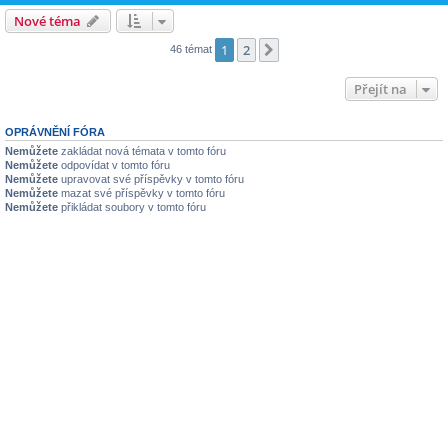
Nové téma
1
2
Další
46 témat
Přejít na
OPRÁVNĚNÍ FÓRA
Nemůžete
zakládat nová témata v tomto fóru
Nemůžete
odpovídat v tomto fóru
Nemůžete
upravovat své příspěvky v tomto fóru
Nemůžete
mazat své příspěvky v tomto fóru
Nemůžete
přikládat soubory v tomto fóru