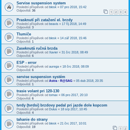
Servise suspension system
Poslední příspěvek od
blesk
«
07 pro 2018, 15:42
Odpovědi:
36
1
2
3
4
Prasknutí při zatažení el. brzdy
Poslední příspěvek od
beavis
«
17 říj 2018, 14:49
Odpovědi:
3
Tlumiče
Poslední příspěvek od
blesk
«
14 zář 2018, 15:46
Odpovědi:
1
Zaseknutá ručná brzda
Poslední příspěvek od
Xavier
«
31 črc 2018, 08:49
Odpovědi:
6
ESP - error
Poslední příspěvek od
aurega
«
18 črc 2018, 08:09
Odpovědi:
6
servise suspension systém
Poslední příspěvek od
Astra - R@SAG
«
05 dub 2018, 20:35
Odpovědi:
1
trasie volant pri 120-130
Poslední příspěvek od
tomax
«
06 pro 2017, 20:10
Odpovědi:
6
tvrdy (tvrdsi) brzdovy pedal pri jazde dole kopcom
Poslední příspěvek od
Dulus
«
18 srp 2017, 10:45
Odpovědi:
4
tahanie do strany
Poslední příspěvek od
blesk
«
21 črc 2017, 10:01
Odpovědi:
19
1
2