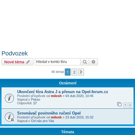
Podvozek
Hledat
Pokročilé hledání
Nové téma
1
2
Další
46 témat
Oznámení
Ukončení fóra Astra J a přesun na Opel-forum.cz
Poslední příspěvek od
milosh
«
04 dub 2020, 10:45
Napsal v
Pokec
Odpovědi:
17
1
2
Srovnávač povinného ručení Opel
Poslední příspěvek od
milosh
«
23 dub 2019, 15:32
Napsal v
Od nás pro Vás
Témata