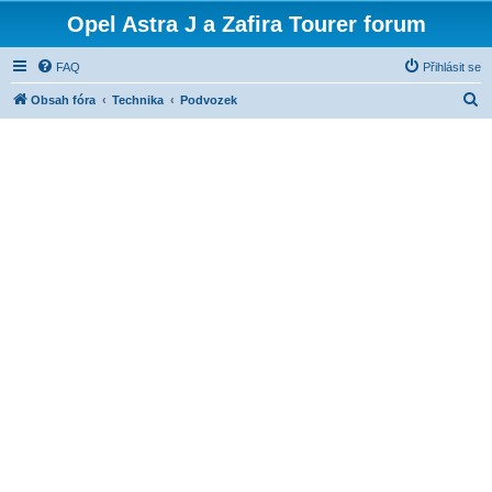
Opel Astra J a Zafira Tourer forum
FAQ
Přihlásit se
H
Obsah fóra
Technika
Podvozek
l
e
d
a
t