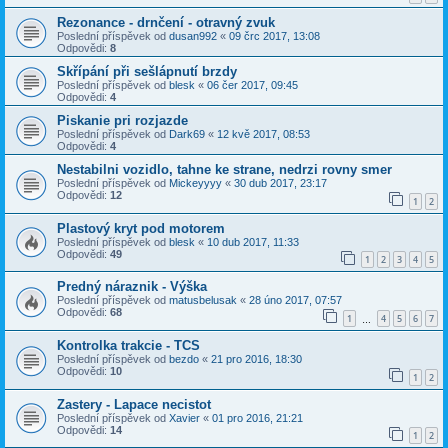
Rezonance - drnčení - otravný zvuk
Poslední příspěvek od
dusan992
«
09 črc 2017, 13:08
Odpovědi:
8
Skřípání při sešlápnutí brzdy
Poslední příspěvek od
blesk
«
06 čer 2017, 09:45
Odpovědi:
4
Piskanie pri rozjazde
Poslední příspěvek od
Dark69
«
12 kvě 2017, 08:53
Odpovědi:
4
Nestabilni vozidlo, tahne ke strane, nedrzi rovny smer
Poslední příspěvek od
Mickeyyyy
«
30 dub 2017, 23:17
Odpovědi:
12
1
2
Plastový kryt pod motorem
Poslední příspěvek od
blesk
«
10 dub 2017, 11:33
Odpovědi:
49
1
2
3
4
5
Predný náraznik - Výška
Poslední příspěvek od
matusbelusak
«
28 úno 2017, 07:57
Odpovědi:
68
1
4
5
6
7
…
Kontrolka trakcie - TCS
Poslední příspěvek od
bezdo
«
21 pro 2016, 18:30
Odpovědi:
10
1
2
Zastery - Lapace necistot
Poslední příspěvek od
Xavier
«
01 pro 2016, 21:21
Odpovědi:
14
1
2