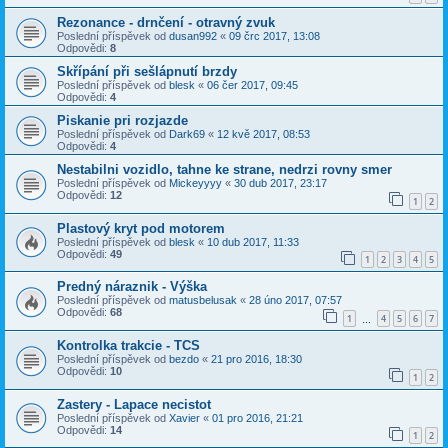
Rezonance - drnčení - otravný zvuk
Poslední příspěvek od
dusan992
«
09 črc 2017, 13:08
Odpovědi:
8
Skřípání při sešlápnutí brzdy
Poslední příspěvek od
blesk
«
06 čer 2017, 09:45
Odpovědi:
4
Piskanie pri rozjazde
Poslední příspěvek od
Dark69
«
12 kvě 2017, 08:53
Odpovědi:
4
Nestabilni vozidlo, tahne ke strane, nedrzi rovny smer
Poslední příspěvek od
Mickeyyyy
«
30 dub 2017, 23:17
Odpovědi:
12
1
2
Plastový kryt pod motorem
Poslední příspěvek od
blesk
«
10 dub 2017, 11:33
Odpovědi:
49
1
2
3
4
5
Predný náraznik - Výška
Poslední příspěvek od
matusbelusak
«
28 úno 2017, 07:57
Odpovědi:
68
1
4
5
6
7
…
Kontrolka trakcie - TCS
Poslední příspěvek od
bezdo
«
21 pro 2016, 18:30
Odpovědi:
10
1
2
Zastery - Lapace necistot
Poslední příspěvek od
Xavier
«
01 pro 2016, 21:21
Odpovědi:
14
1
2