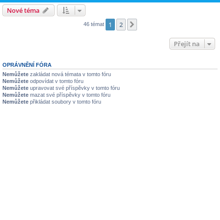
Nové téma
1
2
Další
46 témat
Přejít na
OPRÁVNĚNÍ FÓRA
Nemůžete
zakládat nová témata v tomto fóru
Nemůžete
odpovídat v tomto fóru
Nemůžete
upravovat své příspěvky v tomto fóru
Nemůžete
mazat své příspěvky v tomto fóru
Nemůžete
přikládat soubory v tomto fóru