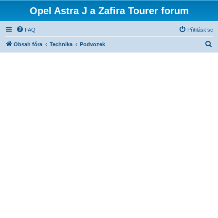
Opel Astra J a Zafira Tourer forum
FAQ
Přihlásit se
H
Obsah fóra
Technika
Podvozek
l
e
d
a
t