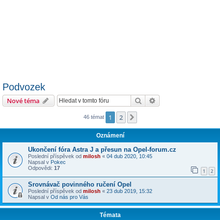
Podvozek
Hledat
Pokročilé hledání
Nové téma
1
2
Další
46 témat
Oznámení
Ukončení fóra Astra J a přesun na Opel-forum.cz
Poslední příspěvek od
milosh
«
04 dub 2020, 10:45
Napsal v
Pokec
Odpovědi:
17
1
2
Srovnávač povinného ručení Opel
Poslední příspěvek od
milosh
«
23 dub 2019, 15:32
Napsal v
Od nás pro Vás
Témata