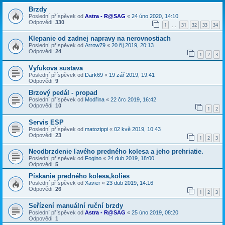
Brzdy
Poslední příspěvek od
Astra - R@SAG
«
24 úno 2020, 14:10
Odpovědi:
330
1
31
32
33
34
…
Klepanie od zadnej napravy na nerovnostiach
Poslední příspěvek od
Arrow79
«
20 říj 2019, 20:13
Odpovědi:
24
1
2
3
Vyfukova sustava
Poslední příspěvek od
Dark69
«
19 zář 2019, 19:41
Odpovědi:
9
Brzový pedál - propad
Poslední příspěvek od
Modřina
«
22 črc 2019, 16:42
Odpovědi:
10
1
2
Servis ESP
Poslední příspěvek od
matozippi
«
02 kvě 2019, 10:43
Odpovědi:
23
1
2
3
Neodbrzdenie ľavého predného kolesa a jeho prehriatie.
Poslední příspěvek od
Fogino
«
24 dub 2019, 18:00
Odpovědi:
5
Pískanie predného kolesa,kolies
Poslední příspěvek od
Xavier
«
23 dub 2019, 14:16
Odpovědi:
26
1
2
3
Seřízení manuální ruční brzdy
Poslední příspěvek od
Astra - R@SAG
«
25 úno 2019, 08:20
Odpovědi:
1