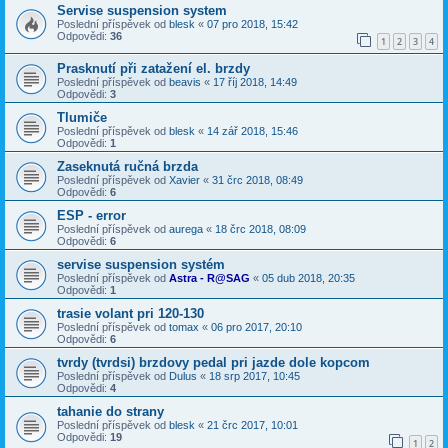
Servise suspension system
Poslední příspěvek od
blesk
«
07 pro 2018, 15:42
Odpovědi:
36
1
2
3
4
Prasknutí při zatažení el. brzdy
Poslední příspěvek od
beavis
«
17 říj 2018, 14:49
Odpovědi:
3
Tlumiče
Poslední příspěvek od
blesk
«
14 zář 2018, 15:46
Odpovědi:
1
Zaseknutá ručná brzda
Poslední příspěvek od
Xavier
«
31 črc 2018, 08:49
Odpovědi:
6
ESP - error
Poslední příspěvek od
aurega
«
18 črc 2018, 08:09
Odpovědi:
6
servise suspension systém
Poslední příspěvek od
Astra - R@SAG
«
05 dub 2018, 20:35
Odpovědi:
1
trasie volant pri 120-130
Poslední příspěvek od
tomax
«
06 pro 2017, 20:10
Odpovědi:
6
tvrdy (tvrdsi) brzdovy pedal pri jazde dole kopcom
Poslední příspěvek od
Dulus
«
18 srp 2017, 10:45
Odpovědi:
4
tahanie do strany
Poslední příspěvek od
blesk
«
21 črc 2017, 10:01
Odpovědi:
19
1
2