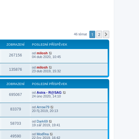
1
2
Další
46 témat
ZOBRAZENÍ
POSLEDNÍ PŘÍSPĚVEK
od
milosh
267156
04 dub 2020, 10:45
od
milosh
135876
23 dub 2019, 15:32
ZOBRAZENÍ
POSLEDNÍ PŘÍSPĚVEK
od
Astra - R@SAG
695067
24 úno 2020, 14:10
od
Arrow79
83379
20 říj 2019, 20:13
od
Dark69
58703
19 zář 2019, 19:41
od
Modřina
49590
22 črc 2019, 16:42