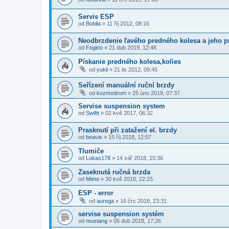
Servis ESP
od
Bobila
»
11 říj 2012, 08:16
Neodbrzdenie ľavého predného kolesa a jeho pr
od
Fogino
»
21 dub 2019, 12:46
Pískanie predného kolesa,kolies
od
yukil
»
21 lis 2012, 09:45
Seřízení manuální ruční brzdy
od
kozmodrom
»
25 úno 2019, 07:37
Servise suspension system
od
Swiftt
»
02 kvě 2017, 06:32
Prasknutí při zatažení el. brzdy
od
beavis
»
15 říj 2018, 12:57
Tlumiče
od
Lukas178
»
14 zář 2018, 15:36
Zaseknutá ručná brzda
od
Mimo
»
30 kvě 2018, 22:25
ESP - error
od
aurega
»
16 črc 2018, 23:31
servise suspension systém
od
mustang
»
05 dub 2018, 17:26