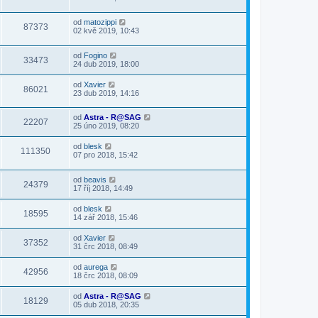
od
matozippi
87373
02 kvě 2019, 10:43
od
Fogino
33473
24 dub 2019, 18:00
od
Xavier
86021
23 dub 2019, 14:16
od
Astra - R@SAG
22207
25 úno 2019, 08:20
od
blesk
111350
07 pro 2018, 15:42
od
beavis
24379
17 říj 2018, 14:49
od
blesk
18595
14 zář 2018, 15:46
od
Xavier
37352
31 črc 2018, 08:49
od
aurega
42956
18 črc 2018, 08:09
od
Astra - R@SAG
18129
05 dub 2018, 20:35