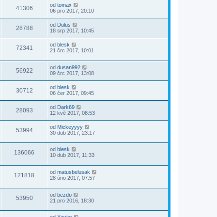
od
tomax
41306
06 pro 2017, 20:10
od
Dulus
28788
18 srp 2017, 10:45
od
blesk
72341
21 črc 2017, 10:01
od
dusan992
56922
09 črc 2017, 13:08
od
blesk
30712
06 čer 2017, 09:45
od
Dark69
28093
12 kvě 2017, 08:53
od
Mickeyyyy
53994
30 dub 2017, 23:17
od
blesk
136066
10 dub 2017, 11:33
od
matusbelusak
121818
28 úno 2017, 07:57
od
bezdo
53950
21 pro 2016, 18:30