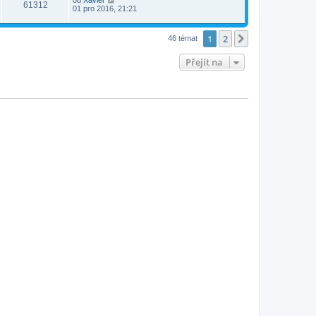
od
Xavier
61312
01 pro 2016, 21:21
1
2
Další
46 témat
Přejít na