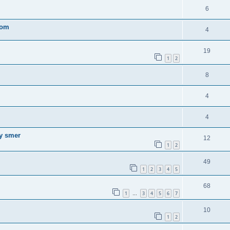
6
com
4
19
1
2
8
4
4
ny smer
12
1
2
49
1
2
3
4
5
68
1
3
4
5
6
7
…
10
1
2