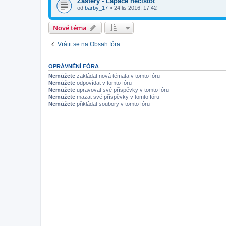
Zastery - Lapace necistot
od
barby_17
»
24 lis 2016, 17:42
Nové téma
Vrátit se na Obsah fóra
OPRÁVNĚNÍ FÓRA
Nemůžete
zakládat nová témata v tomto fóru
Nemůžete
odpovídat v tomto fóru
Nemůžete
upravovat své příspěvky v tomto fóru
Nemůžete
mazat své příspěvky v tomto fóru
Nemůžete
přikládat soubory v tomto fóru