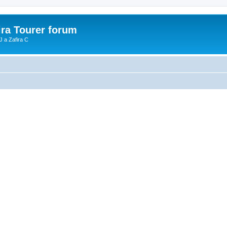
ira Tourer forum
J a Zafira C