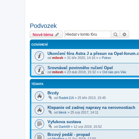
Podvozek
Hledat
Pokroč
Nové téma
OZNÁMENÍ
Ukončení fóra Astra J a přesun na Opel-forum.
od
milosh
»
31 bře 2020, 14:16
» v
Pokec
Srovnávač povinného ručení Opel
od
milosh
»
23 dub 2019, 15:32
» v
Od nás pro Vás
TÉMATA
Brzdy
od
Radek116
»
25 bře 2013, 15:45
Klepanie od zadnej napravy na nerovnostiach
od
blesk
»
25 srp 2017, 14:11
Vyfukova sustava
od
Dark69
»
12 srp 2019, 15:52
Brzový pedál - propad
od
Modřina
»
11 črc 2019, 17:00