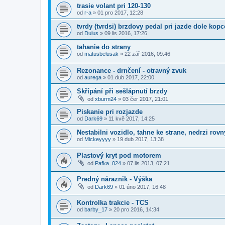
trasie volant pri 120-130
od
r-a
»
01 pro 2017, 12:28
tvrdy (tvrdsi) brzdovy pedal pri jazde dole kop
od
Dulus
»
09 lis 2016, 17:26
tahanie do strany
od
matusbelusak
»
22 zář 2016, 09:46
Rezonance - drnčení - otravný zvuk
od
aurega
»
01 dub 2017, 22:00
Skřípání při sešlápnutí brzdy
od
xburm24
»
03 čer 2017, 21:01
Piskanie pri rozjazde
od
Dark69
»
11 kvě 2017, 14:25
Nestabilni vozidlo, tahne ke strane, nedrzi rov
od
Mickeyyyy
»
19 dub 2017, 13:38
Plastový kryt pod motorem
od
Pafka_024
»
07 lis 2013, 07:21
Predný náraznik - Výška
od
Dark69
»
01 úno 2017, 16:48
Kontrolka trakcie - TCS
od
barby_17
»
20 pro 2016, 14:34