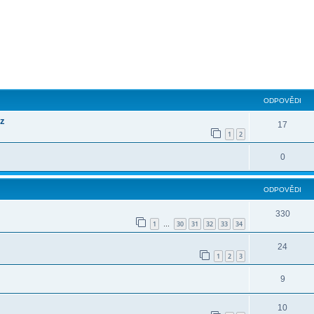
ilé hledání
ODPOVĚDI
cz
17
1
2
0
ODPOVĚDI
330
1
30
31
32
33
34
…
24
1
2
3
9
10