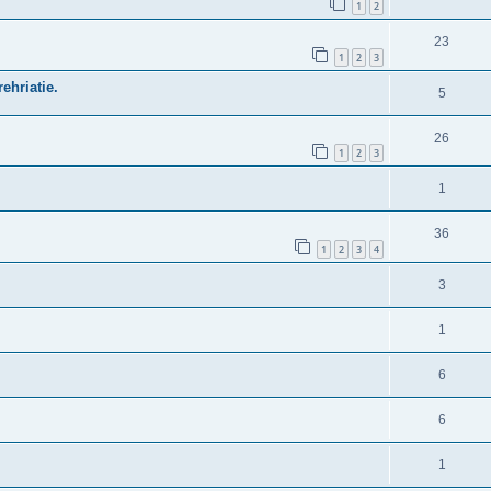
1
2
23
1
2
3
ehriatie.
5
26
1
2
3
1
36
1
2
3
4
3
1
6
6
1