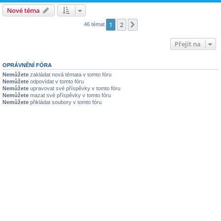
Nové téma
1
2
Další
46 témat
Přejít na
OPRÁVNĚNÍ FÓRA
Nemůžete
zakládat nová témata v tomto fóru
Nemůžete
odpovídat v tomto fóru
Nemůžete
upravovat své příspěvky v tomto fóru
Nemůžete
mazat své příspěvky v tomto fóru
Nemůžete
přikládat soubory v tomto fóru