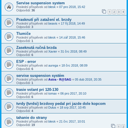
Servise suspension system
Poslední příspěvek od
blesk
«
07 pro 2018, 15:42
Odpovědi:
36
1
2
3
4
Prasknutí při zatažení el. brzdy
Poslední příspěvek od
beavis
«
17 říj 2018, 14:49
Odpovědi:
3
Tlumiče
Poslední příspěvek od
blesk
«
14 zář 2018, 15:46
Odpovědi:
1
Zaseknutá ručná brzda
Poslední příspěvek od
Xavier
«
31 črc 2018, 08:49
Odpovědi:
6
ESP - error
Poslední příspěvek od
aurega
«
18 črc 2018, 08:09
Odpovědi:
6
servise suspension systém
Poslední příspěvek od
Astra - R@SAG
«
05 dub 2018, 20:35
Odpovědi:
1
trasie volant pri 120-130
Poslední příspěvek od
tomax
«
06 pro 2017, 20:10
Odpovědi:
6
tvrdy (tvrdsi) brzdovy pedal pri jazde dole kopcom
Poslední příspěvek od
Dulus
«
18 srp 2017, 10:45
Odpovědi:
4
tahanie do strany
Poslední příspěvek od
blesk
«
21 črc 2017, 10:01
Odpovědi:
19
1
2