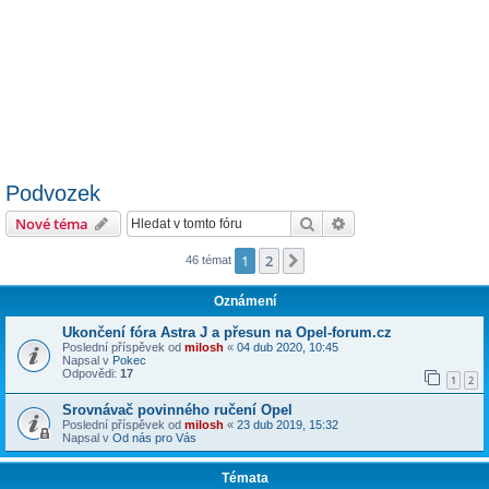
Podvozek
Hledat
Pokročilé hledání
Nové téma
1
2
Další
46 témat
Oznámení
Ukončení fóra Astra J a přesun na Opel-forum.cz
Poslední příspěvek od
milosh
«
04 dub 2020, 10:45
Napsal v
Pokec
Odpovědi:
17
1
2
Srovnávač povinného ručení Opel
Poslední příspěvek od
milosh
«
23 dub 2019, 15:32
Napsal v
Od nás pro Vás
Témata