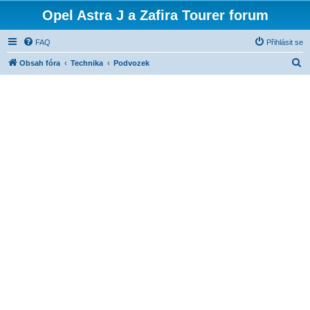
Opel Astra J a Zafira Tourer forum
FAQ
Přihlásit se
H
Obsah fóra
Technika
Podvozek
l
e
d
a
t