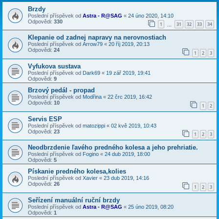
Brzdy
Poslední příspěvek od
Astra - R@SAG
«
24 úno 2020, 14:10
Odpovědi:
330
1
31
32
33
34
…
Klepanie od zadnej napravy na nerovnostiach
Poslední příspěvek od
Arrow79
«
20 říj 2019, 20:13
Odpovědi:
24
1
2
3
Vyfukova sustava
Poslední příspěvek od
Dark69
«
19 zář 2019, 19:41
Odpovědi:
9
Brzový pedál - propad
Poslední příspěvek od
Modřina
«
22 črc 2019, 16:42
Odpovědi:
10
1
2
Servis ESP
Poslední příspěvek od
matozippi
«
02 kvě 2019, 10:43
Odpovědi:
23
1
2
3
Neodbrzdenie ľavého predného kolesa a jeho prehriatie.
Poslední příspěvek od
Fogino
«
24 dub 2019, 18:00
Odpovědi:
5
Pískanie predného kolesa,kolies
Poslední příspěvek od
Xavier
«
23 dub 2019, 14:16
Odpovědi:
26
1
2
3
Seřízení manuální ruční brzdy
Poslední příspěvek od
Astra - R@SAG
«
25 úno 2019, 08:20
Odpovědi:
1