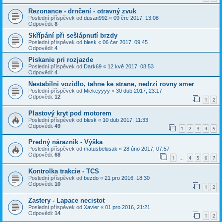
Rezonance - drnčení - otravný zvuk
Poslední příspěvek od
dusan992
«
09 črc 2017, 13:08
Odpovědi:
8
Skřípání při sešlápnutí brzdy
Poslední příspěvek od
blesk
«
06 čer 2017, 09:45
Odpovědi:
4
Piskanie pri rozjazde
Poslední příspěvek od
Dark69
«
12 kvě 2017, 08:53
Odpovědi:
4
Nestabilni vozidlo, tahne ke strane, nedrzi rovny smer
Poslední příspěvek od
Mickeyyyy
«
30 dub 2017, 23:17
Odpovědi:
12
1
2
Plastový kryt pod motorem
Poslední příspěvek od
blesk
«
10 dub 2017, 11:33
Odpovědi:
49
1
2
3
4
5
Predný náraznik - Výška
Poslední příspěvek od
matusbelusak
«
28 úno 2017, 07:57
Odpovědi:
68
1
4
5
6
7
…
Kontrolka trakcie - TCS
Poslední příspěvek od
bezdo
«
21 pro 2016, 18:30
Odpovědi:
10
1
2
Zastery - Lapace necistot
Poslední příspěvek od
Xavier
«
01 pro 2016, 21:21
Odpovědi:
14
1
2