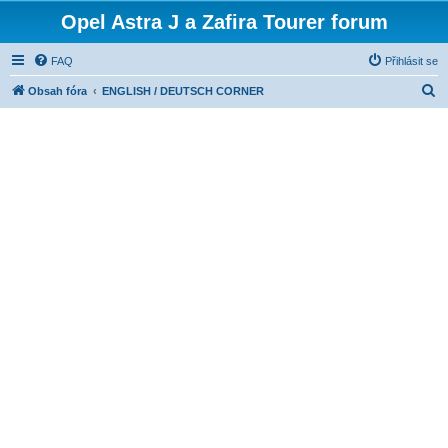
Opel Astra J a Zafira Tourer forum
FAQ
Přihlásit se
H
Obsah fóra
ENGLISH / DEUTSCH CORNER
l
e
d
a
t