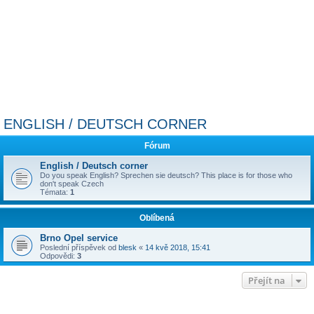
ENGLISH / DEUTSCH CORNER
Fórum
English / Deutsch corner
Do you speak English? Sprechen sie deutsch? This place is for those who
don't speak Czech
Témata:
1
Oblíbená
Brno Opel service
Poslední příspěvek od
blesk
«
14 kvě 2018, 15:41
Odpovědi:
3
Přejít na