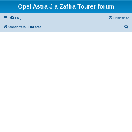
Opel Astra J a Zafira Tourer forum
FAQ
Přihlásit se
H
Obsah fóra
Inzerce
l
e
d
a
t