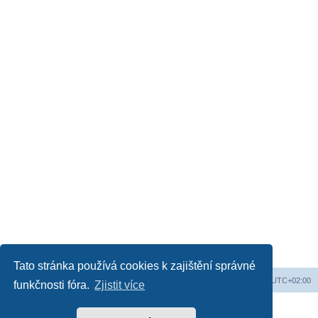
Tato stránka používá cookies k zajištění správné
Obsah fóra
Všechny časy jsou v
UTC+02:00
funkčnosti fóra.
Zjistit více
Založeno na
phpBB
® Forum Software © phpBB Limited