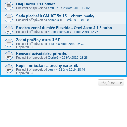
Olej Dexos 2 za odvoz
Poslední příspěvek od
softOPC
«
28 kvě 2019, 12:02
Sada plecháčů GM 16" 5x115 + chrom matky.
Poslední příspěvek od
bonetus
«
17 kvě 2019, 01:10
Prodám zadní tlumiče Flexride - Opel Astra J 1.6 turbo
Poslední příspěvek od
Ysomastermao
«
11 dub 2019, 18:28
Zadní pružiny Astra J ST
Poslední příspěvek od
gekk
«
09 dub 2019, 08:32
Odpovědi:
1
K:navod-uzivatelsku prirucku
Poslední příspěvek od
Gorbo1
«
22 bře 2019, 23:26
Kupim mriezku na predny naraznik
Poslední příspěvek od
blesk
«
21 úno 2019, 10:46
Odpovědi:
1
Přejít na