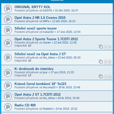
ORIGINÁL KRYTY KOL
Poslední příspěvek od
DASTA
«
31 bře 2020, 16:37
Opel Astra J HB 1.6 Cosmo 2010
Poslední příspěvek od
MiPa
«
12 bře 2020, 16:23
Střešní nosič sports tourer
Poslední příspěvek od
kuba182
«
17 úno 2020, 12:54
Opel Astra J Sports Tourer 1.7CDTI 2012
Poslední příspěvek od
Xavier
«
22 led 2020, 12:46
Odpovědi:
10
1
2
Střešní nosič na Opel Astra J ST
Poslední příspěvek od
the_klima
«
22 led 2020, 05:33
Odpovědi:
10
1
2
K: drobnosti do interiéru
Poslední příspěvek od
jour
«
27 pro 2019, 21:03
Odpovědi:
13
1
2
Krásné černé konkávní 18" 5x115
Poslední příspěvek od
Ascona20
«
28 lis 2019, 23:46
Opel Astra J ST 1.7CDTI 2012
Poslední příspěvek od
the_klima
«
26 lis 2019, 15:45
Radio CD 400
Poslední příspěvek od
Radekd
«
24 lis 2019, 15:02