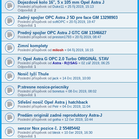
Dojezdové kolo 16", 5 x 105 mm Opel Astra J
Poslední příspěvek od
Duke11
«
25 říj 2019, 15:13
Odpovědi:
2
Zadný spojler OPC Astra J 5D pre face GM 13298903
Poslední příspěvek od
softOPC
«
20 říj 2019, 19:47
Odpovědi:
1
Predný spojler OPC Astra J GTC GM 13346627
Poslední příspěvek od
preston1793
«
20 říj 2019, 08:47
Zimní komplety
Poslední příspěvek od
milosh
«
04 říj 2019, 16:15
P: Opel Astra G OPC 2.0 Turbo ORIGINÁL STAV
Poslední příspěvek od
Astra - R@SAG
«
02 zář 2019, 06:25
Odpovědi:
1
Nosič lyží Thule
Poslední příspěvek od
jack
«
14 črc 2019, 10:00
P:stresne nosice-priecniky
Poslední příspěvek od
bonetus
«
08 črc 2019, 08:02
Odpovědi:
1
Střešní nosič Opel Astra j hatchback
Poslední příspěvek od
Petr
«
04 črc 2019, 11:04
Predám originál zadné reproduktory Astra-J
Poslední příspěvek od
gotha
«
12 čer 2019, 10:44
senzor Nox pozice č. 2 55485442
Poslední příspěvek od
blesk
«
10 čer 2019, 16:30
Odpovědi:
1