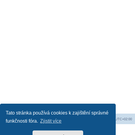
Tato stránka používá cookies k zajištění správné
Obsah fóra
Všechny časy jsou v
UTC+02:00
funkčnosti fóra.
Zjistit více
Založeno na
phpBB
® Forum Software © phpBB Limited