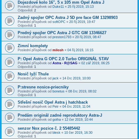
Dojezdové kolo 16", 5 x 105 mm Opel Astra J
Poslední příspěvek od
Duke11
«
25 říj 2019, 15:13
Odpovědi:
2
Zadný spojler OPC Astra J 5D pre face GM 13298903
Poslední příspěvek od
softOPC
«
20 říj 2019, 19:47
Odpovědi:
1
Predný spojler OPC Astra J GTC GM 13346627
Poslední příspěvek od
preston1793
«
20 říj 2019, 08:47
Zimní komplety
Poslední příspěvek od
milosh
«
04 říj 2019, 16:15
P: Opel Astra G OPC 2.0 Turbo ORIGINÁL STAV
Poslední příspěvek od
Astra - R@SAG
«
02 zář 2019, 06:25
Odpovědi:
1
Nosič lyží Thule
Poslední příspěvek od
jack
«
14 črc 2019, 10:00
P:stresne nosice-priecniky
Poslední příspěvek od
bonetus
«
08 črc 2019, 08:02
Odpovědi:
1
Střešní nosič Opel Astra j hatchback
Poslední příspěvek od
Petr
«
04 črc 2019, 11:04
Predám originál zadné reproduktory Astra-J
Poslední příspěvek od
gotha
«
12 čer 2019, 10:44
senzor Nox pozice č. 2 55485442
Poslední příspěvek od
blesk
«
10 čer 2019, 16:30
Odpovědi:
1