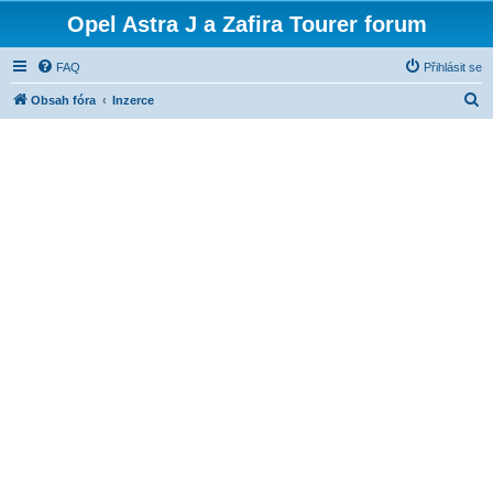
Opel Astra J a Zafira Tourer forum
FAQ
Přihlásit se
H
Obsah fóra
Inzerce
l
e
d
a
t