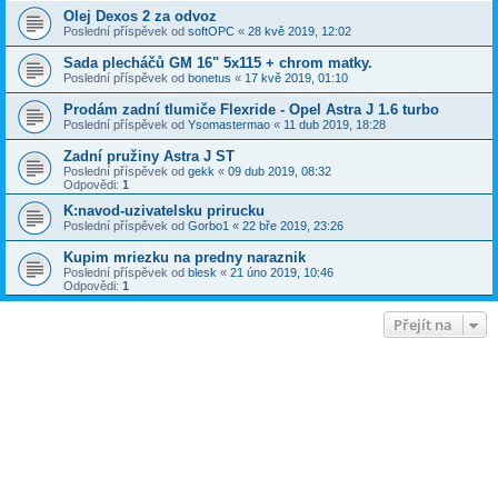
Olej Dexos 2 za odvoz
Poslední příspěvek od
softOPC
«
28 kvě 2019, 12:02
Sada plecháčů GM 16" 5x115 + chrom matky.
Poslední příspěvek od
bonetus
«
17 kvě 2019, 01:10
Prodám zadní tlumiče Flexride - Opel Astra J 1.6 turbo
Poslední příspěvek od
Ysomastermao
«
11 dub 2019, 18:28
Zadní pružiny Astra J ST
Poslední příspěvek od
gekk
«
09 dub 2019, 08:32
Odpovědi:
1
K:navod-uzivatelsku prirucku
Poslední příspěvek od
Gorbo1
«
22 bře 2019, 23:26
Kupim mriezku na predny naraznik
Poslední příspěvek od
blesk
«
21 úno 2019, 10:46
Odpovědi:
1
Přejít na