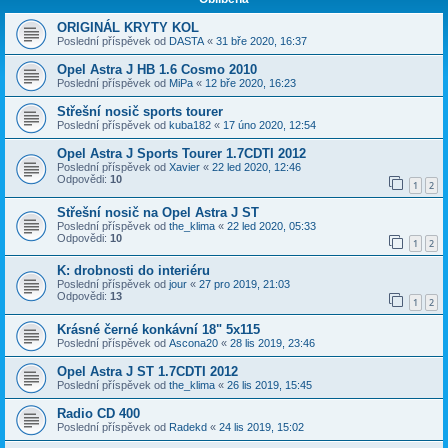
ORIGINÁL KRYTY KOL
Poslední příspěvek od
DASTA
«
31 bře 2020, 16:37
Opel Astra J HB 1.6 Cosmo 2010
Poslední příspěvek od
MiPa
«
12 bře 2020, 16:23
Střešní nosič sports tourer
Poslední příspěvek od
kuba182
«
17 úno 2020, 12:54
Opel Astra J Sports Tourer 1.7CDTI 2012
Poslední příspěvek od
Xavier
«
22 led 2020, 12:46
Odpovědi:
10
1
2
Střešní nosič na Opel Astra J ST
Poslední příspěvek od
the_klima
«
22 led 2020, 05:33
Odpovědi:
10
1
2
K: drobnosti do interiéru
Poslední příspěvek od
jour
«
27 pro 2019, 21:03
Odpovědi:
13
1
2
Krásné černé konkávní 18" 5x115
Poslední příspěvek od
Ascona20
«
28 lis 2019, 23:46
Opel Astra J ST 1.7CDTI 2012
Poslední příspěvek od
the_klima
«
26 lis 2019, 15:45
Radio CD 400
Poslední příspěvek od
Radekd
«
24 lis 2019, 15:02