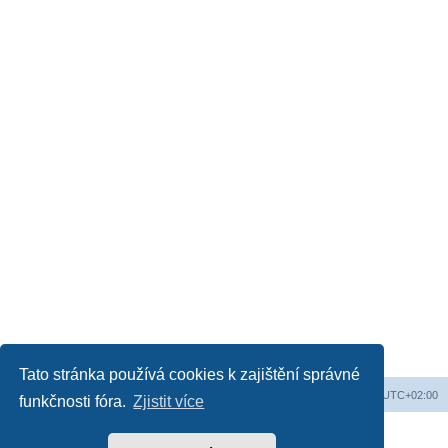
Tato stránka používá cookies k zajištění správné
Obsah fóra
Všechny časy jsou v
UTC+02:00
funkčnosti fóra.
Zjistit více
Založeno na
phpBB
® Forum Software © phpBB Limited