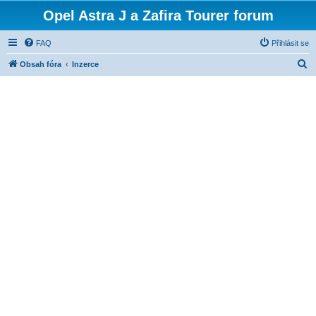
Opel Astra J a Zafira Tourer forum
FAQ
Přihlásit se
H
Obsah fóra
Inzerce
l
e
d
a
t