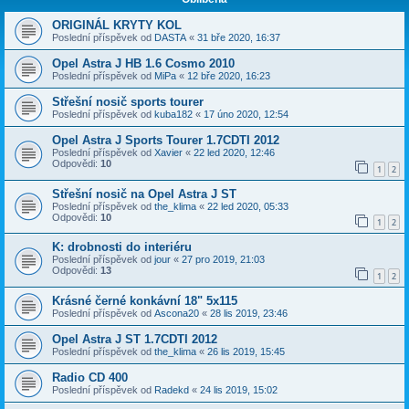
ORIGINÁL KRYTY KOL
Poslední příspěvek od
DASTA
«
31 bře 2020, 16:37
Opel Astra J HB 1.6 Cosmo 2010
Poslední příspěvek od
MiPa
«
12 bře 2020, 16:23
Střešní nosič sports tourer
Poslední příspěvek od
kuba182
«
17 úno 2020, 12:54
Opel Astra J Sports Tourer 1.7CDTI 2012
Poslední příspěvek od
Xavier
«
22 led 2020, 12:46
Odpovědi:
10
1
2
Střešní nosič na Opel Astra J ST
Poslední příspěvek od
the_klima
«
22 led 2020, 05:33
Odpovědi:
10
1
2
K: drobnosti do interiéru
Poslední příspěvek od
jour
«
27 pro 2019, 21:03
Odpovědi:
13
1
2
Krásné černé konkávní 18" 5x115
Poslední příspěvek od
Ascona20
«
28 lis 2019, 23:46
Opel Astra J ST 1.7CDTI 2012
Poslední příspěvek od
the_klima
«
26 lis 2019, 15:45
Radio CD 400
Poslední příspěvek od
Radekd
«
24 lis 2019, 15:02