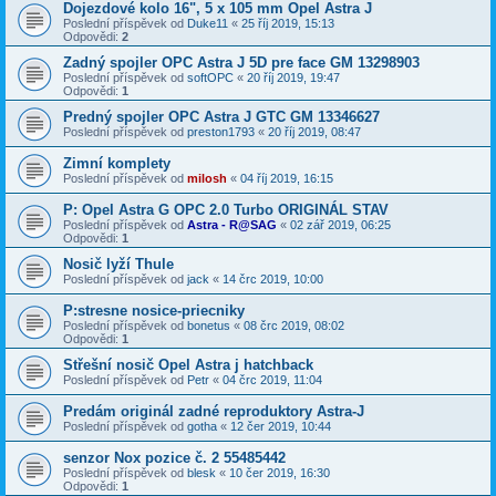
Dojezdové kolo 16", 5 x 105 mm Opel Astra J
Poslední příspěvek od
Duke11
«
25 říj 2019, 15:13
Odpovědi:
2
Zadný spojler OPC Astra J 5D pre face GM 13298903
Poslední příspěvek od
softOPC
«
20 říj 2019, 19:47
Odpovědi:
1
Predný spojler OPC Astra J GTC GM 13346627
Poslední příspěvek od
preston1793
«
20 říj 2019, 08:47
Zimní komplety
Poslední příspěvek od
milosh
«
04 říj 2019, 16:15
P: Opel Astra G OPC 2.0 Turbo ORIGINÁL STAV
Poslední příspěvek od
Astra - R@SAG
«
02 zář 2019, 06:25
Odpovědi:
1
Nosič lyží Thule
Poslední příspěvek od
jack
«
14 črc 2019, 10:00
P:stresne nosice-priecniky
Poslední příspěvek od
bonetus
«
08 črc 2019, 08:02
Odpovědi:
1
Střešní nosič Opel Astra j hatchback
Poslední příspěvek od
Petr
«
04 črc 2019, 11:04
Predám originál zadné reproduktory Astra-J
Poslední příspěvek od
gotha
«
12 čer 2019, 10:44
senzor Nox pozice č. 2 55485442
Poslední příspěvek od
blesk
«
10 čer 2019, 16:30
Odpovědi:
1