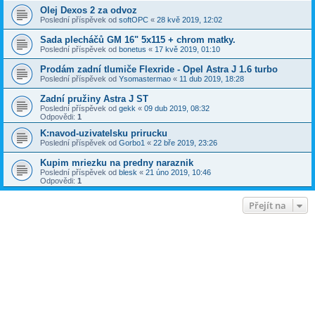
Olej Dexos 2 za odvoz
Poslední příspěvek od
softOPC
«
28 kvě 2019, 12:02
Sada plecháčů GM 16" 5x115 + chrom matky.
Poslední příspěvek od
bonetus
«
17 kvě 2019, 01:10
Prodám zadní tlumiče Flexride - Opel Astra J 1.6 turbo
Poslední příspěvek od
Ysomastermao
«
11 dub 2019, 18:28
Zadní pružiny Astra J ST
Poslední příspěvek od
gekk
«
09 dub 2019, 08:32
Odpovědi:
1
K:navod-uzivatelsku prirucku
Poslední příspěvek od
Gorbo1
«
22 bře 2019, 23:26
Kupim mriezku na predny naraznik
Poslední příspěvek od
blesk
«
21 úno 2019, 10:46
Odpovědi:
1
Přejít na