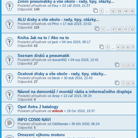
Zimní pneumatiky a vše okolo - rady, tipy, otázky...
Poslední příspěvek od
Eisy
«
22 zář 2019, 21:57
Odpovědi:
149
1
12
13
14
15
…
ALU disky a vše okolo - rady, tipy, otázky...
Poslední příspěvek od
Phrz
«
17 dub 2019, 23:01
Odpovědi:
119
1
9
10
11
12
…
Kniha Jak na to / Ako na to
Poslední příspěvek od
jack
«
04 úno 2019, 08:17
Odpovědi:
62
1
4
5
6
7
…
Seznam disků a pneumatik
Poslední příspěvek od
dusan992
«
04 srp 2018, 12:41
Odpovědi:
27
1
2
3
Ocelové disky a vše okolo - rady, tipy, otázky...
Poslední příspěvek od
blesk
«
30 dub 2016, 22:43
Odpovědi:
27
1
2
3
Návod na demontáž / montáž rádia a informačného displeja
Poslední příspěvek od
Arwy
«
13 zář 2015, 08:29
Odpovědi:
9
Opel Astra J katalogy
Poslední příspěvek od
milosh
«
18 čer 2010, 19:37
INFO CD500 NAVI
Poslední příspěvek od
OldStanda
«
30 bře 2020, 06:24
Odpovědi:
5
Omezení výkonu motoru