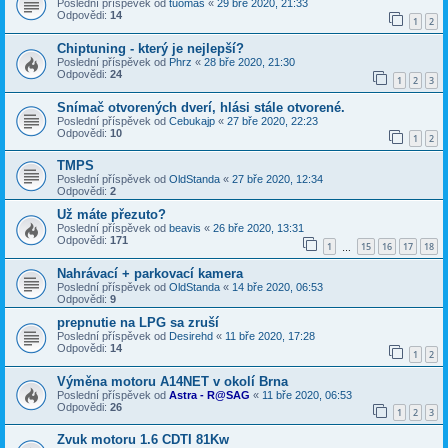
Poslední příspěvek od
tuomas
«
29 bře 2020, 21:33
Odpovědi:
14
1
2
Chiptuning - který je nejlepší?
Poslední příspěvek od
Phrz
«
28 bře 2020, 21:30
Odpovědi:
24
1
2
3
Snímač otvorených dverí, hlási stále otvorené.
Poslední příspěvek od
Cebukajp
«
27 bře 2020, 22:23
Odpovědi:
10
1
2
TMPS
Poslední příspěvek od
OldStanda
«
27 bře 2020, 12:34
Odpovědi:
2
Už máte přezuto?
Poslední příspěvek od
beavis
«
26 bře 2020, 13:31
Odpovědi:
171
1
15
16
17
18
…
Nahrávací + parkovací kamera
Poslední příspěvek od
OldStanda
«
14 bře 2020, 06:53
Odpovědi:
9
prepnutie na LPG sa zruší
Poslední příspěvek od
Desirehd
«
11 bře 2020, 17:28
Odpovědi:
14
1
2
Výměna motoru A14NET v okolí Brna
Poslední příspěvek od
Astra - R@SAG
«
11 bře 2020, 06:53
Odpovědi:
26
1
2
3
Zvuk motoru 1.6 CDTI 81Kw