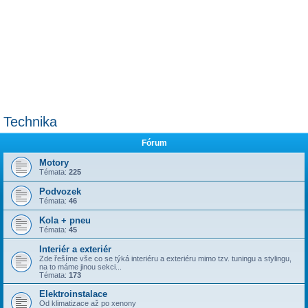
Technika
Fórum
Motory
Témata:
225
Podvozek
Témata:
46
Kola + pneu
Témata:
45
Interiér a exteriér
Zde řešíme vše co se týká interiéru a exteriéru mimo tzv. tuningu a stylingu,
na to máme jinou sekci...
Témata:
173
Elektroinstalace
Od klimatizace až po xenony