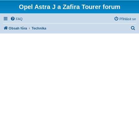
Opel Astra J a Zafira Tourer forum
FAQ
Přihlásit se
H
Obsah fóra
Technika
l
e
d
a
t