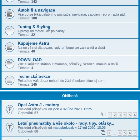
Témata:
142
Autohifi a navigace
Vše co se týká palubního počítače, navigace, zapojení repro, radia atd..
Témata:
100
Tuning & Styling
Úpravy od motoru až po plasty
Témata:
32
Kupujeme Astru
Na co vše si dát pozor, rady při koupi ze zahraničí a další
Témata:
40
DOWNLOAD
Zde si můžete stáhnout manuály, příručky, servisní manuál a další
Témata:
4
Technická Sekce
Pokud se váš dotaz nehodí do žádné sekce pište jej sem.
Témata:
145
Oblíbená
Opel Astra J - motory
Poslední příspěvek od
jack
«
02 úno 2020, 13:25
Odpovědi:
57
1
2
3
4
5
6
Letní pneumatiky a vše okolo - rady, tipy, otázky...
Poslední příspěvek od
matusbelusak
«
17 led 2020, 10:03
Odpovědi:
68
1
4
5
6
7
…