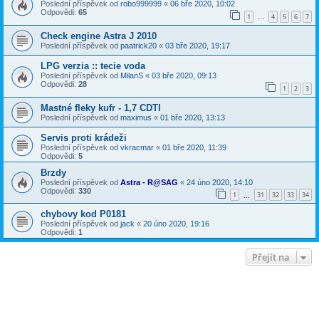
Poslední příspěvek od
robo999999
«
06 bře 2020, 10:02
Odpovědi:
65
1
4
5
6
7
…
Check engine Astra J 2010
Poslední příspěvek od
paatrick20
«
03 bře 2020, 19:17
LPG verzia :: tecie voda
Poslední příspěvek od
MilanS
«
03 bře 2020, 09:13
Odpovědi:
28
1
2
3
Mastné fleky kufr - 1,7 CDTI
Poslední příspěvek od
maximus
«
01 bře 2020, 13:13
Servis proti krádeži
Poslední příspěvek od
vkracmar
«
01 bře 2020, 11:39
Odpovědi:
5
Brzdy
Poslední příspěvek od
Astra - R@SAG
«
24 úno 2020, 14:10
Odpovědi:
330
1
31
32
33
34
…
chybovy kod P0181
Poslední příspěvek od
jack
«
20 úno 2020, 19:16
Odpovědi:
1
Přejít na