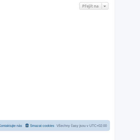
Přejít na
Kontaktujte nás
Smazat cookies
Všechny časy jsou v
UTC+02:00