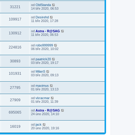
od
OldStanda
31221
14 bře 2020, 06:53
od
Desirehd
109917
11 bře 2020, 17:28
od
Astra - R@SAG
130912
11 bře 2020, 06:53
od
robo999999
224816
06 bře 2020, 10:02
od
paatrick20
30893
03 bře 2020, 19:17
od
MilanS
101931
03 bře 2020, 09:13
od
maximus
27795
01 bře 2020, 13:13
od
vkracmar
27909
01 bře 2020, 11:39
od
Astra - R@SAG
695065
24 úno 2020, 14:10
od
jack
16019
20 úno 2020, 19:16