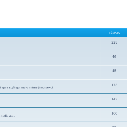
TÉMATA
225
46
45
173
ngu a stylingu, na to máme jinou sekci...
142
100
radia atd..