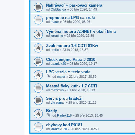
Nahrávací + parkovací kamera
od
OldStanda
»
08 bře 2020, 14:49
prepnutie na LPG sa zruší
od
mater
»
03 bře 2020, 08:26
Výměna motoru A14NET v okolí Brna
od
jeronimo
»
02 bře 2020, 21:39
Zvuk motoru 1.6 CDTI 81Kw
od
emilio
»
23 lis 2018, 13:37
Check engine Astra J 2010
od
paatrick20
»
03 bře 2020, 19:17
LPG verzia :: tecie voda
od
mater
»
21 bře 2017, 20:59
Mastné fleky kufr - 1,7 CDTI
od
maximus
»
01 bře 2020, 13:13
Servis proti krádeži
od
vkracmar
»
29 úno 2020, 21:13
Brzdy
od
Radek116
»
25 bře 2013, 15:45
chybovy kod P0181
od
jdrake2020
»
20 úno 2020, 16:50