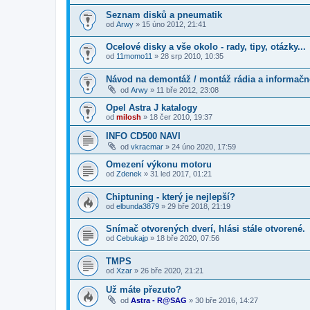
Seznam disků a pneumatik
od
Arwy
»
15 úno 2012, 21:41
Ocelové disky a vše okolo - rady, tipy, otázky...
od
11momo11
»
28 srp 2010, 10:35
Návod na demontáž / montáž rádia a informačn
od
Arwy
»
11 bře 2012, 23:08
Opel Astra J katalogy
od
milosh
»
18 čer 2010, 19:37
INFO CD500 NAVI
od
vkracmar
»
24 úno 2020, 17:59
Omezení výkonu motoru
od
Zdenek
»
31 led 2017, 01:21
Chiptuning - který je nejlepší?
od
elbunda3879
»
29 bře 2018, 21:19
Snímač otvorených dverí, hlási stále otvorené.
od
Cebukajp
»
18 bře 2020, 07:56
TMPS
od
Xzar
»
26 bře 2020, 21:21
Už máte přezuto?
od
Astra - R@SAG
»
30 bře 2016, 14:27