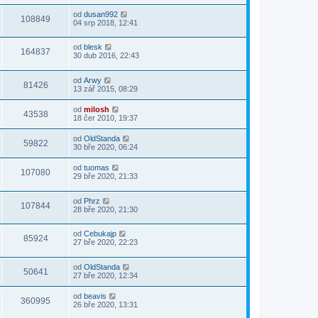
od
dusan992
108849
04 srp 2018, 12:41
od
blesk
164837
30 dub 2016, 22:43
od
Arwy
81426
13 zář 2015, 08:29
od
milosh
43538
18 čer 2010, 19:37
od
OldStanda
59822
30 bře 2020, 06:24
od
tuomas
107080
29 bře 2020, 21:33
od
Phrz
107844
28 bře 2020, 21:30
od
Cebukajp
85924
27 bře 2020, 22:23
od
OldStanda
50641
27 bře 2020, 12:34
od
beavis
360995
26 bře 2020, 13:31