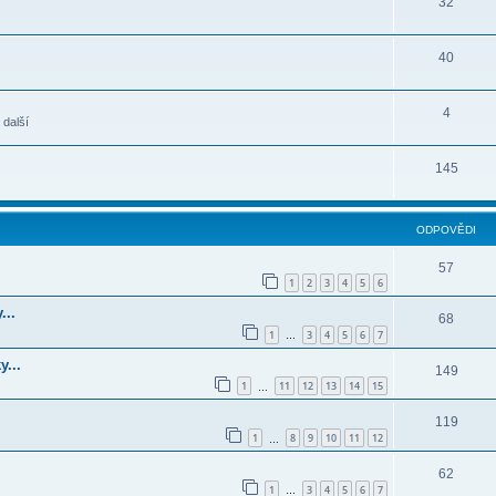
32
40
4
 další
145
ODPOVĚDI
57
1
2
3
4
5
6
...
68
1
3
4
5
6
7
…
y...
149
1
11
12
13
14
15
…
119
1
8
9
10
11
12
…
62
1
3
4
5
6
7
…