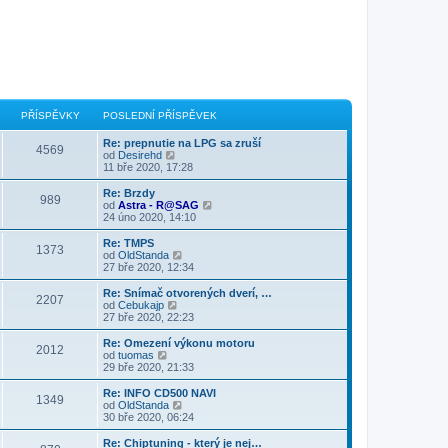
PŘÍSPĚVKY
POSLEDNÍ PŘÍSPĚVEK
Re: prepnutie na LPG sa zruší
4569
Z
od
Desirehd
o
11 bře 2020, 17:28
b
r
Re: Brzdy
989
a
Z
od
Astra - R@SAG
z
o
24 úno 2020, 14:10
i
b
t
r
Re: TMPS
1373
p
a
Z
od
OldStanda
o
z
o
27 bře 2020, 12:34
s
i
b
l
t
r
Re: Snímač otvorených dverí, …
e
2207
p
a
Z
od
Cebukajp
d
o
z
o
27 bře 2020, 22:23
n
s
i
b
í
l
t
r
Re: Omezení výkonu motoru
p
e
2012
p
a
Z
od
tuomas
ř
d
o
z
o
29 bře 2020, 21:33
í
n
s
i
b
s
í
l
t
r
Re: INFO CD500 NAVI
p
p
e
1349
p
a
Z
od
OldStanda
ě
ř
d
o
z
o
30 bře 2020, 06:24
v
í
n
s
i
b
e
s
í
l
t
r
k
Re: Chiptuning - který je nej…
p
p
e