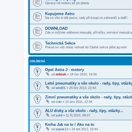
Úpravy od motoru až po plasty
Kupujeme Astru
Na co vše si dát pozor, rady při koupi ze zahraničí a další
DOWNLOAD
Zde si můžete stáhnout manuály, příručky, servisní manuál a
Technická Sekce
Pokud se váš dotaz nehodí do žádné sekce pište jej sem.
OBLÍBENÁ
Opel Astra J - motory
od
milosh
»
18 čer 2010, 19:34
Letní pneumatiky a vše okolo - rady, tipy, otázky
od
wind01
»
25 bře 2013, 22:43
Zimní pneumatiky a vše okolo - rady, tipy, otázk
od
colo
»
10 úno 2011, 12:34
ALU disky a vše okolo - rady, tipy, otázky...
od
yukil
»
11 říj 2010, 09:07
Kniha Jak na to / Ako na to
od
papak13
»
24 led 2012, 15:44