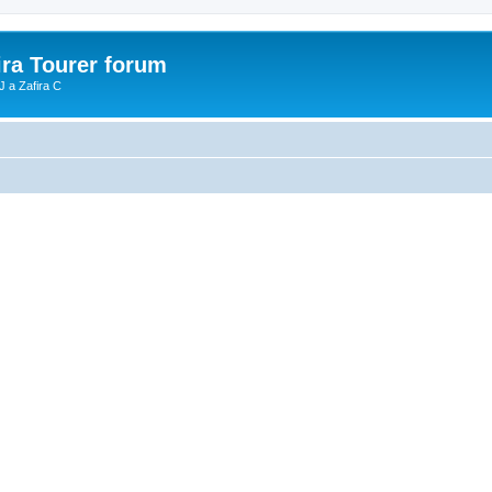
ira Tourer forum
J a Zafira C