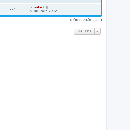
od
milosh
22481
30 dub 2013, 20:42
5 témat • Stránka
1
z
1
Přejít na