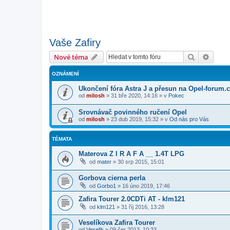
Vaše Zafiry
Hledat
Pokroč
Nové téma
OZNÁMENÍ
Ukončení fóra Astra J a přesun na Opel-forum.
od
milosh
»
31 bře 2020, 14:16
» v
Pokec
Srovnávač povinného ručení Opel
od
milosh
»
23 dub 2019, 15:32
» v
Od nás pro Vás
TÉMATA
Materova Z I R A F A __ 1.4T LPG
od
mater
»
30 srp 2015, 15:01
Gorbova cierna perla
od
Gorbo1
»
16 úno 2019, 17:46
Zafira Tourer 2.0CDTi AT - klm121
od
klm121
»
31 říj 2016, 13:28
Veselíkova Zafira Tourer
od
Veselik
»
09 čer 2013, 10:33