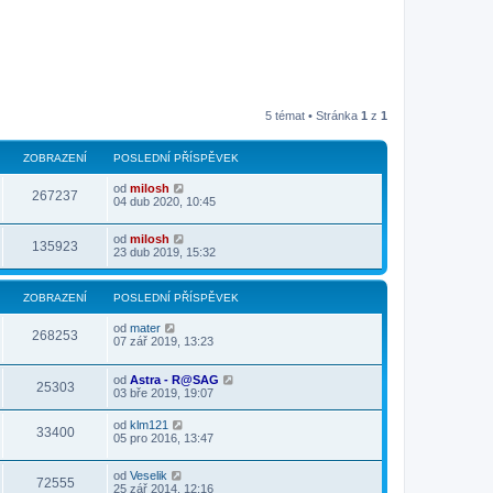
5 témat • Stránka
1
z
1
ZOBRAZENÍ
POSLEDNÍ PŘÍSPĚVEK
od
milosh
267237
04 dub 2020, 10:45
od
milosh
135923
23 dub 2019, 15:32
ZOBRAZENÍ
POSLEDNÍ PŘÍSPĚVEK
od
mater
268253
07 zář 2019, 13:23
od
Astra - R@SAG
25303
03 bře 2019, 19:07
od
klm121
33400
05 pro 2016, 13:47
od
Veselik
72555
25 zář 2014, 12:16