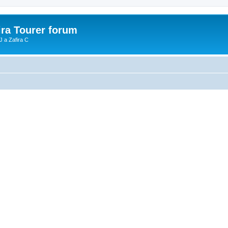
ira Tourer forum
J a Zafira C