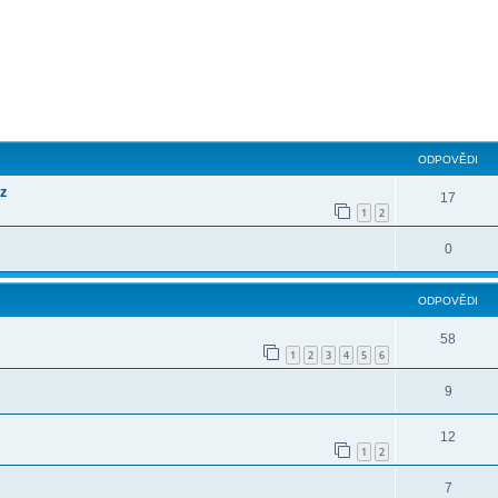
ilé hledání
ODPOVĚDI
cz
17
1
2
0
ODPOVĚDI
58
1
2
3
4
5
6
9
12
1
2
7