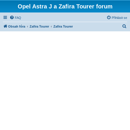
Opel Astra J a Zafira Tourer forum
FAQ
Přihlásit se
H
Obsah fóra
Zafira Tourer
Zafira Tourer
l
e
d
a
t