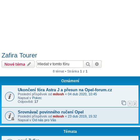
Zafira Tourer
Hledat
Pokročilé hledání
Nové téma
8 témat • Stránka
1
z
1
Oznámení
Ukončení fóra Astra J a přesun na Opel-forum.cz
Poslední příspěvek od
milosh
«
04 dub 2020, 10:45
Napsal v
Pokec
Odpovědi:
17
1
2
Srovnávač povinného ručení Opel
Poslední příspěvek od
milosh
«
23 dub 2019, 15:32
Napsal v
Od nás pro Vás
Témata