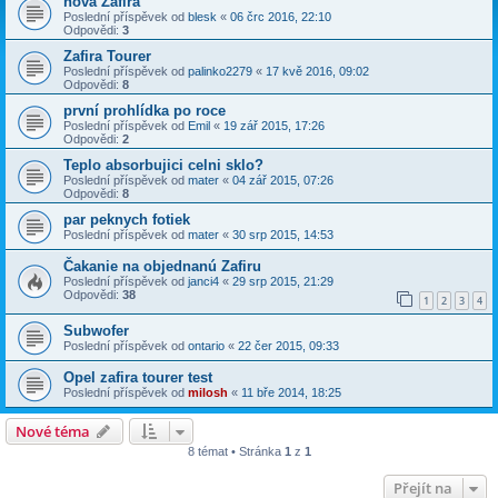
nová Zafira
Poslední příspěvek od
blesk
«
06 črc 2016, 22:10
Odpovědi:
3
Zafira Tourer
Poslední příspěvek od
palinko2279
«
17 kvě 2016, 09:02
Odpovědi:
8
první prohlídka po roce
Poslední příspěvek od
Emil
«
19 zář 2015, 17:26
Odpovědi:
2
Teplo absorbujici celni sklo?
Poslední příspěvek od
mater
«
04 zář 2015, 07:26
Odpovědi:
8
par peknych fotiek
Poslední příspěvek od
mater
«
30 srp 2015, 14:53
Čakanie na objednanú Zafiru
Poslední příspěvek od
janci4
«
29 srp 2015, 21:29
Odpovědi:
38
1
2
3
4
Subwofer
Poslední příspěvek od
ontario
«
22 čer 2015, 09:33
Opel zafira tourer test
Poslední příspěvek od
milosh
«
11 bře 2014, 18:25
Nové téma
8 témat • Stránka
1
z
1
Přejít na