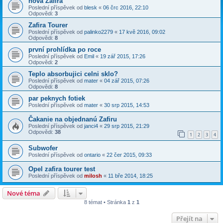
nová Zafira
Poslední příspěvek od
blesk
«
06 črc 2016, 22:10
Odpovědi:
3
Zafira Tourer
Poslední příspěvek od
palinko2279
«
17 kvě 2016, 09:02
Odpovědi:
8
první prohlídka po roce
Poslední příspěvek od
Emil
«
19 zář 2015, 17:26
Odpovědi:
2
Teplo absorbujici celni sklo?
Poslední příspěvek od
mater
«
04 zář 2015, 07:26
Odpovědi:
8
par peknych fotiek
Poslední příspěvek od
mater
«
30 srp 2015, 14:53
Čakanie na objednanú Zafiru
Poslední příspěvek od
janci4
«
29 srp 2015, 21:29
Odpovědi:
38
1
2
3
4
Subwofer
Poslední příspěvek od
ontario
«
22 čer 2015, 09:33
Opel zafira tourer test
Poslední příspěvek od
milosh
«
11 bře 2014, 18:25
Nové téma
8 témat • Stránka
1
z
1
Přejít na