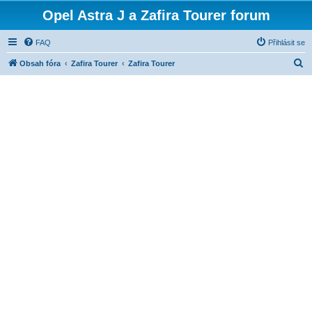
Opel Astra J a Zafira Tourer forum
FAQ
Přihlásit se
H
Obsah fóra
Zafira Tourer
Zafira Tourer
l
e
d
a
t