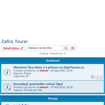
Zafira Tourer
Hledat
Pokročilé hledání
Nové téma
8 témat • Stránka
1
z
1
Oznámení
Ukončení fóra Astra J a přesun na Opel-forum.cz
Poslední příspěvek od
milosh
«
04 dub 2020, 10:45
Napsal v
Pokec
Odpovědi:
17
1
2
Srovnávač povinného ručení Opel
Poslední příspěvek od
milosh
«
23 dub 2019, 15:32
Napsal v
Od nás pro Vás
Témata