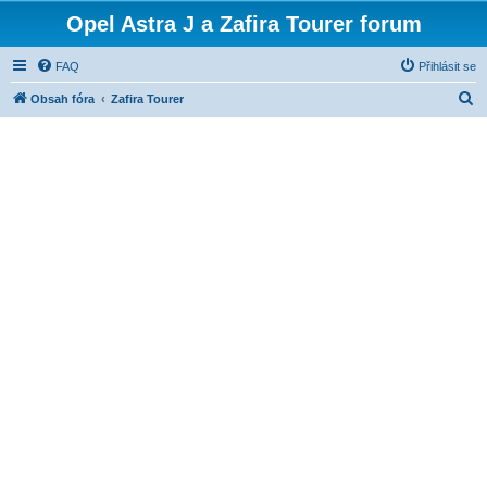
Opel Astra J a Zafira Tourer forum
FAQ
Přihlásit se
H
Obsah fóra
Zafira Tourer
l
e
d
a
t