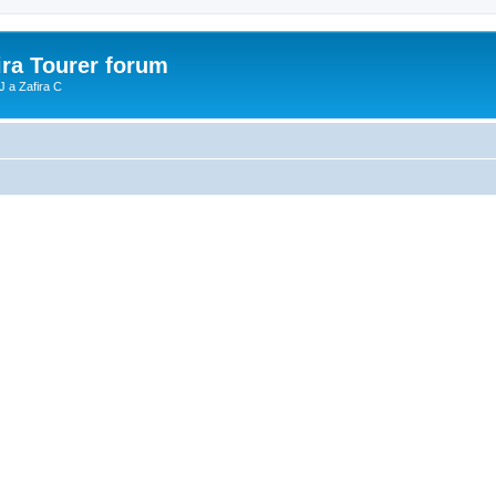
ira Tourer forum
J a Zafira C