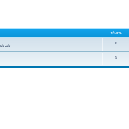
TÉMATA
8
bude zde
5