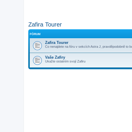
Zafira Tourer
FÓRUM
Zafira Tourer
Co nenajdete na fóru v sekcích Astra J, pravděpodobně to 
Vaše Zafiry
Ukažte ostatním svojí Zafiru