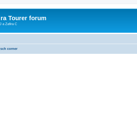
ira Tourer forum
J a Zafira C
tsch corner