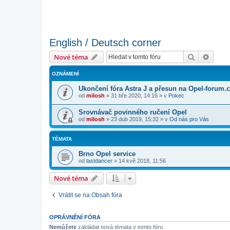
English / Deutsch corner
Hledat
Pokroč
Nové téma
OZNÁMENÍ
Ukončení fóra Astra J a přesun na Opel-forum.
od
milosh
»
31 bře 2020, 14:16
» v
Pokec
Srovnávač povinného ručení Opel
od
milosh
»
23 dub 2019, 15:32
» v
Od nás pro Vás
TÉMATA
Brno Opel service
od
lastdancer
»
14 kvě 2018, 11:56
Nové téma
Vrátit se na Obsah fóra
OPRÁVNĚNÍ FÓRA
Nemůžete
zakládat nová témata v tomto fóru