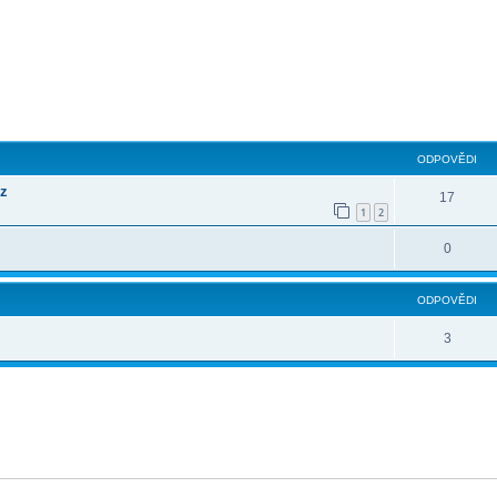
ilé hledání
ODPOVĚDI
cz
17
1
2
0
ODPOVĚDI
3