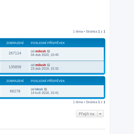
1 téma • Stránka
1
z
1
ZOBRAZENÍ
POSLEDNÍ PŘÍSPĚVEK
od
milosh
267114
04 dub 2020, 10:45
od
milosh
135858
23 dub 2019, 15:32
ZOBRAZENÍ
POSLEDNÍ PŘÍSPĚVEK
od
blesk
66278
14 kvě 2018, 15:41
1 téma • Stránka
1
z
1
Přejít na