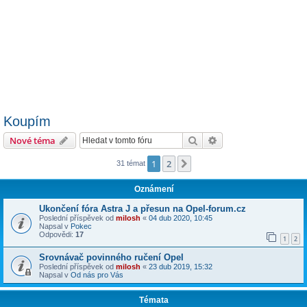
Koupím
Hledat
Pokročilé hledání
Nové téma
1
2
Další
31 témat
Oznámení
Ukončení fóra Astra J a přesun na Opel-forum.cz
Poslední příspěvek od
milosh
«
04 dub 2020, 10:45
Napsal v
Pokec
Odpovědi:
17
1
2
Srovnávač povinného ručení Opel
Poslední příspěvek od
milosh
«
23 dub 2019, 15:32
Napsal v
Od nás pro Vás
Témata