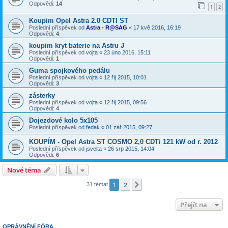
Odpovědi:
14
1
2
Koupim Opel Astra 2.0 CDTI ST
Poslední příspěvek od
Astra - R@SAG
«
17 kvě 2016, 16:19
Odpovědi:
4
koupim kryt baterie na Astru J
Poslední příspěvek od
vojta
«
23 úno 2016, 15:11
Odpovědi:
1
Guma spojkového pedálu
Poslední příspěvek od
vojta
«
12 říj 2015, 10:01
Odpovědi:
3
zásterky
Poslední příspěvek od
vojta
«
12 říj 2015, 09:56
Odpovědi:
4
Dojezdové kolo 5x105
Poslední příspěvek od
fedak
«
01 zář 2015, 09:27
KOUPÍM - Opel Astra ST COSMO 2,0 CDTi 121 kW od r. 2012
Poslední příspěvek od
jsvelta
«
26 srp 2015, 14:04
Odpovědi:
6
Nové téma
1
2
Další
31 témat
Přejít na
OPRÁVNĚNÍ FÓRA