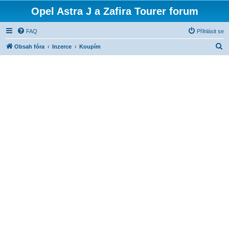
Opel Astra J a Zafira Tourer forum
FAQ
Přihlásit se
H
Obsah fóra
Inzerce
Koupím
l
e
d
a
t