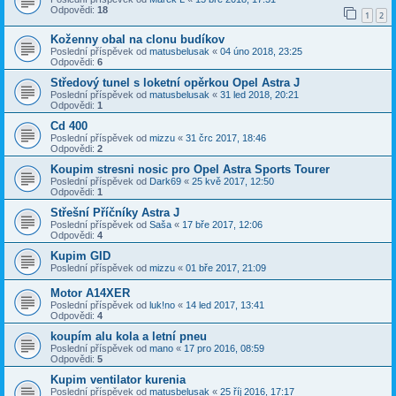
Odpovědi:
18
1
2
Koženny obal na clonu budíkov
Poslední příspěvek od
matusbelusak
«
04 úno 2018, 23:25
Odpovědi:
6
Středový tunel s loketní opěrkou Opel Astra J
Poslední příspěvek od
matusbelusak
«
31 led 2018, 20:21
Odpovědi:
1
Cd 400
Poslední příspěvek od
mizzu
«
31 črc 2017, 18:46
Odpovědi:
2
Koupim stresni nosic pro Opel Astra Sports Tourer
Poslední příspěvek od
Dark69
«
25 kvě 2017, 12:50
Odpovědi:
1
Střešní Příčníky Astra J
Poslední příspěvek od
Saša
«
17 bře 2017, 12:06
Odpovědi:
4
Kupim GID
Poslední příspěvek od
mizzu
«
01 bře 2017, 21:09
Motor A14XER
Poslední příspěvek od
luk!no
«
14 led 2017, 13:41
Odpovědi:
4
koupím alu kola a letní pneu
Poslední příspěvek od
mano
«
17 pro 2016, 08:59
Odpovědi:
5
Kupim ventilator kurenia
Poslední příspěvek od
matusbelusak
«
25 říj 2016, 17:17