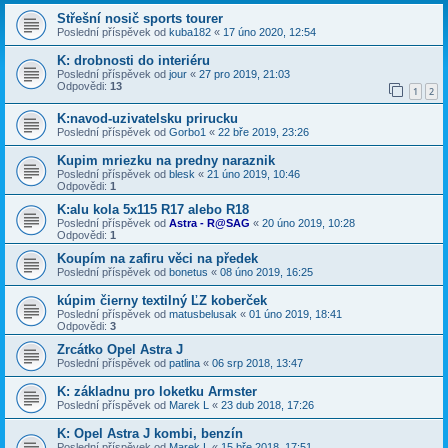
Střešní nosič sports tourer
Poslední příspěvek od
kuba182
«
17 úno 2020, 12:54
K: drobnosti do interiéru
Poslední příspěvek od
jour
«
27 pro 2019, 21:03
Odpovědi:
13
1
2
K:navod-uzivatelsku prirucku
Poslední příspěvek od
Gorbo1
«
22 bře 2019, 23:26
Kupim mriezku na predny naraznik
Poslední příspěvek od
blesk
«
21 úno 2019, 10:46
Odpovědi:
1
K:alu kola 5x115 R17 alebo R18
Poslední příspěvek od
Astra - R@SAG
«
20 úno 2019, 10:28
Odpovědi:
1
Koupím na zafiru věci na předek
Poslední příspěvek od
bonetus
«
08 úno 2019, 16:25
kúpim čierny textilný ĽZ koberček
Poslední příspěvek od
matusbelusak
«
01 úno 2019, 18:41
Odpovědi:
3
Zrcátko Opel Astra J
Poslední příspěvek od
patlina
«
06 srp 2018, 13:47
K: základnu pro loketku Armster
Poslední příspěvek od
Marek L
«
23 dub 2018, 17:26
K: Opel Astra J kombi, benzín
Poslední příspěvek od
Marek L
«
15 bře 2018, 17:51