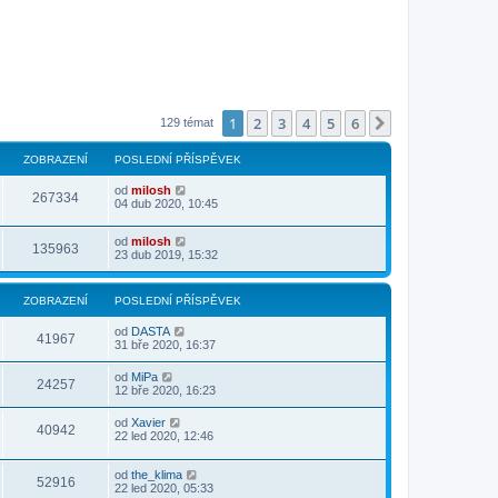
1
2
3
4
5
6
Další
129 témat
ZOBRAZENÍ
POSLEDNÍ PŘÍSPĚVEK
od
milosh
267334
04 dub 2020, 10:45
od
milosh
135963
23 dub 2019, 15:32
ZOBRAZENÍ
POSLEDNÍ PŘÍSPĚVEK
od
DASTA
41967
31 bře 2020, 16:37
od
MiPa
24257
12 bře 2020, 16:23
od
Xavier
40942
22 led 2020, 12:46
od
the_klima
52916
22 led 2020, 05:33