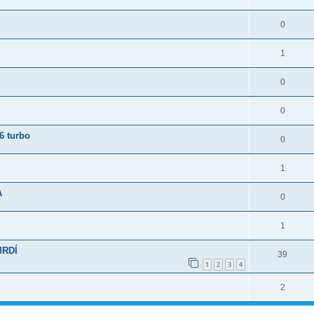
0
1
0
0
6 turbo
0
1
A
0
1
MRDÍ
39
1
2
3
4
2