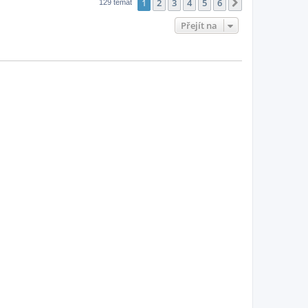
1
2
3
4
5
6
Další
129 témat
Přejít na