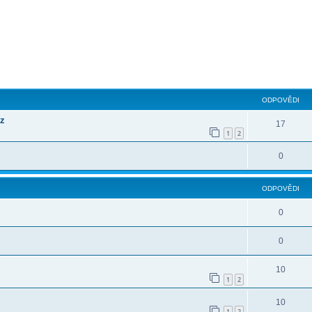
ilé hledání
ODPOVĚDI
cz
17
1
2
0
ODPOVĚDI
0
0
10
1
2
10
1
2