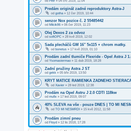
od
Petr
»
04 črc 2019, 11:04
Predám originál zadné reproduktory Astra-J
od
gotha
»
12 čer 2019, 10:44
senzor Nox pozice č. 2 55485442
od
Milcik86
»
06 čer 2019, 11:23
Olej Dexos 2 za odvoz
od
softOPC
»
28 kvě 2019, 12:02
Sada plecháčů GM 16" 5x115 + chrom matky.
od
bonetus
»
17 kvě 2019, 01:10
Prodám zadní tlumiče Flexride - Opel Astra J 1.
od
Ysomastermao
»
11 dub 2019, 18:28
Zadní pružiny Astra J ST
od
gekk
»
05 bře 2019, 13:50
KRYT MATICE RAMIENKA ZADNEHO STIERAC
od
Xavier
»
28 led 2019, 12:38
Prodám na Opel Astru J 2.0 CDTI 118kw
od
mufix
»
17 led 2019, 09:07
40% SLEVA na vše - pouze DNES | TO MI NES
od
TO MI NESMRDI
»
15 kvě 2012, 11:58
Prodám zimní pneu
od
Floyd
»
12 lis 2018, 17:28