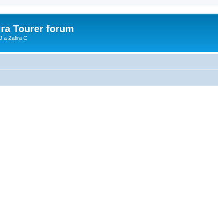
ira Tourer forum
J a Zafira C