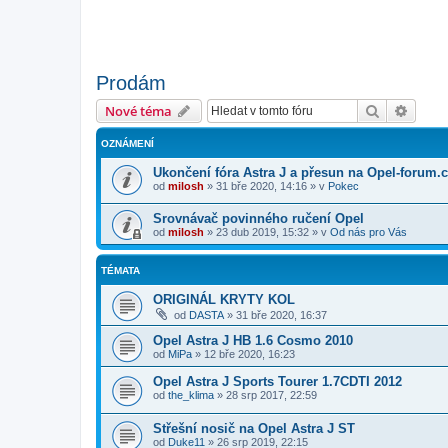
Prodám
Hledat
Pokroč
Nové téma
OZNÁMENÍ
Ukončení fóra Astra J a přesun na Opel-forum.
od
milosh
»
31 bře 2020, 14:16
» v
Pokec
Srovnávač povinného ručení Opel
od
milosh
»
23 dub 2019, 15:32
» v
Od nás pro Vás
TÉMATA
ORIGINÁL KRYTY KOL
od
DASTA
»
31 bře 2020, 16:37
Opel Astra J HB 1.6 Cosmo 2010
od
MiPa
»
12 bře 2020, 16:23
Opel Astra J Sports Tourer 1.7CDTI 2012
od
the_klima
»
28 srp 2017, 22:59
Střešní nosič na Opel Astra J ST
od
Duke11
»
26 srp 2019, 22:15