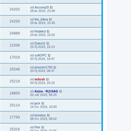
od
Ascona20
24202
28 lis 2019, 23:46
od
the_klima
24250
26 lis 2019, 15:45
od
Radekd
24989
24 lis 2019, 15:02
od
Duke11
21506
25 říj 2019, 15:13
od
softOPC
17019
20 říj 2019, 19:47
od
preston1793
25546
20 říj 2019, 08:47
od
milosh
25219
04 říj 2019, 16:15
od
Astra - R@SAG
18850
02 zář 2019, 06:25
od
jack
25114
14 črc 2019, 10:00
od
bonetus
17793
08 črc 2019, 08:02
od
Petr
25316
04 črc 2019, 11:04