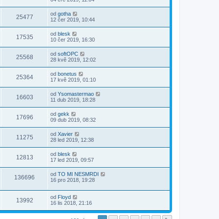
od
gotha
25477
12 čer 2019, 10:44
od
blesk
17535
10 čer 2019, 16:30
od
softOPC
25568
28 kvě 2019, 12:02
od
bonetus
25364
17 kvě 2019, 01:10
od
Ysomastermao
16603
11 dub 2019, 18:28
od
gekk
17696
09 dub 2019, 08:32
od
Xavier
11275
28 led 2019, 12:38
od
blesk
12813
17 led 2019, 09:57
od
TO MI NESMRDI
136696
16 pro 2018, 19:28
od
Floyd
13992
16 lis 2018, 21:16