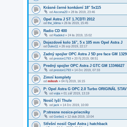
Krásné černé konkávní 18" 5x115
od
Ascona20
»
28 lis 2019, 23:46
Opel Astra J ST 1.7CDTI 2012
od
the_klima
»
26 lis 2019, 15:45
Radio CD 400
od
Radekd
»
24 lis 2019, 15:02
Dojezdové kolo 16", 5 x 105 mm Opel Astra J
od
Duke11
»
26 srp 2019, 22:17
Zadný spojler OPC Astra J 5D pre face GM 132
od
preston1793
»
20 říj 2019, 08:51
Predný spojler OPC Astra J GTC GM 13346627
od
preston1793
»
14 črc 2019, 07:33
Zimní komplety
od
milosh
»
04 říj 2019, 16:15
P: Opel Astra G OPC 2.0 Turbo ORIGINÁL STAV
od
vojta
»
01 zář 2019, 13:19
Nosič lyží Thule
od
jack
»
14 črc 2019, 10:00
P:stresne nosice-priecniky
od
Gorbo1
»
12 dub 2019, 10:04
Střešní nosič Opel Astra j hatchback