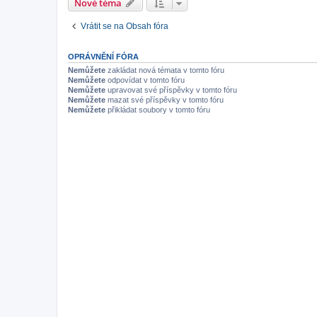
Nové téma
Vrátit se na Obsah fóra
OPRÁVNĚNÍ FÓRA
Nemůžete
zakládat nová témata v tomto fóru
Nemůžete
odpovídat v tomto fóru
Nemůžete
upravovat své příspěvky v tomto fóru
Nemůžete
mazat své příspěvky v tomto fóru
Nemůžete
přikládat soubory v tomto fóru