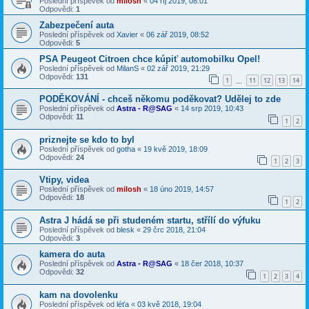
Poslední příspěvek od
milosh
«
04 říj 2019, 08:01
Odpovědi:
1
Zabezpečení auta
Poslední příspěvek od
Xavier
«
06 zář 2019, 08:52
Odpovědi:
5
PSA Peugeot Citroen chce kúpiť automobilku Opel!
Poslední příspěvek od
MilanS
«
02 zář 2019, 21:29
Odpovědi:
131
1
11
12
13
14
…
PODĚKOVÁNÍ - chceš někomu poděkovat? Udělej to zde
Poslední příspěvek od
Astra - R@SAG
«
14 srp 2019, 10:43
Odpovědi:
11
1
2
priznejte se kdo to byl
Poslední příspěvek od
gotha
«
19 kvě 2019, 18:09
Odpovědi:
24
1
2
3
Vtipy, videa
Poslední příspěvek od
milosh
«
18 úno 2019, 14:57
Odpovědi:
18
1
2
Astra J hádá se při studeném startu, střílí do výfuku
Poslední příspěvek od
blesk
«
29 črc 2018, 21:04
Odpovědi:
3
kamera do auta
Poslední příspěvek od
Astra - R@SAG
«
18 čer 2018, 10:37
Odpovědi:
32
1
2
3
4
kam na dovolenku
Poslední příspěvek od
léťa
«
03 kvě 2018, 19:04