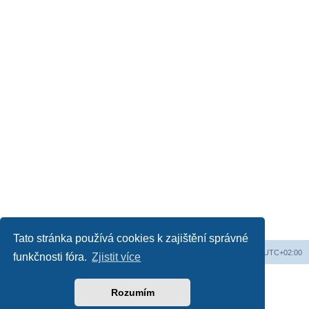
Tato stránka používá cookies k zajištění správné
Obsah fóra
Všechny časy jsou v
UTC+02:00
funkčnosti fóra.
Zjistit více
Založeno na
phpBB
® Forum Software © phpBB Limited
Český překlad –
phpBB.cz
Rozumím
Soukromí
|
Podmínky