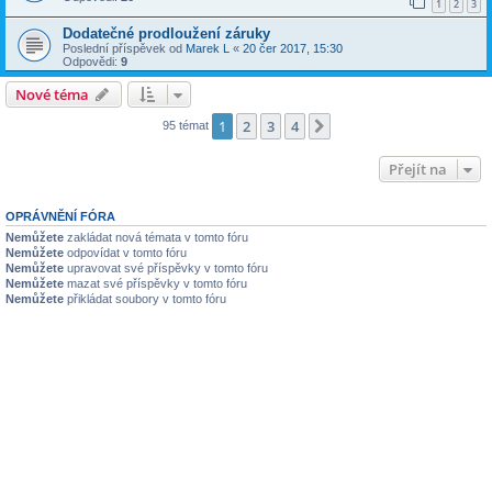
1
2
3
Dodatečné prodloužení záruky
Poslední příspěvek od
Marek L
«
20 čer 2017, 15:30
Odpovědi:
9
Nové téma
1
2
3
4
Další
95 témat
Přejít na
OPRÁVNĚNÍ FÓRA
Nemůžete
zakládat nová témata v tomto fóru
Nemůžete
odpovídat v tomto fóru
Nemůžete
upravovat své příspěvky v tomto fóru
Nemůžete
mazat své příspěvky v tomto fóru
Nemůžete
přikládat soubory v tomto fóru