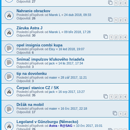
Odpovědi:
27
1
2
3
Nahranie obrazkov
Poslední příspěvek od
Marek L
«
24 dub 2018, 09:33
Odpovědi:
26
1
2
3
Záruka Astra J
Poslední příspěvek od
Marek L
«
09 bře 2018, 17:28
Odpovědi:
30
1
2
3
4
opel insignia combi kupa
Poslední příspěvek od
Eisy
«
16 led 2018, 19:07
Odpovědi:
6
Snímač impulzov kľukového hriadeľa
Poslední příspěvek od
jack
«
14 lis 2017, 17:34
Odpovědi:
3
tip na dovolenku
Poslední příspěvek od
mater
«
28 zář 2017, 11:21
Odpovědi:
3
Čerpací stanice CZ / SK
Poslední příspěvek od
jack
«
16 srp 2017, 13:27
Odpovědi:
35
1
2
3
4
Držák na mobil
Poslední příspěvek od
mater
«
16 črc 2017, 22:18
Odpovědi:
17
1
2
Legoland v Günzburgu (Německo)
Poslední příspěvek od
Astra - R@SAG
«
10 črc 2017, 15:01
Odpovědi:
26