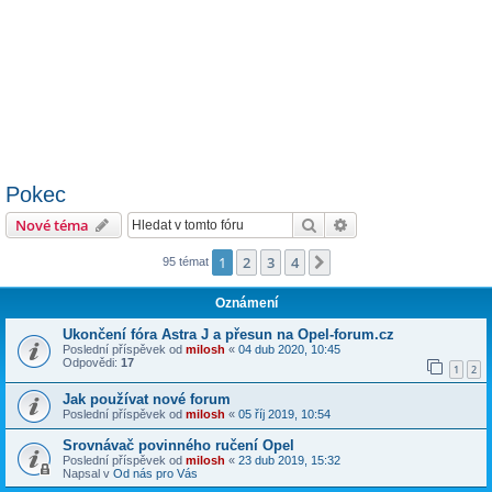
Pokec
Hledat
Pokročilé hledání
Nové téma
1
2
3
4
Další
95 témat
Oznámení
Ukončení fóra Astra J a přesun na Opel-forum.cz
Poslední příspěvek od
milosh
«
04 dub 2020, 10:45
Odpovědi:
17
1
2
Jak používat nové forum
Poslední příspěvek od
milosh
«
05 říj 2019, 10:54
Srovnávač povinného ručení Opel
Poslední příspěvek od
milosh
«
23 dub 2019, 15:32
Napsal v
Od nás pro Vás