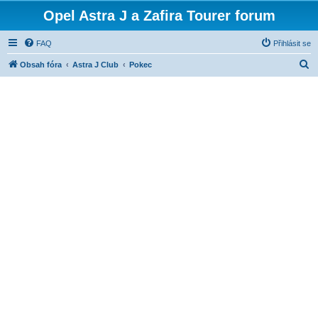
Opel Astra J a Zafira Tourer forum
FAQ
Přihlásit se
H
Obsah fóra
Astra J Club
Pokec
l
e
d
a
t