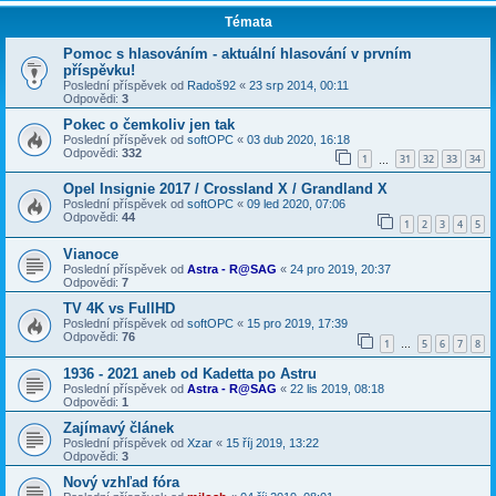
Témata
Pomoc s hlasováním - aktuální hlasování v prvním
příspěvku!
Poslední příspěvek od
Radoš92
«
23 srp 2014, 00:11
Odpovědi:
3
Pokec o čemkoliv jen tak
Poslední příspěvek od
softOPC
«
03 dub 2020, 16:18
Odpovědi:
332
1
31
32
33
34
…
Opel Insignie 2017 / Crossland X / Grandland X
Poslední příspěvek od
softOPC
«
09 led 2020, 07:06
Odpovědi:
44
1
2
3
4
5
Vianoce
Poslední příspěvek od
Astra - R@SAG
«
24 pro 2019, 20:37
Odpovědi:
7
TV 4K vs FullHD
Poslední příspěvek od
softOPC
«
15 pro 2019, 17:39
Odpovědi:
76
1
5
6
7
8
…
1936 - 2021 aneb od Kadetta po Astru
Poslední příspěvek od
Astra - R@SAG
«
22 lis 2019, 08:18
Odpovědi:
1
Zajímavý článek
Poslední příspěvek od
Xzar
«
15 říj 2019, 13:22
Odpovědi:
3
Nový vzhľad fóra