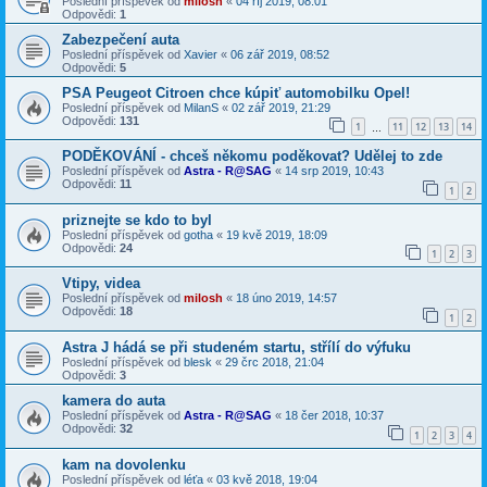
Poslední příspěvek od
milosh
«
04 říj 2019, 08:01
Odpovědi:
1
Zabezpečení auta
Poslední příspěvek od
Xavier
«
06 zář 2019, 08:52
Odpovědi:
5
PSA Peugeot Citroen chce kúpiť automobilku Opel!
Poslední příspěvek od
MilanS
«
02 zář 2019, 21:29
Odpovědi:
131
1
11
12
13
14
…
PODĚKOVÁNÍ - chceš někomu poděkovat? Udělej to zde
Poslední příspěvek od
Astra - R@SAG
«
14 srp 2019, 10:43
Odpovědi:
11
1
2
priznejte se kdo to byl
Poslední příspěvek od
gotha
«
19 kvě 2019, 18:09
Odpovědi:
24
1
2
3
Vtipy, videa
Poslední příspěvek od
milosh
«
18 úno 2019, 14:57
Odpovědi:
18
1
2
Astra J hádá se při studeném startu, střílí do výfuku
Poslední příspěvek od
blesk
«
29 črc 2018, 21:04
Odpovědi:
3
kamera do auta
Poslední příspěvek od
Astra - R@SAG
«
18 čer 2018, 10:37
Odpovědi:
32
1
2
3
4
kam na dovolenku
Poslední příspěvek od
léťa
«
03 kvě 2018, 19:04