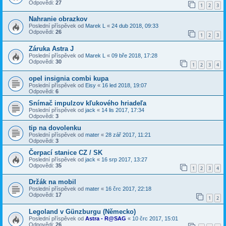
Odpovědi:
27
1
2
3
Nahranie obrazkov
Poslední příspěvek od
Marek L
«
24 dub 2018, 09:33
Odpovědi:
26
1
2
3
Záruka Astra J
Poslední příspěvek od
Marek L
«
09 bře 2018, 17:28
Odpovědi:
30
1
2
3
4
opel insignia combi kupa
Poslední příspěvek od
Eisy
«
16 led 2018, 19:07
Odpovědi:
6
Snímač impulzov kľukového hriadeľa
Poslední příspěvek od
jack
«
14 lis 2017, 17:34
Odpovědi:
3
tip na dovolenku
Poslední příspěvek od
mater
«
28 zář 2017, 11:21
Odpovědi:
3
Čerpací stanice CZ / SK
Poslední příspěvek od
jack
«
16 srp 2017, 13:27
Odpovědi:
35
1
2
3
4
Držák na mobil
Poslední příspěvek od
mater
«
16 črc 2017, 22:18
Odpovědi:
17
1
2
Legoland v Günzburgu (Německo)
Poslední příspěvek od
Astra - R@SAG
«
10 črc 2017, 15:01
Odpovědi:
26