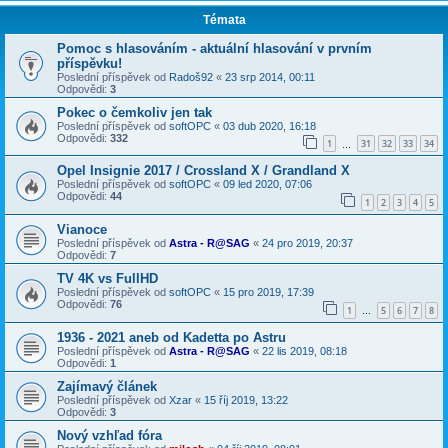
Témata
Pomoc s hlasováním - aktuální hlasování v prvním
příspěvku!
Poslední příspěvek od
Radoš92
«
23 srp 2014, 00:11
Odpovědi:
3
Pokec o čemkoliv jen tak
Poslední příspěvek od
softOPC
«
03 dub 2020, 16:18
Odpovědi:
332
1
31
32
33
34
…
Opel Insignie 2017 / Crossland X / Grandland X
Poslední příspěvek od
softOPC
«
09 led 2020, 07:06
Odpovědi:
44
1
2
3
4
5
Vianoce
Poslední příspěvek od
Astra - R@SAG
«
24 pro 2019, 20:37
Odpovědi:
7
TV 4K vs FullHD
Poslední příspěvek od
softOPC
«
15 pro 2019, 17:39
Odpovědi:
76
1
5
6
7
8
…
1936 - 2021 aneb od Kadetta po Astru
Poslední příspěvek od
Astra - R@SAG
«
22 lis 2019, 08:18
Odpovědi:
1
Zajímavý článek
Poslední příspěvek od
Xzar
«
15 říj 2019, 13:22
Odpovědi:
3
Nový vzhľad fóra