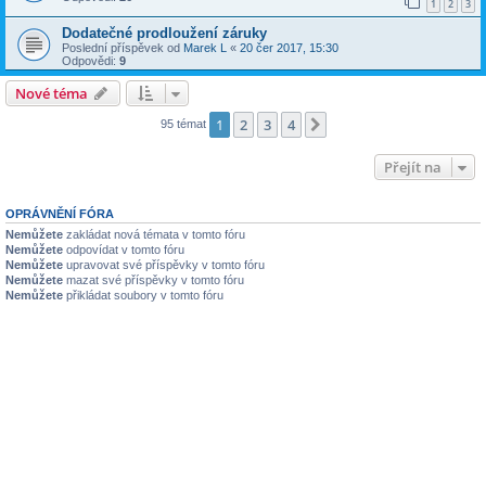
1
2
3
Dodatečné prodloužení záruky
Poslední příspěvek od
Marek L
«
20 čer 2017, 15:30
Odpovědi:
9
Nové téma
1
2
3
4
Další
95 témat
Přejít na
OPRÁVNĚNÍ FÓRA
Nemůžete
zakládat nová témata v tomto fóru
Nemůžete
odpovídat v tomto fóru
Nemůžete
upravovat své příspěvky v tomto fóru
Nemůžete
mazat své příspěvky v tomto fóru
Nemůžete
přikládat soubory v tomto fóru