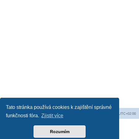
Tato stránka používá cookies k zajištění správné
Obsah fóra
Všechny časy jsou v
UTC+02:00
funkčnosti fóra.
Zjistit více
Založeno na
phpBB
® Forum Software © phpBB Limited
Český překlad –
phpBB.cz
Rozumím
Soukromí
|
Podmínky