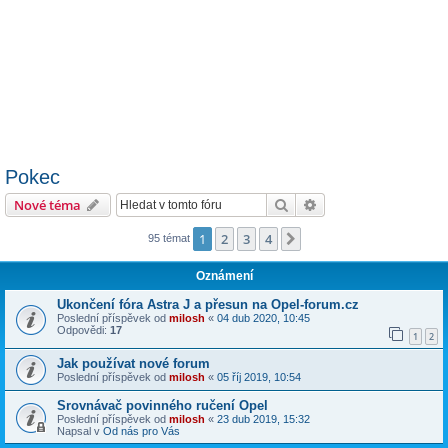
Pokec
Hledat
Pokročilé hledání
Nové téma
1
2
3
4
Další
95 témat
Oznámení
Ukončení fóra Astra J a přesun na Opel-forum.cz
Poslední příspěvek od
milosh
«
04 dub 2020, 10:45
Odpovědi:
17
1
2
Jak používat nové forum
Poslední příspěvek od
milosh
«
05 říj 2019, 10:54
Srovnávač povinného ručení Opel
Poslední příspěvek od
milosh
«
23 dub 2019, 15:32
Napsal v
Od nás pro Vás