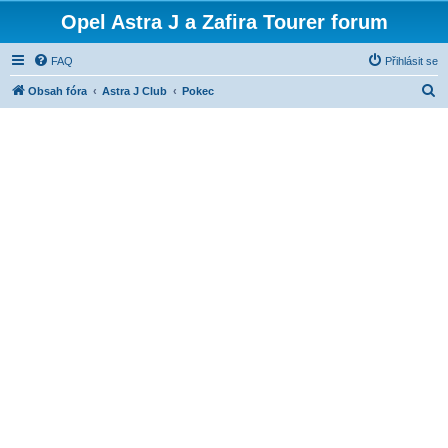
Opel Astra J a Zafira Tourer forum
FAQ
Přihlásit se
H
Obsah fóra
Astra J Club
Pokec
l
e
d
a
t