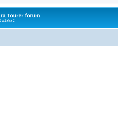
ira Tourer forum
J a Zafira C