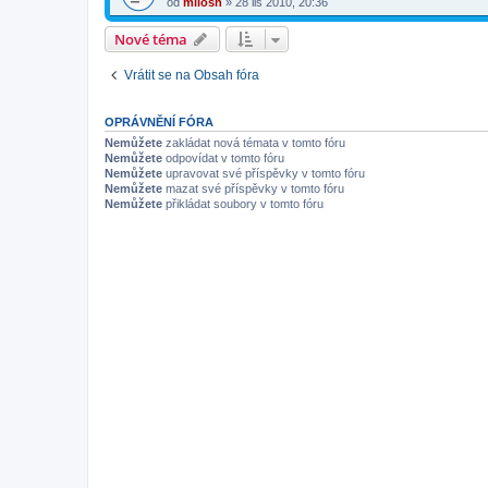
od
milosh
»
28 lis 2010, 20:36
Nové téma
Vrátit se na Obsah fóra
OPRÁVNĚNÍ FÓRA
Nemůžete
zakládat nová témata v tomto fóru
Nemůžete
odpovídat v tomto fóru
Nemůžete
upravovat své příspěvky v tomto fóru
Nemůžete
mazat své příspěvky v tomto fóru
Nemůžete
přikládat soubory v tomto fóru