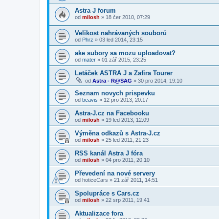
Astra J forum
od
milosh
»
18 čer 2010, 07:29
Velikost nahrávaných souborů
od
Phrz
»
03 led 2014, 23:15
ake subory sa mozu uploadovat?
od
mater
»
01 zář 2015, 23:25
Letáček ASTRA J a Zafira Tourer
od
Astra - R@SAG
»
30 pro 2014, 19:10
Seznam novych prispevku
od
beavis
»
12 pro 2013, 20:17
Astra-J.cz na Facebooku
od
milosh
»
19 led 2013, 12:09
Výměna odkazů s Astra-J.cz
od
milosh
»
25 led 2011, 21:23
RSS kanál Astra J fóra
od
milosh
»
04 pro 2011, 20:10
Převedení na nové servery
od
hoticeCars
»
21 zář 2011, 14:51
Spolupráce s Cars.cz
od
milosh
»
22 srp 2011, 19:41
Aktualizace fora