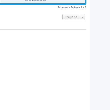
14 témat • Stránka
1
z
1
Přejít na