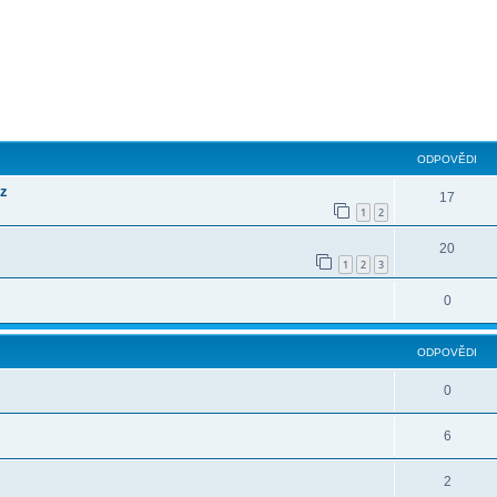
ilé hledání
ODPOVĚDI
cz
17
1
2
20
1
2
3
0
ODPOVĚDI
0
6
2