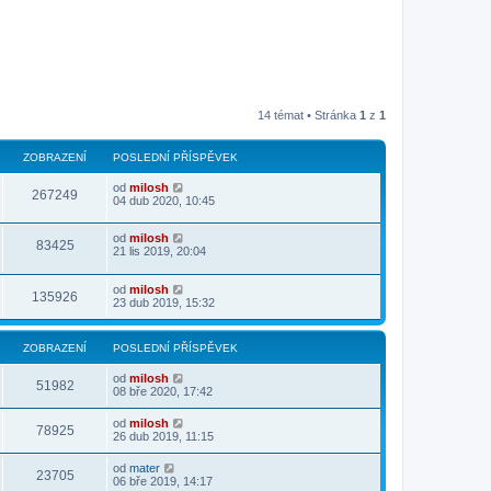
14 témat • Stránka
1
z
1
ZOBRAZENÍ
POSLEDNÍ PŘÍSPĚVEK
od
milosh
267249
04 dub 2020, 10:45
od
milosh
83425
21 lis 2019, 20:04
od
milosh
135926
23 dub 2019, 15:32
ZOBRAZENÍ
POSLEDNÍ PŘÍSPĚVEK
od
milosh
51982
08 bře 2020, 17:42
od
milosh
78925
26 dub 2019, 11:15
od
mater
23705
06 bře 2019, 14:17