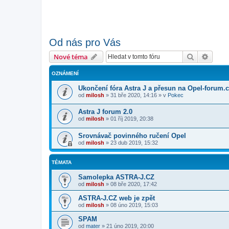
Od nás pro Vás
Hledat
Pokroč
Nové téma
OZNÁMENÍ
Ukončení fóra Astra J a přesun na Opel-forum.
od
milosh
»
31 bře 2020, 14:16
» v
Pokec
Astra J forum 2.0
od
milosh
»
01 říj 2019, 20:38
Srovnávač povinného ručení Opel
od
milosh
»
23 dub 2019, 15:32
TÉMATA
Samolepka ASTRA-J.CZ
od
milosh
»
08 bře 2020, 17:42
ASTRA-J.CZ web je zpět
od
milosh
»
08 úno 2019, 15:03
SPAM
od
mater
»
21 úno 2019, 20:00