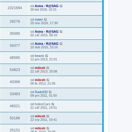
od
Astra - R@SAG
2321694
30 led 2018, 10:21
od
mater
28276
20 úno 2016, 17:30
od
Astra - R@SAG
35095
02 zář 2015, 08:10
od
Astra - R@SAG
59377
10 dub 2015, 10:16
od
beavis
48595
12 pro 2013, 21:01
od
milosh
54823
22 zář 2013, 20:08
od
milosh
40368
06 lis 2012, 21:05
od
Radoš92
33483
09 pro 2011, 01:50
od
hoticeCars
46021
21 zář 2011, 14:51
od
milosh
50186
22 srp 2011, 19:41
od
milosh
25151
28 lis 2010, 20:36