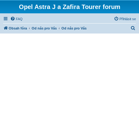
Opel Astra J a Zafira Tourer forum
FAQ
Přihlásit se
H
Obsah fóra
Od nás pro Vás
Od nás pro Vás
l
e
d
a
t