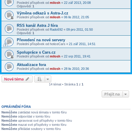
Poslední příspěvek od
milosh
«
22 zář 2013, 20:08
Odpovědi:
1
Výměna odkazů s Astra-J.cz
Poslední příspěvek od
milosh
«
06 lis 2012, 21:05
RSS kanál Astra J fóra
Poslední příspěvek od
Radoš92
«
09 pro 2011, 01:50
Odpovědi:
1
Převedení na nové servery
Poslední příspěvek od
hoticeCars
«
21 zář 2011, 14:51
Spolupráce s Cars.cz
Poslední příspěvek od
milosh
«
22 srp 2011, 19:41
Aktualizace fora
Poslední příspěvek od
milosh
«
28 lis 2010, 20:36
Nové téma
14 témat • Stránka
1
z
1
Přejít na
OPRÁVNĚNÍ FÓRA
Nemůžete
zakládat nová témata v tomto fóru
Nemůžete
odpovídat v tomto fóru
Nemůžete
upravovat své příspěvky v tomto fóru
Nemůžete
mazat své příspěvky v tomto fóru
Nemůžete
přikládat soubory v tomto fóru