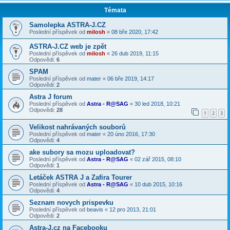
Témata
Samolepka ASTRA-J.CZ
Poslední příspěvek od
milosh
«
08 bře 2020, 17:42
ASTRA-J.CZ web je zpět
Poslední příspěvek od
milosh
«
26 dub 2019, 11:15
Odpovědi:
6
SPAM
Poslední příspěvek od
mater
«
06 bře 2019, 14:17
Odpovědi:
2
Astra J forum
Poslední příspěvek od
Astra - R@SAG
«
30 led 2018, 10:21
Odpovědi:
28
1
2
3
Velikost nahrávaných souborů
Poslední příspěvek od
mater
«
20 úno 2016, 17:30
Odpovědi:
4
ake subory sa mozu uploadovat?
Poslední příspěvek od
Astra - R@SAG
«
02 zář 2015, 08:10
Odpovědi:
1
Letáček ASTRA J a Zafira Tourer
Poslední příspěvek od
Astra - R@SAG
«
10 dub 2015, 10:16
Odpovědi:
4
Seznam novych prispevku
Poslední příspěvek od
beavis
«
12 pro 2013, 21:01
Odpovědi:
2
Astra-J.cz na Facebooku