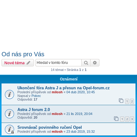
Od nás pro Vás
Hledat
Pokročilé hledání
Nové téma
14 témat • Stránka
1
z
1
Oznámení
Ukončení fóra Astra J a přesun na Opel-forum.cz
Poslední příspěvek od
milosh
«
04 dub 2020, 10:45
Napsal v
Pokec
Odpovědi:
17
1
2
Astra J forum 2.0
Poslední příspěvek od
milosh
«
21 lis 2019, 20:04
Odpovědi:
20
1
2
3
Srovnávač povinného ručení Opel
Poslední příspěvek od
milosh
«
23 dub 2019, 15:32