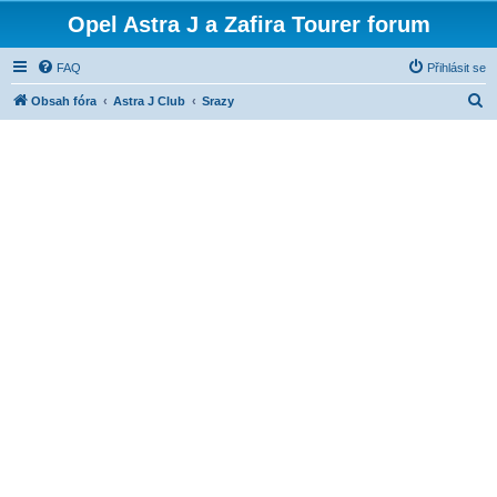
Opel Astra J a Zafira Tourer forum
FAQ
Přihlásit se
H
Obsah fóra
Astra J Club
Srazy
l
e
d
a
t