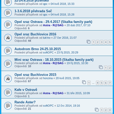
22-24.6.2018 plzensko
Poslední příspěvek od
qpc
«
04 kvě 2018, 15:33
1-3.6.2018 přehrada Seč
Poslední příspěvek od
qpc
«
04 kvě 2018, 15:28
Opel sraz Ostrava - 29.4.2017 (Skalka family park)
Poslední příspěvek od
Astra - R@SAG
«
20 dub 2017, 07:10
Odpovědi:
6
Opel sraz Buchlovice 2016
Poslední příspěvek od
luk!no
«
27 čer 2016, 21:07
Odpovědi:
44
1
2
3
4
5
Autodrom Brno 24-25.10.2015
Poslední příspěvek od
softOPC
«
23 říj 2015, 20:29
Mini sraz Ostrava - 18.10.2015 (Skalka family park)
Poslední příspěvek od
Astra - R@SAG
«
19 říj 2015, 10:30
Odpovědi:
10
1
2
Opel sraz Buchlovice 2015
Poslední příspěvek od
honzina
«
20 kvě 2015, 19:05
Odpovědi:
67
1
4
5
6
7
…
Kafe v Ostravě
Poslední příspěvek od
Astra - R@SAG
«
31 bře 2015, 10:09
Odpovědi:
1
Rande Aster?
Poslední příspěvek od
softOPC
«
12 črc 2014, 19:16
Odpovědi:
21
1
2
3