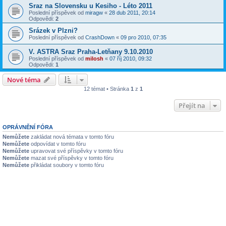
Sraz na Slovensku u Kesiho - Léto 2011
Poslední příspěvek od
miragw
«
28 dub 2011, 20:14
Odpovědi:
2
Srázek v Plzni?
Poslední příspěvek od
CrashDown
«
09 pro 2010, 07:35
V. ASTRA Sraz Praha-Letňany 9.10.2010
Poslední příspěvek od
milosh
«
07 říj 2010, 09:32
Odpovědi:
1
Nové téma
12 témat • Stránka
1
z
1
Přejít na
OPRÁVNĚNÍ FÓRA
Nemůžete
zakládat nová témata v tomto fóru
Nemůžete
odpovídat v tomto fóru
Nemůžete
upravovat své příspěvky v tomto fóru
Nemůžete
mazat své příspěvky v tomto fóru
Nemůžete
přikládat soubory v tomto fóru