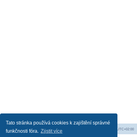
Tato stránka používá cookies k zajištění správné
Obsah fóra
Všechny časy jsou v
UTC+02:00
funkčnosti fóra.
Zjistit více