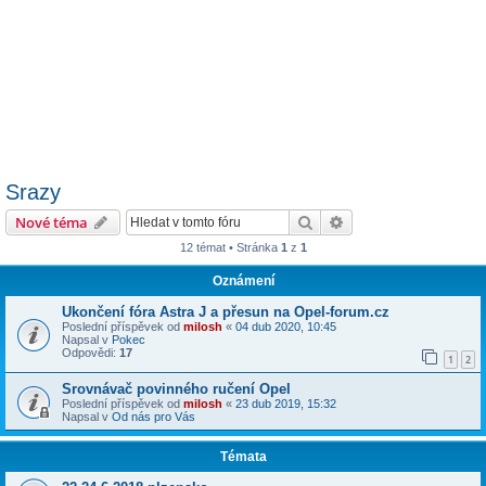
Srazy
Hledat
Pokročilé hledání
Nové téma
12 témat • Stránka
1
z
1
Oznámení
Ukončení fóra Astra J a přesun na Opel-forum.cz
Poslední příspěvek od
milosh
«
04 dub 2020, 10:45
Napsal v
Pokec
Odpovědi:
17
1
2
Srovnávač povinného ručení Opel
Poslední příspěvek od
milosh
«
23 dub 2019, 15:32
Napsal v
Od nás pro Vás
Témata